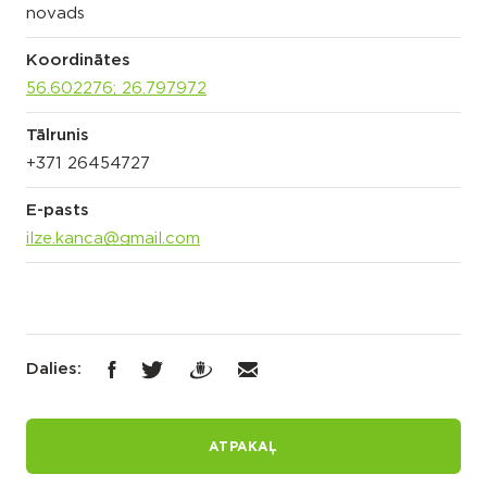
novads
Koordinātes
56.602276; 26.797972
Tālrunis
+371 26454727
E-pasts
ilze.kanca@gmail.com
Dalies:
ATPAKAĻ