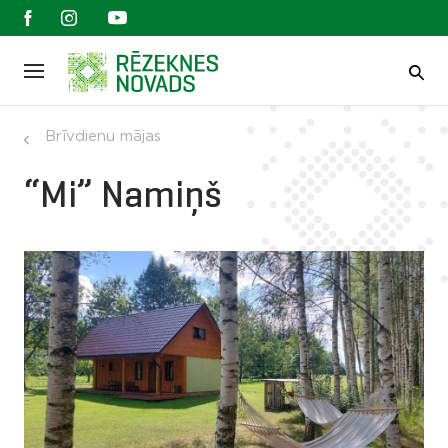
Brīvdienu mājas
“Mi” Namiņš