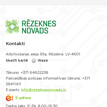
Kontakti
Atbrīvošanas aleja 95a, Rēzekne, LV-4601
Skatīt kartē
Waze
Tālrunis:
+371 64622238
Pašvaldības policijas informatīvais tālrunis:
+371
29411411
E-pasts:
info@rezeknesnovads.lv
E-adrese
Darba laiks: P.-Pk. 8.00–16.30