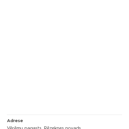
Adrese
Vērēmu pagasts, Rēzeknes novads