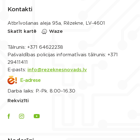
Kontakti
Atbrīvošanas aleja 95a, Rēzekne, LV-4601
Skatīt kartē
Waze
Tālrunis:
+371 64622238
Pašvaldības policijas informatīvais tālrunis:
+371
29411411
E-pasts:
info@rezeknesnovads.lv
E-adrese
Darba laiks: P.-Pk. 8.00–16.30
Rekvizīti