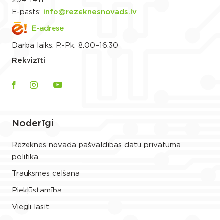
29411411
E-pasts:
info@rezeknesnovads.lv
E-adrese
Darba laiks: P.-Pk. 8.00–16.30
Rekvizīti
Noderīgi
Rēzeknes novada pašvaldības datu privātuma
politika
Trauksmes celšana
Piekļūstamība
Viegli lasīt