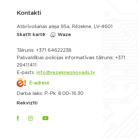
Kontakti
Atbrīvošanas aleja 95a, Rēzekne, LV-4601
Skatīt kartē
Waze
Tālrunis:
+371 64622238
Pašvaldības policijas informatīvais tālrunis:
+371
29411411
E-pasts:
info@rezeknesnovads.lv
E-adrese
Darba laiks: P.-Pk. 8.00–16.30
Rekvizīti