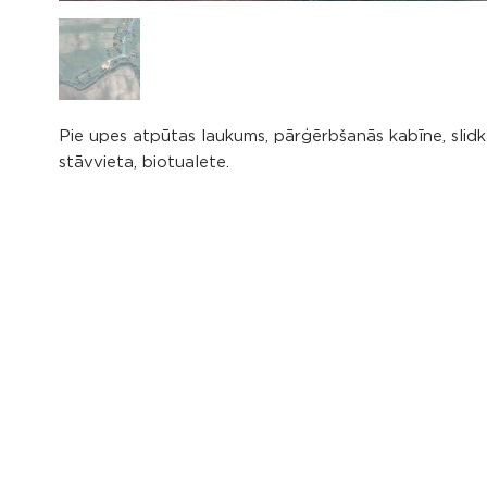
Pie upes atpūtas laukums, pārģērbšanās kabīne, slidk
stāvvieta, biotualete.