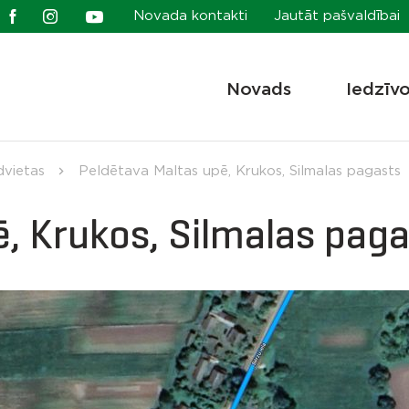
Novada kontakti
Jautāt pašvaldībai
Novads
Iedzīv
dvietas
Peldētava Maltas upē, Krukos, Silmalas pagasts
, Krukos, Silmalas pag