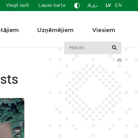
A
Viegli lasīt
Lapas karte
LV
EN
A
+
otājiem
Uzņēmējiem
Viesiem
asts