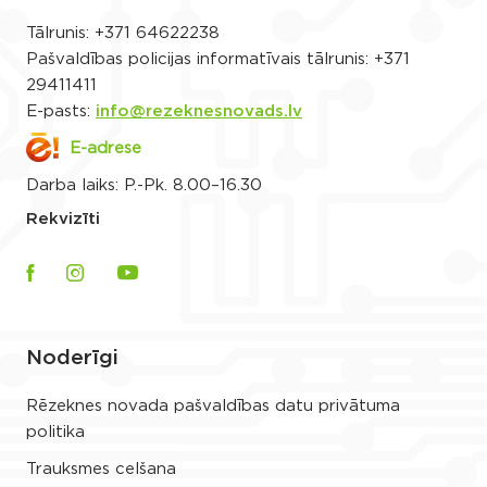
Tālrunis:
+371 64622238
Pašvaldības policijas informatīvais tālrunis:
+371
29411411
E-pasts:
info@rezeknesnovads.lv
E-adrese
Darba laiks: P.-Pk. 8.00–16.30
Rekvizīti
Noderīgi
Rēzeknes novada pašvaldības datu privātuma
politika
Trauksmes celšana