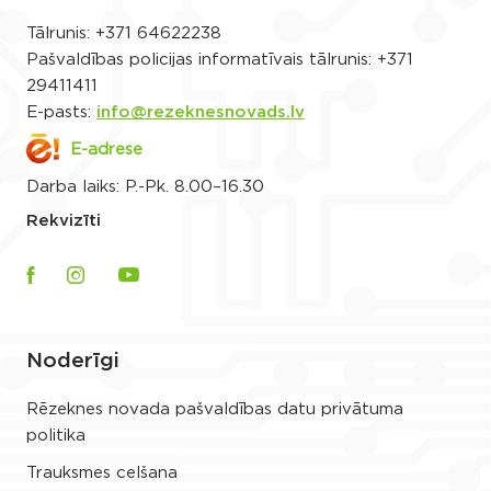
Tālrunis:
+371 64622238
Pašvaldības policijas informatīvais tālrunis:
+371
29411411
E-pasts:
info@rezeknesnovads.lv
E-adrese
Darba laiks: P.-Pk. 8.00–16.30
Rekvizīti
Noderīgi
Rēzeknes novada pašvaldības datu privātuma
politika
Trauksmes celšana