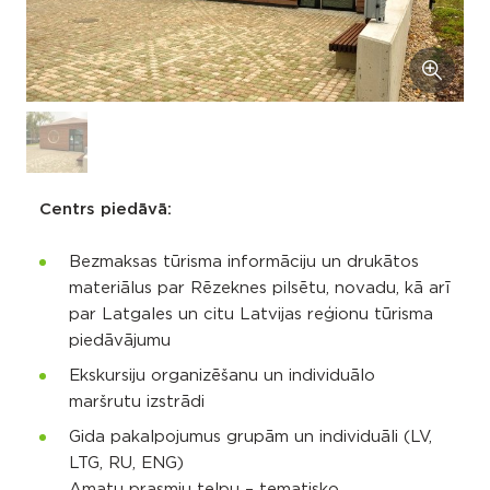
Centrs piedāvā:
Bezmaksas tūrisma informāciju un drukātos
materiālus par Rēzeknes pilsētu, novadu, kā arī
par Latgales un citu Latvijas reģionu tūrisma
piedāvājumu
Ekskursiju organizēšanu un individuālo
maršrutu izstrādi
Gida pakalpojumus grupām un individuāli (LV,
LTG, RU, ENG)
Amatu prasmju telpu – tematisko