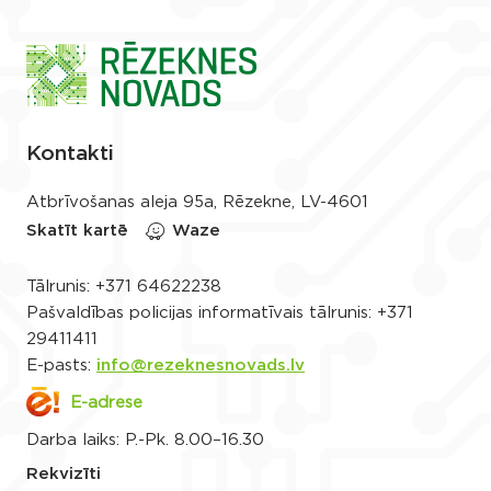
Kontakti
Atbrīvošanas aleja 95a, Rēzekne, LV-4601
Skatīt kartē
Waze
Tālrunis:
+371 64622238
Pašvaldības policijas informatīvais tālrunis:
+371
29411411
E-pasts:
info@rezeknesnovads.lv
E-adrese
Darba laiks: P.-Pk. 8.00–16.30
Rekvizīti