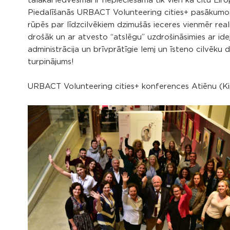
tālākai iedvesmai ir nepieciešama tik vien kā citu Eir
Piedalīšanās URBACT Volunteering cities+ pasākumos d
rūpēs par līdzcilvēkiem dzimušās ieceres vienmēr realiz
drošāk un ar atvesto “atslēgu” uzdrošināsimies ar ide
administrācija un brīvprātīgie lemj un īsteno cilvēku d
turpinājums!
URBACT Volunteering cities+ konferences Atiēnu (Kip