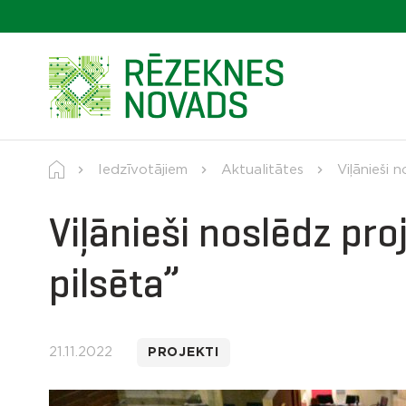
Iedzīvotājiem
Aktualitātes
Viļānieši 
Viļānieši noslēdz pro
pilsēta”
21.11.2022
PROJEKTI