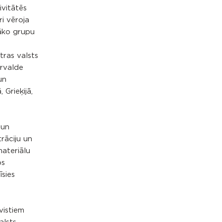
ivitātēs
ri vēroja
cāko grupu
tras valsts
ārvalde
un
 Grieķijā,
 un
rāciju un
materiālu
os
īsies
vistiem