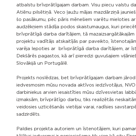
atbalstu brīvprātīgajam darbam. Visu piecu valstu dalī
Atiēnu pilsētiņā. Veco ļaužu mājas mazdārziņā jaunieši ie
šo pasākumu, pēc pāris mēnešiem varētu mieloties a
audzēkņiem stādīja podos skaistumaugus, kuri priecētu
brīvprātīgā darba darītājiem, tā mazaizsargātākajām
projektu vadītājs atskaitījās par paveikto, īstenotajā
varēja lepoties ar brīvprātīgā darba darītājiem, ar ī
Dekšārēs pagastos, kā arī pieredzi guvušajiem viļānieš
Slovākijā un Portugālē.
Projekts noslēdzas, bet brīvprātīgajam darbam jārod t
iedvesmosim mūsu novada aktīvos iedzīvotājus, NVO p
darbiniekus arvien iesaistīties mūsu dzīvesvietas lab
izmaksām, brīvprātīgo darbu, tiks realizētās neskaitāma
veidosies uzticēšanās vietējai varai, radīsies savstarp
sadzirdēts.
Paldies projekta autoriem un īstenotājiem, kuri pamanī