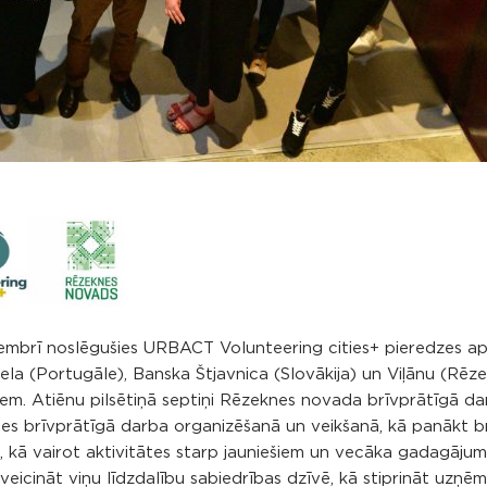
vembrī noslēgušies URBACT Volunteering cities+ pieredzes a
rela (Portugāle), Banska Štjavnica (Slovākija) un Viļānu (Rēz
iem. Atiēnu pilsētiņā septiņi Rēzeknes novada brīvprātīgā d
tīties brīvprātīgā darba organizēšanā un veikšanā, kā panākt b
, kā vairot aktivitātes starp jauniešiem un vecāka gadagāju
 veicināt viņu līdzdalību sabiedrības dzīvē, kā stiprināt uzņ