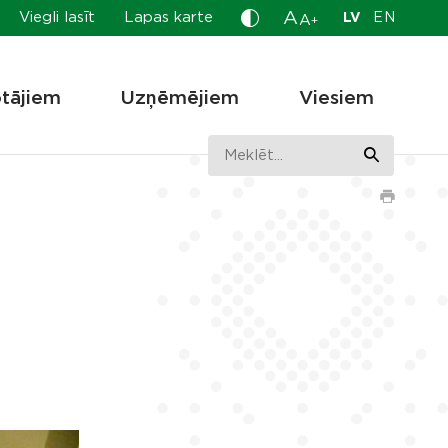
A
Viegli lasīt
Lapas karte
LV
EN
A
+
otājiem
Uzņēmējiem
Viesiem