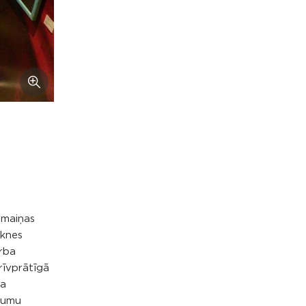
pmaiņas
eknes
arba
rīvprātīgā
ma
ēmumu