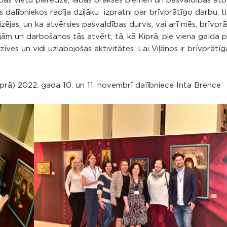
opas vietu pieredze, labās prakses piemēri un pašvaldības atba
alībniekos radīja dziļāku izpratni par brīvprātīgo darbu, ti
ējas, un ka atvērsies pašvaldības durvis, vai arī mēs, brīvprā
jām un darbošanos tās atvērt, tā, kā Kiprā, pie viena galda 
zīves un vidi uzlabojošas aktivitātes. Lai Viļānos ir brīvprātī
rā) 2022. gada 10. un 11. novembrī dalībniece Inta Brence