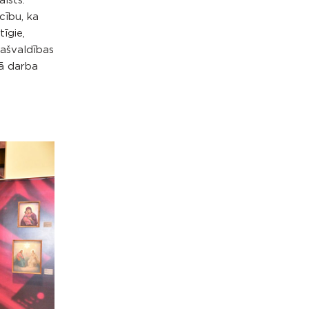
lsts.
cību, ka
tīgie,
pašvaldības
gā darba