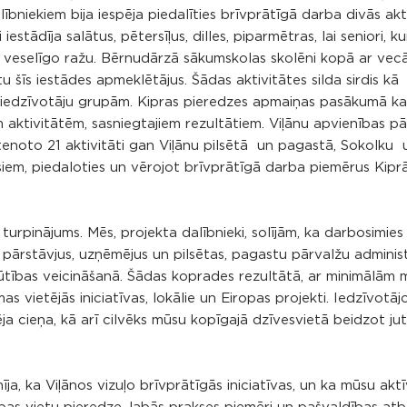
bniekiem bija iespēja piedalīties brīvprātīgā darba divās akt
stādīja salātus, pētersīļus, dilles, piparmētras, lai seniori, ku
r veselīgo ražu. Bērnudārzā sākumskolas skolēni kopā ar ve
 šīs iestādes apmeklētājus. Šādas aktivitātes silda sirdis kā
 iedzīvotāju grupām. Kipras pieredzes apmaiņas pasākumā ka
m aktivitātēm, sasniegtajiem rezultātiem. Viļānu apvienības p
stenoto 21 aktivitāti gan Viļānu pilsētā un pagastā, Sokolku 
iem, piedaloties un vērojot brīvprātīgā darba piemērus Kiprā,
urpinājums. Mēs, projekta dalībnieki, solījām, ka darbosimies
ārstāvjus, uzņēmējus un pilsētas, pagastu pārvalžu administ
būtības veicināšanā. Šādas koprades rezultātā, ar minimālām 
s vietējās iniciatīvas, lokālie un Eiropas projekti. Iedzīvotāj
ēja cieņa, kā arī cilvēks mūsu kopīgajā dzīvesvietā beidzot jut
ja, ka Viļānos vizuļo brīvprātīgās iniciatīvas, un ka mūsu aktī