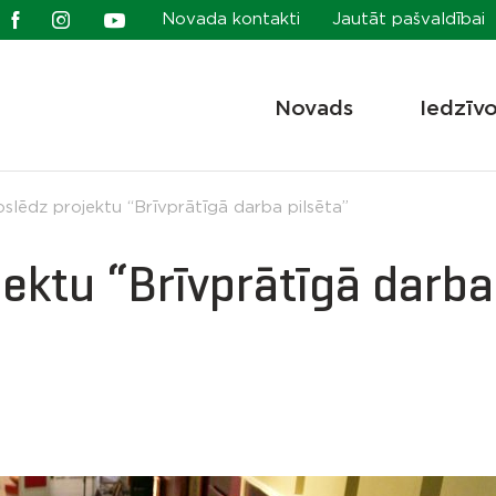
Novada kontakti
Jautāt pašvaldībai
Novads
Iedzīv
noslēdz projektu “Brīvprātīgā darba pilsēta”
jektu “Brīvprātīgā darba