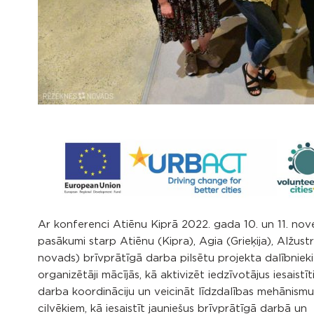
Ar konferenci Atiēnu Kiprā 2022. gada 10. un 11. no
pasākumi starp Atiēnu (Kipra), Agia (Grieķija), Alžust
novads) brīvprātīgā darba pilsētu projekta dalībniek
organizētāji mācījās, kā aktivizēt iedzīvotājus iesais
darba koordināciju un veicināt līdzdalības mehānismu
cilvēkiem, kā iesaistīt jauniešus brīvprātīgā darbā un