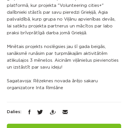
platformā, kur projekta "Volunteering cities+"
dalībnieki stāstīs par savu pieredzi Grieķijā, Agia
pašvaldībā, kurp grupa no Viļānu apvienības devās,
lai satiktu projekta partnerus un mācītos par labo
praksi brīvprātīgā darba jomā Grieķijā.
Minētais projekts noslēgsies jau šī gada beigās,
sanāksmē runāsim par turpmākajām aktivitātēm
atlikušajos 3 mēnešos. Aicinām viļāniešus pievienoties
un izstāstīt par savu ideju!
Sagatavoja: Rēzeknes novada ārējo sakaru
organizatore Inta Rimšāne
Dalies: