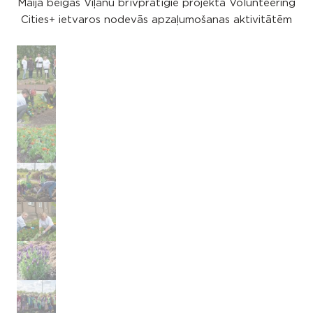
Maija beigās Viļānu brīvprātīgie projekta Volunteering
Cities+ ietvaros nodevās apzaļumošanas aktivitātēm