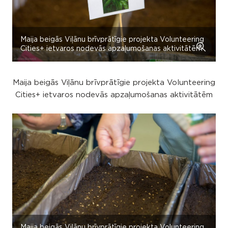
Maija beigās Viļānu brīvprātīgie projekta Volunteering
Cities+ ietvaros nodevās apzaļumošanas aktivitātēm
Maija beigās Viļānu brīvprātīgie projekta Volunteering
Cities+ ietvaros nodevās apzaļumošanas aktivitātēm
Maija beigās Viļānu brīvprātīgie projekta Volunteering