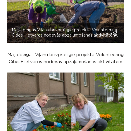
Maija beigās Viļānu brīvprātīgie projekta Volunteering
Cities+ ietvaros nodevās apzaļumošanas aktivitātēm
Maija beigās Viļānu brīvprātīgie projekta Volunteering
Cities+ ietvaros nodevās apzaļumošanas aktivitātēm