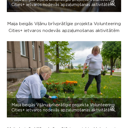
Cities+ ietvaros nodevās apzaļumošanas aktivitātēm
Maija beigās Viļānu brīvprātīgie projekta Volunteering
Cities+ ietvaros nodevās apzaļumošanas aktivitātēm
Maija beigās Viļānu brīvprātīgie projekta Volunteering
Cities+ ietvaros nodevās apzaļumošanas aktivitātēm