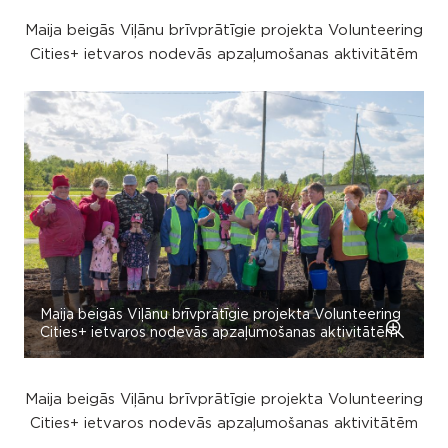
Maija beigās Viļānu brīvprātīgie projekta Volunteering
Cities+ ietvaros nodevās apzaļumošanas aktivitātēm
Maija beigās Viļānu brīvprātīgie projekta Volunteering
Cities+ ietvaros nodevās apzaļumošanas aktivitātēm
Maija beigās Viļānu brīvprātīgie projekta Volunteering
Cities+ ietvaros nodevās apzaļumošanas aktivitātēm