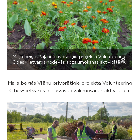
Maija beigās Viļānu brīvprātīgie projekta Volunteering
Cities+ ietvaros nodevās apzaļumošanas aktivitātēm
Maija beigās Viļānu brīvprātīgie projekta Volunteering
Cities+ ietvaros nodevās apzaļumošanas aktivitātēm