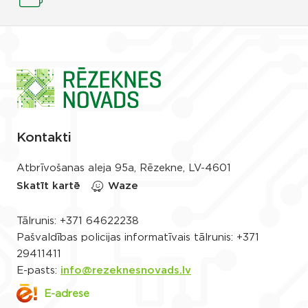
Kontakti
Atbrīvošanas aleja 95a, Rēzekne, LV-4601
Skatīt kartē
Waze
Tālrunis:
+371 64622238
Pašvaldības policijas informatīvais tālrunis:
+371
29411411
E-pasts:
info@rezeknesnovads.lv
E-adrese