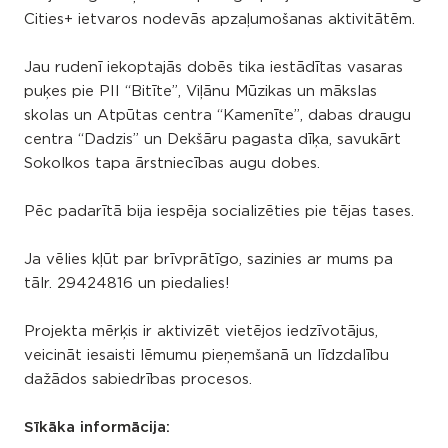
Cities+ ietvaros nodevās apzaļumošanas aktivitātēm.
Jau rudenī iekoptajās dobēs tika iestādītas vasaras
puķes pie PII “Bitīte”, Viļānu Mūzikas un mākslas
skolas un Atpūtas centra “Kamenīte”, dabas draugu
centra “Dadzis” un Dekšāru pagasta dīķa, savukārt
Sokolkos tapa ārstniecības augu dobes.
Pēc padarītā bija iespēja socializēties pie tējas tases.
Ja vēlies kļūt par brīvprātīgo, sazinies ar mums pa
tālr. 29424816 un piedalies!
Projekta mērķis ir aktivizēt vietējos iedzīvotājus,
veicināt iesaisti lēmumu pieņemšanā un līdzdalību
dažādos sabiedrības procesos.
Sīkāka informācija: