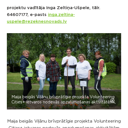
projektu vadītāja Inga Zeltiņa-Ušpele, tālr.
64607177, e-pasts
inga.zeltina-
uspele@rezeknesnovads.lv
Maija beigās Viļānu brīvprātīgie projekta Volunteering
Cities+ ietvaros nodevās apzaļumošanas aktivitātēm
Maija beigās Viļānu brīvprātīgie projekta Volunteering