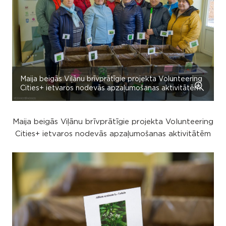
Maija beigās Viļānu brīvprātīgie projekta Volunteering
Cities+ ietvaros nodevās apzaļumošanas aktivitātēm
Maija beigās Viļānu brīvprātīgie projekta Volunteering
Cities+ ietvaros nodevās apzaļumošanas aktivitātēm