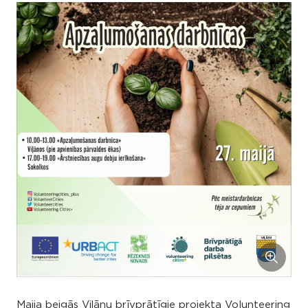
Maija beigās Viļānu brīvprātīgie projekta Volunteering