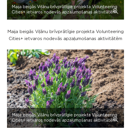
Maija beigās Viļānu brīvprātīgie projekta Volunteering
Cities+ ietvaros nodevās apzaļumošanas aktivitātēm
Maija beigās Viļānu brīvprātīgie projekta Volunteering
Cities+ ietvaros nodevās apzaļumošanas aktivitātēm
Maija beigās Viļānu brīvprātīgie projekta Volunteering
Cities+ ietvaros nodevās apzaļumošanas aktivitātēm