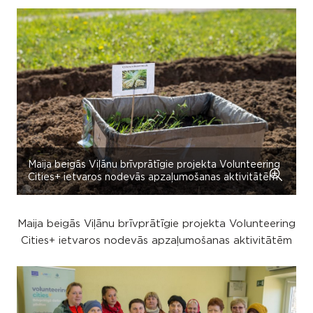
Maija beigās Viļānu brīvprātīgie projekta Volunteering
Cities+ ietvaros nodevās apzaļumošanas aktivitātēm
Maija beigās Viļānu brīvprātīgie projekta Volunteering
Cities+ ietvaros nodevās apzaļumošanas aktivitātēm