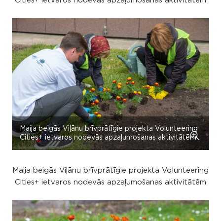
Cities+ ietvaros nodevās apzaļumošanas aktivitātēm
Maija beigās Viļānu brīvprātīgie projekta Volunteering
Cities+ ietvaros nodevās apzaļumošanas aktivitātēm
Maija beigās Viļānu brīvprātīgie projekta Volunteering
Cities+ ietvaros nodevās apzaļumošanas aktivitātēm