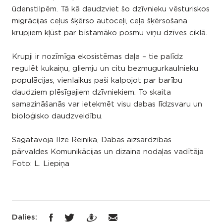
ūdenstilpēm. Tā kā daudzviet šo dzīvnieku vēsturiskos
migrācijas ceļus šķērso autoceļi, ceļa šķērsošana
krupjiem kļūst par bīstamāko posmu viņu dzīves ciklā.
Krupji ir nozīmīga ekosistēmas daļa – tie palīdz
regulēt kukaiņu, gliemju un citu bezmugurkaulnieku
populācijas, vienlaikus paši kalpojot par barību
daudziem plēsīgajiem dzīvniekiem. To skaita
samazināšanās var ietekmēt visu dabas līdzsvaru un
bioloģisko daudzveidību.
Sagatavoja Ilze Reinika, Dabas aizsardzības
pārvaldes Komunikācijas un dizaina nodaļas vadītāja
Foto: L. Liepiņa
Dalies: