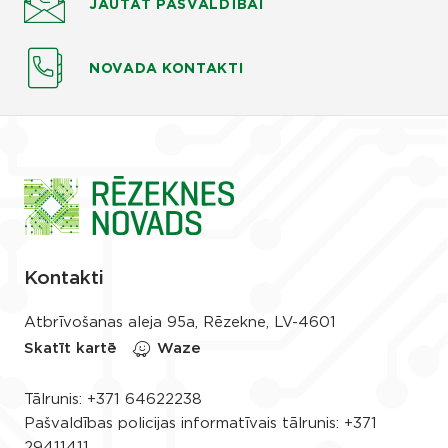
JAUTĀT
PAŠVALDĪBAI
NOVADA KONTAKTI
Kontakti
Atbrīvošanas aleja 95a, Rēzekne, LV-4601
Skatīt kartē
Waze
Tālrunis:
+371 64622238
Pašvaldības policijas informatīvais tālrunis:
+371
29411411