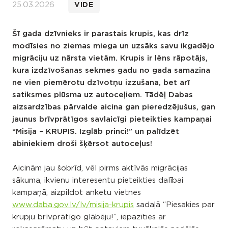
25.03.2026
VIDE
Šī gada dzīvnieks ir parastais krupis, kas drīz
modīsies no ziemas miega un uzsāks savu ikgadējo
migrāciju uz nārsta vietām. Krupis ir lēns rāpotājs,
kura izdzīvošanas sekmes gadu no gada samazina
ne vien piemērotu dzīvotņu izzušana, bet arī
satiksmes plūsma uz autoceļiem. Tādēļ Dabas
aizsardzības pārvalde aicina gan pieredzējušus, gan
jaunus brīvprātīgos savlaicīgi pieteikties kampaņai
“Misija – KRUPIS. Izglāb princi!” un palīdzēt
abiniekiem droši šķērsot autoceļus!
Aicinām jau šobrīd, vēl pirms aktīvās migrācijas
sākuma, ikvienu interesentu pieteikties dalībai
kampaņā, aizpildot anketu vietnes
www.daba.gov.lv/lv/misija-krupis
sadaļā “Piesakies par
krupju brīvprātīgo glābēju!”, iepazīties ar