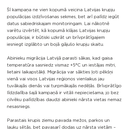
Šī kampaņa ne vien kopumā veicina Latvijas krupju
populācijas izdzīvošanas sekmes, bet arī palīdz iegūt
datus sabiedriskajam monitoringam. Lai nākotnē
varētu izvērtēt, kā kopumā klājas Latvijas krupju
populācijai, ir būtiski uzkrāt un brīvprātīgajiem
iesniegt izglābto un bojā gājušo krupju skaitu.
Abinieku migrācija Latvijā parasti sākas, kad gaisa
temperatūra sasniedz vismaz +5°C un iestājas mitri,
lietaini laikapstākļi. Migrācija var sākties ļoti pēkšņi
vienā vai visos Latvijas reģionos vienlaikus jau
tuvākajās dienās vai turpmākajās nedēļās. Brīvprātīgo
līdzdalība šajā kampaņā ir vitāli nepieciešama, jo bez
cilvēku palīdzības daudzi abinieki nārsta vietas nemaz
nesasniegs.
Parastais krupis ziemu pavada mežos, parkos un
lauku sētās, bet pavasarī dodas uz nārsta vietām –