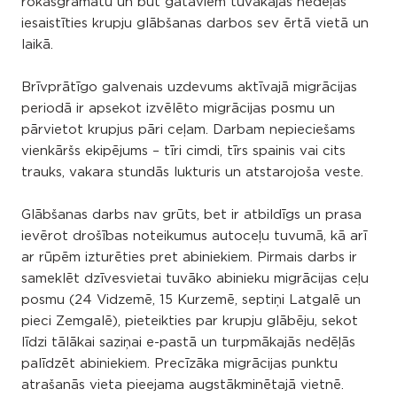
rokasgrāmatu un būt gataviem tuvākajās nedēļās
iesaistīties krupju glābšanas darbos sev ērtā vietā un
laikā.
Brīvprātīgo galvenais uzdevums aktīvajā migrācijas
periodā ir apsekot izvēlēto migrācijas posmu un
pārvietot krupjus pāri ceļam. Darbam nepieciešams
vienkāršs ekipējums – tīri cimdi, tīrs spainis vai cits
trauks, vakara stundās lukturis un atstarojoša veste.
Glābšanas darbs nav grūts, bet ir atbildīgs un prasa
ievērot drošības noteikumus autoceļu tuvumā, kā arī
ar rūpēm izturēties pret abiniekiem. Pirmais darbs ir
sameklēt dzīvesvietai tuvāko abinieku migrācijas ceļu
posmu (24 Vidzemē, 15 Kurzemē, septiņi Latgalē un
pieci Zemgalē), pieteikties par krupju glābēju, sekot
līdzi tālākai saziņai e-pastā un turpmākajās nedēļās
palīdzēt abiniekiem. Precīzāka migrācijas punktu
atrašanās vieta pieejama augstākminētajā vietnē.