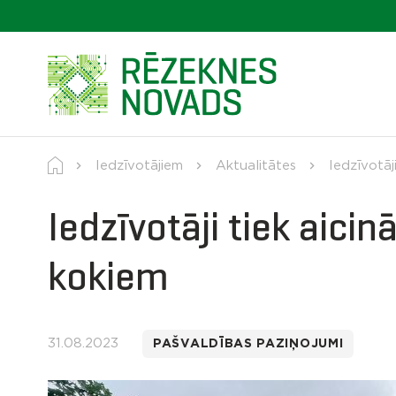
Iedzīvotājiem
Aktualitātes
Iedzīvotāj
Iedzīvotāji tiek aicin
kokiem
31.08.2023
PAŠVALDĪBAS PAZIŅOJUMI