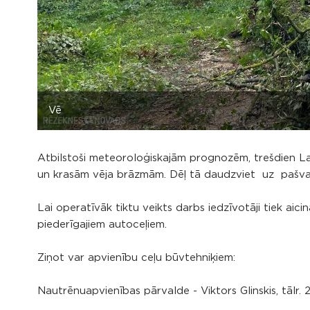
Vē
Atbilstoši meteoroloģiskajām prognozēm, trešdien Lat
un krasām vēja brāzmām. Dēļ tā daudzviet uz pašvaldīb
Lai operatīvāk tiktu veikts darbs iedzīvotāji tiek ai
piederīgajiem autoceļiem.
Ziņot var apvienību ceļu būvtehniķiem:
Nautrēnuapvienības pārvalde - Viktors Glinskis, tālr.