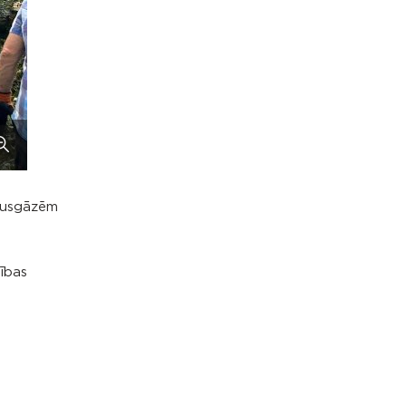
etusgāzēm
dības