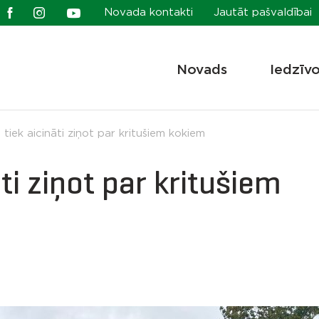
Novada kontakti
Jautāt pašvaldībai
Novads
Iedzīv
i tiek aicināti ziņot par kritušiem kokiem
āti ziņot par kritušiem