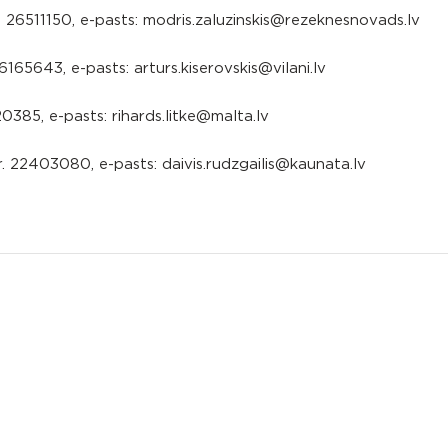
r. 26511150, e-pasts: modris.zaluzinskis@rezeknesnovads.lv
6165643, e-pasts: arturs.kiserovskis@vilani.lv
0385, e-pasts: rihards.litke@malta.lv
r. 22403080, e-pasts: daivis.rudzgailis@kaunata.lv