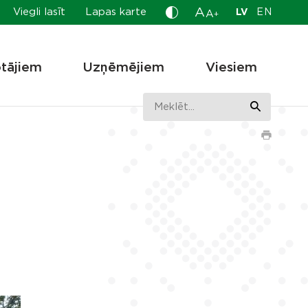
A
Viegli lasīt
Lapas karte
LV
EN
A
+
otājiem
Uzņēmējiem
Viesiem