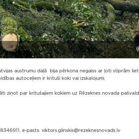
vijas austrumu daļā bija pērkona negaiss ar ļoti stiprām li
as autoceļiem ir krituši koki vai izskalojumi.
cināti ziņot par kritušajiem kokiem uz Rēzeknes novada pašval
 28346911, e-pasts: viktors.glinskis@rezeknesnovads.lv