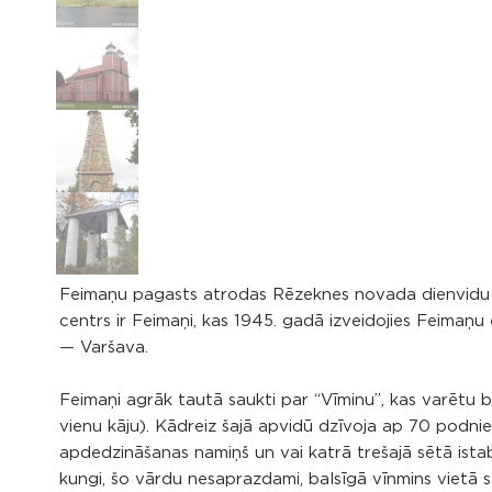
Feimaņu pagasts atrodas Rēzeknes novada dienvidu
centrs ir Feimaņi, kas 1945. gadā izveidojies Feimaņu
— Varšava.
Feimaņi agrāk tautā saukti par “Vīminu”, kas varētu bū
vienu kāju). Kādreiz šajā apvidū dzīvoja ap 70 podn
apdedzināšanas namiņš un vai katrā trešajā sētā istab
kungi, šo vārdu nesaprazdami, balsīgā vīnmins vietā sā