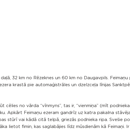
 daļā, 32 km no Rēzeknes un 60 km no Daugavpils. Feimaņu
 ezera krastā pie automaģistrāles un dzelzceļa līnijas Sanktp
t cēlies no vārda “vīnmyns”, tas ir, “vienmiņa” (mīt podnieka
ieku. Apkārt Feimaņu ezeram gandrīz uz katra pakalna stāvēj
as stūrī vai kādā citā telpā, griezās podnieka ripa. Svešie p
ka lietot fimin, kas saglabājies līdz mūsdienām kā Feimaņi. Ir 