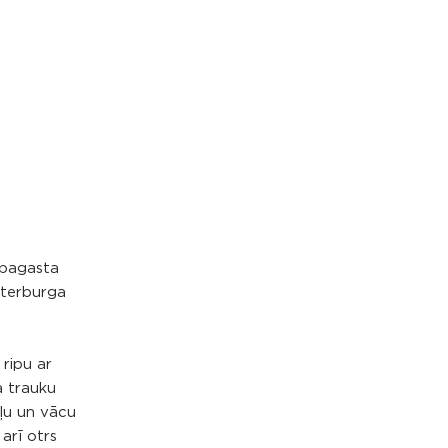
 pagasta
ēterburga
 ripu ar
a trauku
oļu un vācu
arī otrs