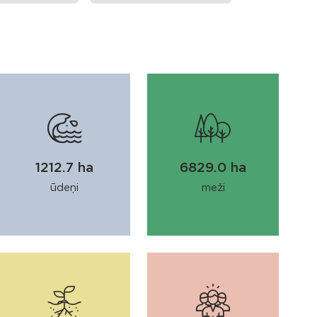
1212.7 ha
6829.0 ha
ūdeņi
meži