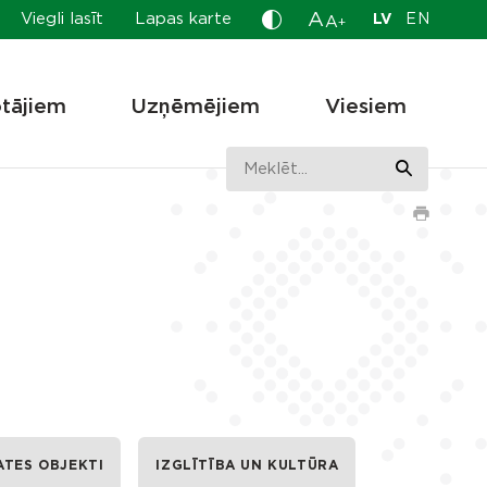
A
Viegli lasīt
Lapas karte
LV
EN
A
+
otājiem
Uzņēmējiem
Viesiem
ATES OBJEKTI
IZGLĪTĪBA UN KULTŪRA