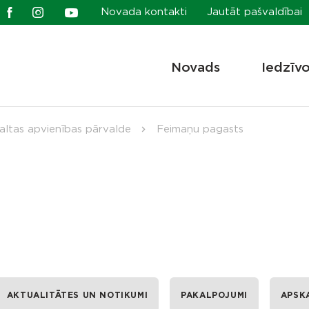
Novada kontakti
Jautāt pašvaldībai
Novads
Iedzīv
altas apvienības pārvalde
Feimaņu pagasts
AKTUALITĀTES UN NOTIKUMI
PAKALPOJUMI
APSK