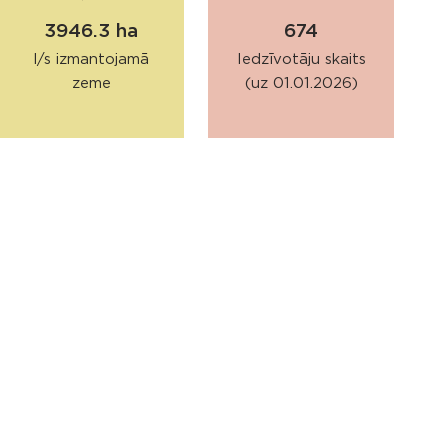
3946.3 ha
674
l/s izmantojamā
Iedzīvotāju skaits
zeme
(uz 01.01.2026)