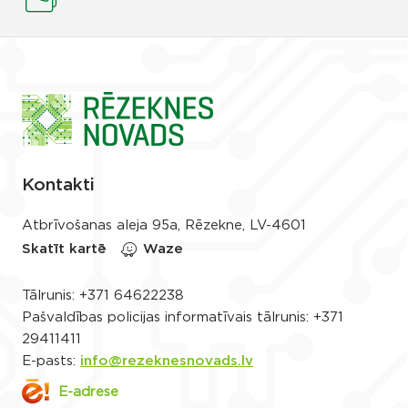
Kontakti
Atbrīvošanas aleja 95a, Rēzekne, LV-4601
Skatīt kartē
Waze
Tālrunis:
+371 64622238
Pašvaldības policijas informatīvais tālrunis:
+371
29411411
E-pasts:
info@rezeknesnovads.lv
E-adrese