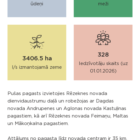
ūdeņi
meži
328
3406.5 ha
Iedzīvotāju skaits (uz
l/s izmantojamā zeme
01.01.2026)
Pušas pagasts izvietojies Rēzeknes novada
dienvidaustrumu daļā un robežojas ar Dagdas
novada Andrupenes un Aglonas novada Kastuļinas
pagastiem, kā arī Rēzeknes novada Feimaņu, Maltas
un Mākoņkalna pagastiem.
Attālums no pagasta līdz novada centram ir 35 km.