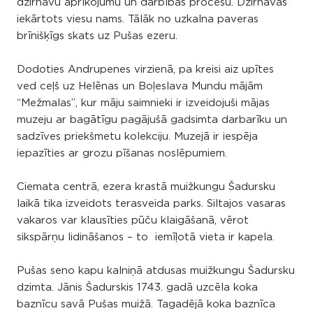
dzirnavu aprīkojumu un darbības procesu. Dzirnavās
iekārtots viesu nams. Tālāk no uzkalna paveras
brīnišķīgs skats uz Pušas ezeru.
Dodoties Andrupenes virzienā, pa kreisi aiz upītes
ved ceļš uz Helēnas un Boļeslava Mundu mājām
“Mežmalas”, kur māju saimnieki ir izveidojuši mājas
muzeju ar bagātīgu pagājušā gadsimta darbarīku un
sadzīves priekšmetu kolekciju. Muzejā ir iespēja
iepazīties ar grozu pīšanas noslēpumiem.
Ciemata centrā, ezera krastā muižkungu Šadursku
laikā tika izveidots terasveida parks. Siltajos vasaras
vakaros var klausīties pūču klaigāšanā, vērot
sikspārņu lidināšanos – to iemīļotā vieta ir kapela.
Pušas seno kapu kalniņā atdusas muižkungu Šadursku
dzimta. Jānis Šadurskis 1743. gadā uzcēla koka
baznīcu savā Pušas muižā. Tagadējā koka baznīca