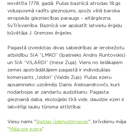
iesvētīta 1778. gadā. Pušas baznīcā atrodas 18.gs.
vidusposmā radīts gleznojums, spožs vēlā baroka
eiropiskās glezniecības paraugs – altārglezna
Sv.Trīsvienība. Baznīcā var apskatīt latviešu ērģeļu
būvētāja J. Gremzes ērģeles.
Pagastā izveidotas divas sabiedrības ar ierobežotu
atbildību: SIA “LMKO” (īpašnieks Andris Runtovskis)
un SIA “VILARDI” (Inese Zuja). Viens no lielākajiem
zemes apstrādātājiem pagastā ir individuālais
komersants „Izidori” (Valdis Zujs). Pušas ezeru
apsaimnieko uzņēmējs Dainis Aleksandrovičs, kurš
nodarbojas ar zandartu audzēšanu. Pagasta
gleznainā daba, ekoloģiski tīrā vide, daudzie ezeri ir
labvēlīgi lauku tūrisma attīstībai.
Viesu nams "
Baldas ūdensdzirnavas
", brīvdienu māja
“
Māja pie ezera
”