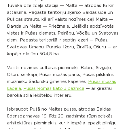
Tuvākā dzelzceļa stacija — Malta — atrodas 16 km
attālumā. Pagasta teritoriju šķērso Baldas upe un
Pušicas strauts, kā arī valsts nozīmes ceļi Malta —
Dagda un Malta — Priežmale. Lielākās apdzīvotās
vietas ir Pušas ciemats, Peirāgu, Vōcīšu un Svatovas
ciemi. Pagasta teritorijā ir septiņi ezeri — Pušas,
Svatovas, Umaņu, Puraša, Ižoru, Žirklīša, Ošuru — ar
kopējo platību 504,8 ha.
Valsts nozīmes kultūras pieminekļi: Babru, Sivgaļu,
Ošuru senkapi, Pušas muižas parks, Pušas pilskalns,
muižnieku Šadursku ģimenes kapenes,
Pušas
muižas
kapela
,
Pušas Romas katoļu baznīca
— ar greznu
baroka stila iekštelpu interjeru.
Iebraucot Pušā no Maltas puses, atrodas Baldas
ūdensdzirnavas, 19. līdz 20. gadsimta rūpnieciskās
arhitektūras piemineklis, kur ir iespēja iepazīt pilnīgu