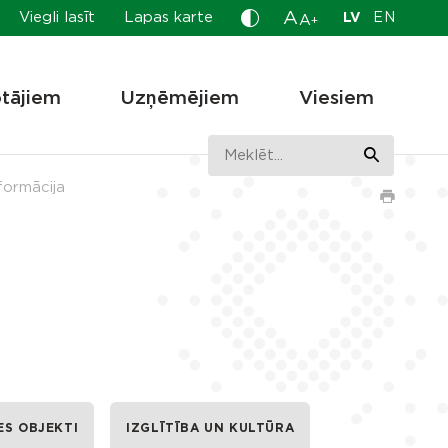
A
Viegli lasīt
Lapas karte
LV
EN
A
+
otājiem
Uzņēmējiem
Viesiem
formācija
ES OBJEKTI
IZGLĪTĪBA UN KULTŪRA