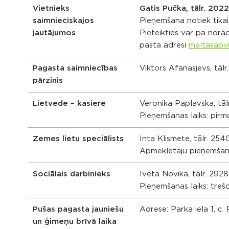
Vietnieks
Gatis Pučka, tālr. 202
saimnieciskajos
Pieņemšana notiek tikai 
jautājumos
Pieteikties var pa norād
pasta adresi
maltasapv
Pagasta saimniecības
Viktors Afanasjevs, tā
pārzinis
Lietvede – kasiere
Veronika Paplavska, tā
Pieņemšanas laiks: pirm
Zemes lietu speciālists
Inta Klismete, tālr. 25
Apmeklētāju pieņemšana
Sociālais darbinieks
Iveta Novika, tālr. 292
Pieņemšanas laiks: treš
Pušas pagasta jauniešu
Adrese: Parka iela 1, c
un ģimeņu brīvā laika