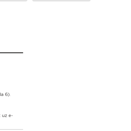
a 6).
t uz e-