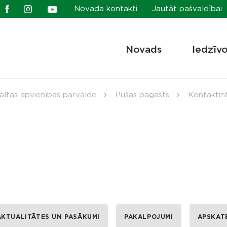
Novada kontakti
Jautāt pašvaldībai
Novads
Iedzīv
altas apvienības pārvalde
Pušas pagasts
Kontaktin
AKTUALITĀTES UN PASĀKUMI
PAKALPOJUMI
APSKAT