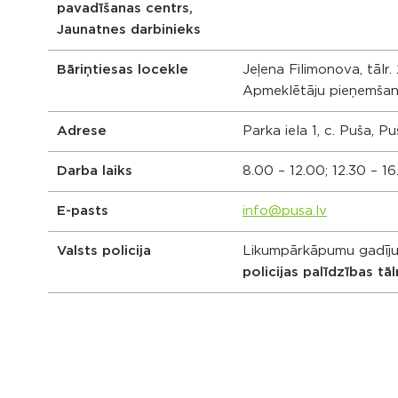
pavadīšanas centrs
,
Jaunatnes darbinieks
Bāriņtiesas locekle
Jeļena Filimonova, tālr
Apmeklētāju pieņemšana
Adrese
Parka iela 1, c. Puša, P
Darba laiks
8.00 – 12.00; 12.30 – 16
E-pasts
info@pusa.lv
Valsts policija
Likumpārkāpumu gadījum
policijas palīdzības tāl