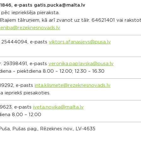
21846, e-pasts gatis.pucka@malta.lv
pēc iepriekšēja pieraksta.
ītajiem tālruņiem, kā arī zvanot uz tālr. 64621401 vai raksto
ieniba@rezeknesnovads.lv
lr. 25444094, e-pasts
viktors.afanasjevs@pusa.lv
lr. 29398491, e-pasts
veronika.paplavska@pusa.lv
diena – piektdiena 8.00 – 12.00; 12.30 – 16.30
409292, e-pasts
inta.klismete@rezeknesnovads.lv
 iepriekš piesakoties.
89623, e-pasts
iveta.novika@malta.lv
diena 8.00 – 12.00
. Puša, Pušas pag., Rēzeknes nov., LV-4635