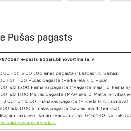
de Pušas pagasts
27870687, e-pasts edgars.blinovs@malta.lv
0.00 līdz 12.00 Ozolaines pagastā (“Lazdas”, c. Balbiši).
00 līdz 11.00 Pušas pagastā (Parka iela 1, c. Puša).
3.00 līdz 15.00 Feimaņu pagastā (“Pagasta māja”, c. Feimaņi).
.00 līdz 11.00 Maltas pagastā (MAP ēkā, c. Malta, Brīvības iel
 13.00 līdz 15.00 Lūznavas pagastā (Pils iela 6, c. Lūznava).
9.00 līdz 11.00 Silmalas pagastā (Saules iela 4, Gorņica).
ītajiem tālruņiem, kā arī zvanot uz tālr. 64621401 vai raksto
ieniba@rezeknesnovads.lv