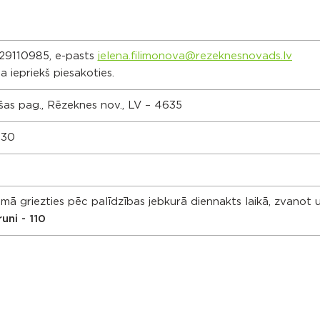
. 29110985, e-pasts
jelena.filimonova@rezeknesnovads.lv
 iepriekš piesakoties.
ušas pag., Rēzeknes nov., LV – 4635
.30
ā griezties pēc palīdzības jebkurā diennakts laikā, zvanot 
runi - 110