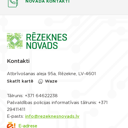
NOVADA KONTAKTI
Kontakti
Atbrīvošanas aleja 95a, Rēzekne, LV-4601
Skatīt kartē
Waze
Tālrunis:
+371 64622238
Pašvaldības policijas informatīvais tālrunis:
+371
29411411
E-pasts:
info@rezeknesnovads.lv
E-adrese