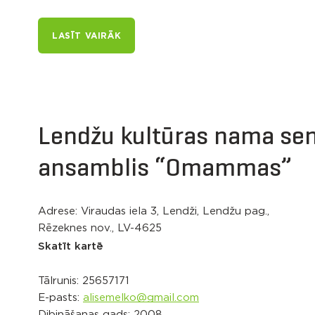
LASĪT VAIRĀK
Lendžu kultūras nama sen
ansamblis “Omammas”
Adrese: Viraudas iela 3, Lendži, Lendžu pag.,
Rēzeknes nov., LV-4625
Skatīt kartē
Tālrunis:
25657171
E-pasts:
alisemelko@gmail.com
Dibināšanas gads: 2008.