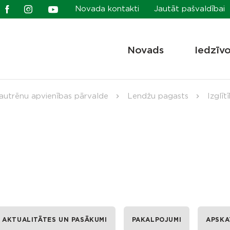
Novada kontakti
Jautāt pašvaldībai
Novads
Iedzīv
autrēnu apvienības pārvalde
Lendžu pagasts
Izglīt
AKTUALITĀTES UN PASĀKUMI
PAKALPOJUMI
APSKA