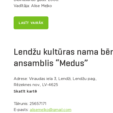
Vadītāja: Alise Meļko
LASĪT VAIRĀK
Lendžu kultūras nama bēr
ansamblis “Medus”
Adrese: Viraudas iela 3, Lendži, Lendžu pag.,
Rēzeknes nov., LV-4625
Skatīt kartē
Tālrunis:
25657171
E-pasts:
alisemelko@gmail.com