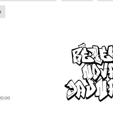
)
–20.00