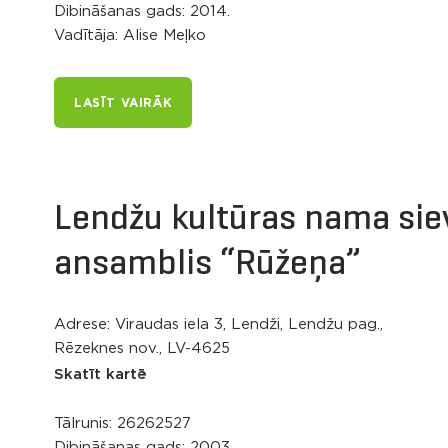
Dibināšanas gads: 2014.
Vadītāja: Alise Meļko
LASĪT VAIRĀK
Lendžu kultūras nama siev
ansamblis “Rūžeņa”
Adrese: Viraudas iela 3, Lendži, Lendžu pag.,
Rēzeknes nov., LV-4625
Skatīt kartē
Tālrunis:
26262527
Dibināšanas gads: 2003