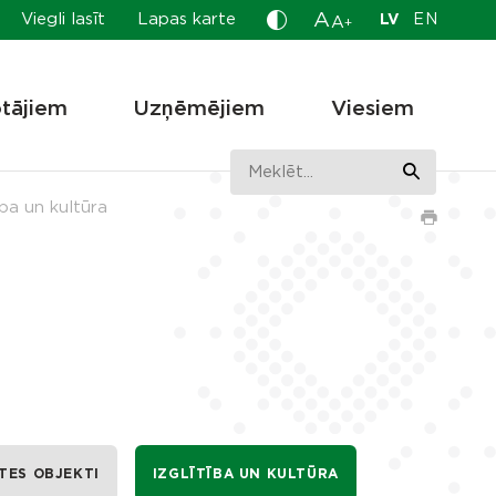
A
Viegli lasīt
Lapas karte
LV
EN
A
+
otājiem
Uzņēmējiem
Viesiem
ība un kultūra
TES OBJEKTI
IZGLĪTĪBA UN KULTŪRA