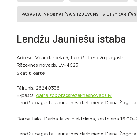
PAGASTA INFORMATĪVAIS IZDEVUMS “SIETS” (ARHĪVS
Lendžu Jauniešu istaba
Adrese: Viraudas iela 5, Lendži, Lendžu pagasts,
Rēzeknes novads, LV–4625
Skatīt kartē
Tālrunis:
26240336
E-pasts:
daina.zogota@rezeknesnovads.lv
Lendžu pagasta Jaunatnes darbiniece Daina Žogota
Darba laiks: Darba laiks: piektdiena, sestdiena 16.00
Lendžu pagasta Jaunatnes darbiniece Daina Žogota