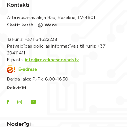
Kontakti
Atbrīvošanas aleja 95a, Rēzekne, LV-4601
Skatīt kartē
Waze
Tālrunis:
+371 64622238
Pašvaldības policijas informatīvais tālrunis:
+371
29411411
E-pasts:
info@rezeknesnovads.lv
E-adrese
Darba laiks: P.-Pk. 8.00–16.30
Rekvizīti
Noderīgi