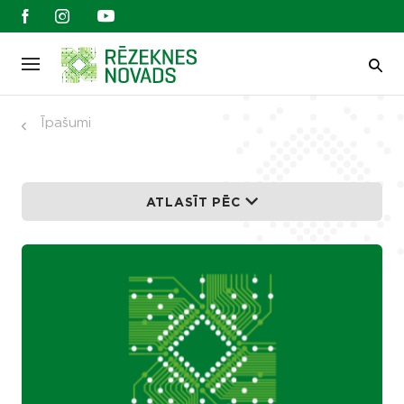
Īpašumi
ATLASĪT PĒC