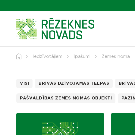
Iedzīvotājiem
Īpašumi
Zemes noma
VISI
BRĪVĀS DZĪVOJAMĀS TELPAS
BRĪVĀ
PAŠVALDĪBAS ZEMES NOMAS OBJEKTI
PAZI