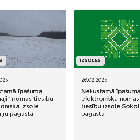
S
IZSOLES
2025
26.02.2025
stamā īpašuma
Nekustamā īpašum
nāji” nomas tiesību
elektroniska nomas
roniska izsole
tiesību izsole Soko
ņu pagastā
pagastā