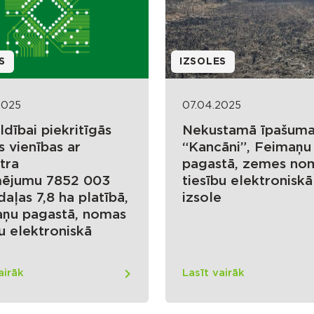
S
IZSOLES
2025
07.04.2025
ldībai piekritīgās
Nekustamā īpašum
 vienības ar
“Kancāni”, Feimaņu
tra
pagastā, zemes no
mējumu 7852 003
tiesību elektroniskā
aļas 7,8 ha platībā,
izsole
ņu pagastā, nomas
bu elektroniskā
e
airāk
Lasīt vairāk