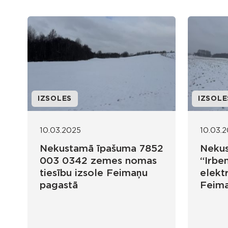
IZSOLES
IZSOLE
10.03.2025
10.03.
Nekustamā īpašuma 7852
Neku
003 0342 zemes nomas
“Irbe
tiesību izsole Feimaņu
elekt
pagastā
Feima