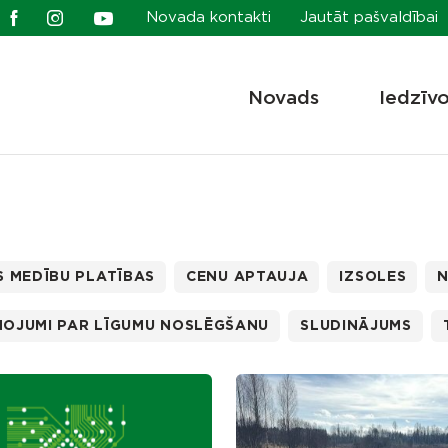
Novada kontakti
Jautāt pašvaldībai
Novads
Iedzīv
S MEDĪBU PLATĪBAS
CENU APTAUJA
IZSOLES
N
ŅOJUMI PAR LĪGUMU NOSLĒGŠANU
SLUDINĀJUMS