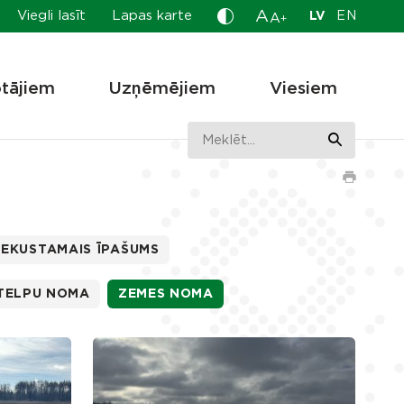
A
Viegli lasīt
Lapas karte
LV
EN
A
+
otājiem
Uzņēmējiem
Viesiem
EKUSTAMAIS ĪPAŠUMS
TELPU NOMA
ZEMES NOMA