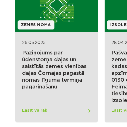
ZEMES NOMA
IZSOLE
26.05.2025
28.04.
Paziņojums par
Pašva
ūdenstorņa daļas un
zemes
saistītās zemes vienības
kadas
daļas Čornajas pagastā
apzī
nomas līguma termiņa
0130 d
pagarināšanu
Feima
tiesī
izsol
Lasīt vairāk
Lasīt v