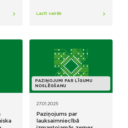
Lasīt vairāk
PAZIŅOJUMI PAR LĪGUMU
NOSLĒGŠANU
27.01.2025
a
Paziņojums par
iska
lauksaimniecībā
e
izmantojamās zemes