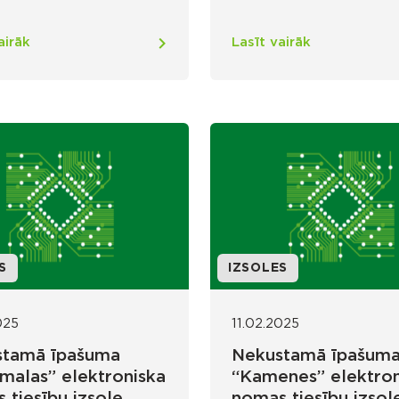
airāk
Lasīt vairāk
S
IZSOLES
025
11.02.2025
stamā īpašuma
Nekustamā īpašum
malas” elektroniska
“Kamenes” elektron
 tiesību izsole
nomas tiesību izsol