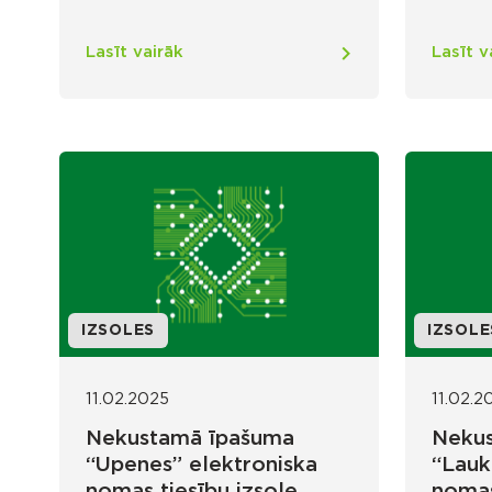
Lasīt vairāk
Lasīt v
IZSOLES
IZSOLE
11.02.2025
11.02.2
Nekustamā īpašuma
Neku
“Upenes” elektroniska
“Lauk
nomas tiesību izsole
nomas