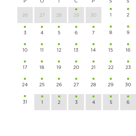
P
O
T
C
P
S
S
1
2
26
27
28
29
30
8
9
3
4
5
6
7
10
11
12
13
14
15
16
17
18
19
20
21
22
23
24
25
26
27
28
29
30
31
1
2
3
4
5
6