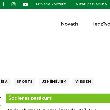
Novada kontakti
Jautāt pašvaldībai
Novads
Iedzīv
DĪBA
SPORTS
UZŅĒMĒJIEM
VIESIEM
Šodienas pasākumi