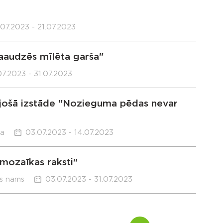
07.2023 - 21.07.2023
aaudzēs mīlēta garša"
07.2023 - 31.07.2023
ojošā izstāde "Nozieguma pēdas nevar
ka
03.07.2023 - 14.07.2023
 mozaīkas raksti"
as nams
03.07.2023 - 31.07.2023