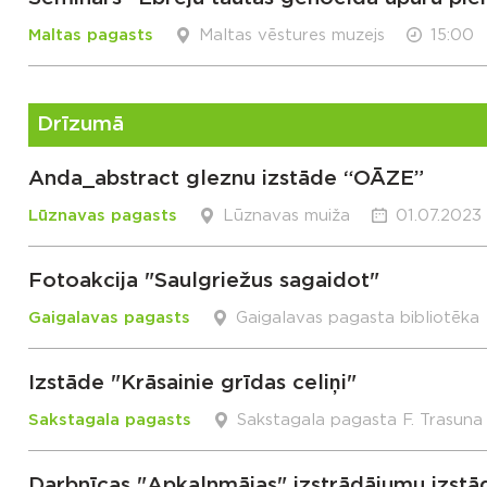
Maltas pagasts
Maltas vēstures muzejs
15:00
Drīzumā
Anda_abstract gleznu izstāde “OĀZE”
Lūznavas pagasts
Lūznavas muiža
01.07.2023 
Fotoakcija "Saulgriežus sagaidot"
Gaigalavas pagasts
Gaigalavas pagasta bibliotēka
Izstāde "Krāsainie grīdas celiņi"
Sakstagala pagasts
Sakstagala pagasta F. Trasuna
Darbnīcas "Apkalnmājas" izstrādājumu izstā