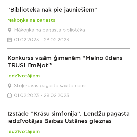
“Bibliotēka nāk pie jauniešiem”
Mākoņkalna pagasts
Mākoņkalna pagasta bibliotēka
01.02.2023 - 28.02.2023
Konkurss visām ģimenēm “Melno ūdens
TRUSI līmējot!”
Iedzīvotājiem
Stoļerovas pagasta saieta nams
01.02.2023 - 28.02.2023
Izstāde ”Krāsu simfonija”. Lendžu pagasta
iedzīvotājas Baibas Ustānes gleznas
Iedzīvotājiem