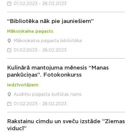
01.02.2023 - 28.02.2023
“Bibliotēka nāk pie jauniešiem”
Mākoņkalna pagasts
Mākoņkalna pagasta bibliotēka
01.02.2023 - 28.02.2023
Kulinārā mantojuma mēnesis “Manas
pankūciņas”. Fotokonkurss
Iedzīvotājiem
Audriņu pagasta kultūras nams
01.02.2023 - 28.02.2023
Rakstainu cimdu un sveču izstāde ”Ziemas
viducī”