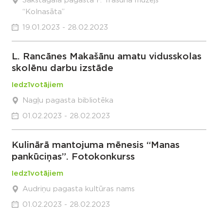
Sakstagala pagasta F. Trasuna muzejs
“Kolnasāta”
19.01.2023 - 28.02.2023
L. Rancānes Makašānu amatu vidusskolas
skolēnu darbu izstāde
Iedzīvotājiem
Nagļu pagasta bibliotēka
01.02.2023 - 28.02.2023
Kulinārā mantojuma mēnesis “Manas
pankūciņas”. Fotokonkurss
Iedzīvotājiem
Audriņu pagasta kultūras nams
01.02.2023 - 28.02.2023