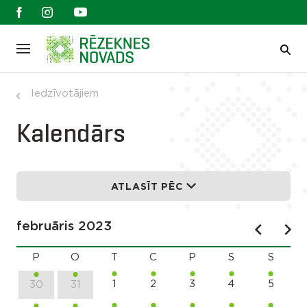
Iedzīvotājiem
Kalendārs
ATLASĪT PĒC
februāris 2023
P
O
T
C
P
S
S
1
2
3
4
5
30
31