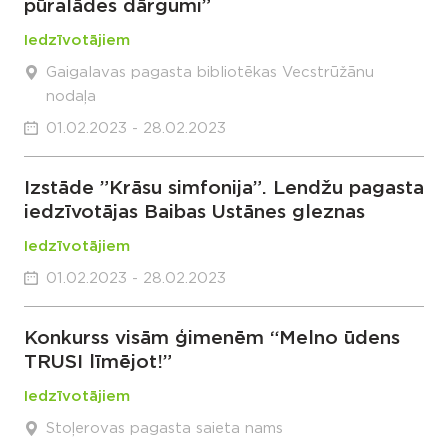
pūralādes dārgumi”
Iedzīvotājiem
Gaigalavas pagasta bibliotēkas Vecstrūžānu
nodaļa
01.02.2023 - 28.02.2023
Izstāde ”Krāsu simfonija”. Lendžu pagasta
iedzīvotājas Baibas Ustānes gleznas
Iedzīvotājiem
01.02.2023 - 28.02.2023
Konkurss visām ģimenēm “Melno ūdens
TRUSI līmējot!”
Iedzīvotājiem
Stoļerovas pagasta saieta nams