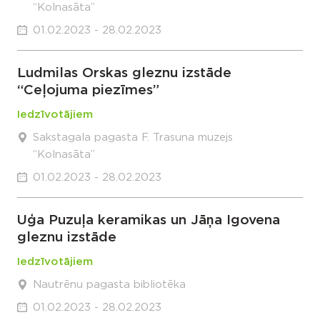
“Kolnasāta”
01.02.2023 - 28.02.2023
Ludmilas Orskas gleznu izstāde
“Ceļojuma piezīmes”
Iedzīvotājiem
Sakstagala pagasta F. Trasuna muzejs
“Kolnasāta”
01.02.2023 - 28.02.2023
Uģa Puzuļa keramikas un Jāņa Igovena
gleznu izstāde
Iedzīvotājiem
Nautrēnu pagasta bibliotēka
01.02.2023 - 28.02.2023