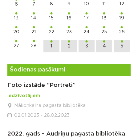
8
9
10
11
12
6
7
13
14
15
16
17
18
19
20
21
22
23
24
25
26
27
28
1
2
3
4
5
Šodienas pasākumi
Foto izstāde “Portreti”
Iedzīvotājiem
Mākoņkalna pagasta bibliotēka
02.01.2023 - 28.02.2023
2022. gads - Audriņu pagasta bibliotēka