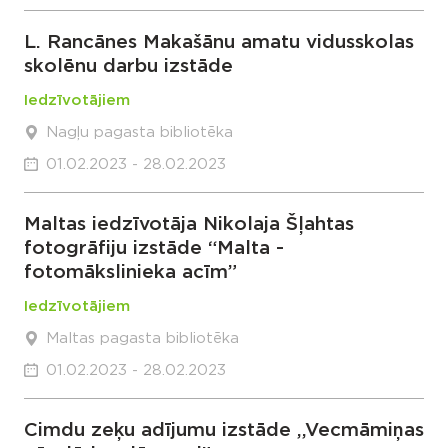
L. Rancānes Makašānu amatu vidusskolas
skolēnu darbu izstāde
Iedzīvotājiem
Nagļu pagasta bibliotēka
01.02.2023 - 28.02.2023
Maltas iedzīvotāja Nikolaja Šļahtas
fotogrāfiju izstāde “Malta -
fotomākslinieka acīm”
Iedzīvotājiem
Maltas pagasta bibliotēka
01.02.2023 - 28.02.2023
Cimdu zeķu adījumu izstāde ,,Vecmāmiņas