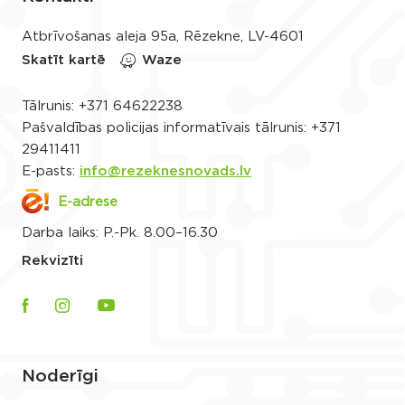
Atbrīvošanas aleja 95a, Rēzekne, LV-4601
Skatīt kartē
Waze
Tālrunis:
+371 64622238
Pašvaldības policijas informatīvais tālrunis:
+371
29411411
E-pasts:
info@rezeknesnovads.lv
E-adrese
Darba laiks: P.-Pk. 8.00–16.30
Rekvizīti
Noderīgi