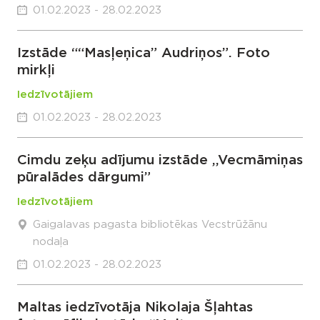
01.02.2023 - 28.02.2023
Izstāde ““Masļeņica” Audriņos”. Foto
mirkļi
Iedzīvotājiem
01.02.2023 - 28.02.2023
Cimdu zeķu adījumu izstāde ,,Vecmāmiņas
pūralādes dārgumi”
Iedzīvotājiem
Gaigalavas pagasta bibliotēkas Vecstrūžānu
nodaļa
01.02.2023 - 28.02.2023
Maltas iedzīvotāja Nikolaja Šļahtas