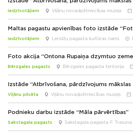
Izstāde "Atbrīvošana, pārdzīvojums mākslas
Iedzīvotājiem
Viļānu novadpētniecības muzejs
Maltas pagastu apvienības foto izstāde “Fotog
Iedzīvotājiem
Lendžu pagasta kultūras nams
Foto akcija “Ontona Rupaiņa dzymtuo zeme
Bērzgales pagasts
Bērzgales pagasta teritorija
Izstāde “Atbrīvošana, pārdzīvojums mākslas
Viļānu pilsēta
Viļānu novadpētniecības muzejs
Podnieku darbu izstāde “Māla pārvērtības”
Sakstagala pagasts
Sakstagala pagasta F. Trasuna