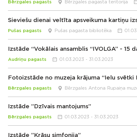
Bērzgales pagasts
Bērzgales pagasta teritorija
Sieviešu dienai veltīta apsveikuma kartiņu i
Pušas pagasts
Pušas pagasta bibliotēka
01.03
Izstāde “Vokālais ansamblis “IVOLGA” - 15 d
Audriņu pagasts
01.03.2023 - 31.03.2023
Fotoizstāde no muzeja krājuma “Ielu svētki
Bērzgales pagasts
Bērzgales Antona Rupaiņa muze
Izstāde ”Dzīvais mantojums”
Bērzgales pagasts
01.03.2023 - 31.03.2023
Izstāde ”Krāsu simfonija”