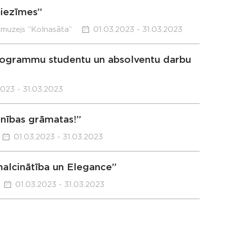
piezīmes”
 muzejs “Kolnasāta”
01.03.2023 - 31.03.2023
rogrammu studentu un absolventu darbu
2023 - 31.03.2023
nības grāmatas!”
01.03.2023 - 31.03.2023
malcinātība un Elegance”
01.03.2023 - 31.03.2023