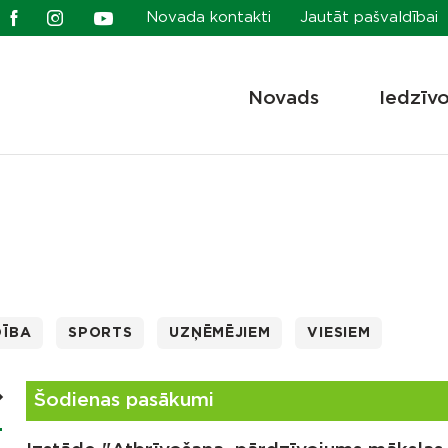
Novada kontakti
Jautāt pašvaldībai
Novads
Iedzīv
DĪBA
SPORTS
UZŅĒMĒJIEM
VIESIEM
Šodienas pasākumi