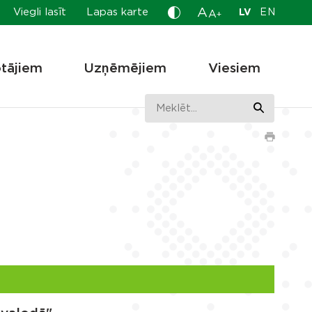
A
Viegli lasīt
Lapas karte
LV
EN
A
+
otājiem
Uzņēmējiem
Viesiem