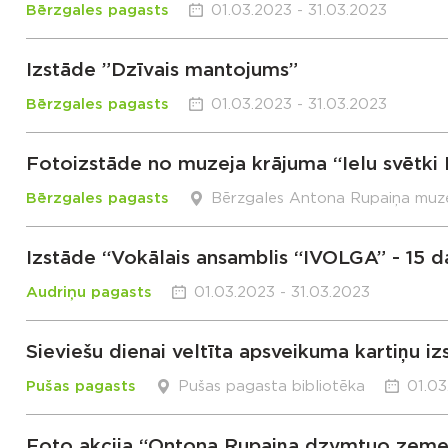
Bērzgales pagasts
01.03.2023 - 31.03.2023
Izstāde ”Dzīvais mantojums”
Bērzgales pagasts
01.03.2023 - 31.03.2023
Fotoizstāde no muzeja krājuma “Ielu svētki
Bērzgales pagasts
Bērzgales Antona Rupaiņa muze
Izstāde “Vokālais ansamblis “IVOLGA” - 15 d
Audriņu pagasts
01.03.2023 - 31.03.2023
Sieviešu dienai veltīta apsveikuma kartiņu i
Pušas pagasts
Pušas pagasta bibliotēka
01.03
Foto akcija “Ontona Rupaiņa dzymtuo zeme