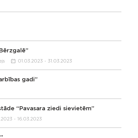
 Bērzgalē”
js
01.03.2023 - 31.03.2023
arbības gadi”
zstāde “Pavasara ziedi sievietēm”
.2023 - 16.03.2023
”