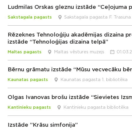
Ludmilas Orskas gleznu izstāde “Ceļojuma 
Sakstagala pagasts
Sakstagala pagasta F. Trasuna
Rēzeknes Tehnoloģiju akadēmijas dizaina p
izstāde “Tehnoloģijas dizaina telpā”
Maltas pagasts
Maltas vēstures muzejs
01.03.
Bērnu grāmatu izstāde “Mūsu vecvecāku bēr
Kaunatas pagasts
Kaunatas pagasta 1. bibliotēka
Olgas Ivanovas brošu izstāde “Sievietes Izs
Kantinieku pagasts
Kantinieku pagasta bibliotēka
Izstāde ”Krāsu simfonija”