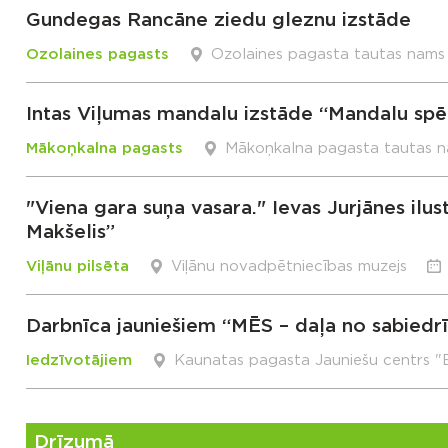
Gundegas Rancāne ziedu gleznu izstāde
Ozolaines pagasts
Ozolaines pagasta tautas nams
Intas Viļumas mandalu izstāde “Mandalu spē
Mākoņkalna pagasts
Mākoņkalna pagasta tautas 
"Viena gara suņa vasara." Ievas Jurjānes ilus
Makšelis”
Viļānu pilsēta
Viļānu novadpētniecības muzejs
Darbnīca jauniešiem “MĒS – daļa no sabiedr
Iedzīvotājiem
Kaunatas pagasta Jauniešu centrs "
Drīzumā