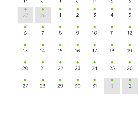
P
O
T
C
P
S
S
1
2
3
4
5
27
28
8
9
10
11
12
6
7
13
14
15
16
17
18
19
20
21
22
23
24
25
26
27
28
29
30
31
1
2