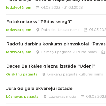
Iedzīvotājiem
01.03.2023 - 31.03.2023
Fotokonkurss “Pēdas sniegā”
Iedzīvotājiem
Ratnieku tautas nams
01.03.202
Radošu darbiņu konkurss pirmsskolai “Pavasa
Iedzīvotājiem
Feimaņu pagasta kultūras nams
Daces Baltkājes gleznu izstāde “Ūdeņi”
Griškānu pagasts
Griškānu pagasta kultūras nams
Jura Gaigala akvareļu izstāde
Lūznavas pagasts
Lūznavas muiža
06.03.2023