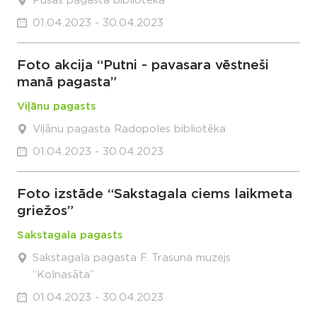
Pušas pagasta bibliotēka
01.04.2023 - 30.04.2023
Foto akcija “Putni - pavasara vēstneši
manā pagasta”
Viļānu pagasts
Viļānu pagasta Radopoles bibliotēka
01.04.2023 - 30.04.2023
Foto izstāde “Sakstagala ciems laikmeta
griežos”
Sakstagala pagasts
Sakstagala pagasta F. Trasuna muzejs
“Kolnasāta”
01.04.2023 - 30.04.2023