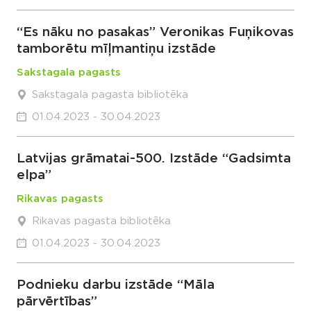
“Es nāku no pasakas” Veronikas Fuņikovas
tamborētu mīļmantiņu izstāde
Sakstagala pagasts
Sakstagala pagasta bibliotēka
01.04.2023 - 30.04.2023
Latvijas grāmatai-500. Izstāde “Gadsimta
elpa”
Rikavas pagasts
Rikavas pagasta bibliotēka
01.04.2023 - 30.04.2023
Podnieku darbu izstāde “Māla
pārvērtības”