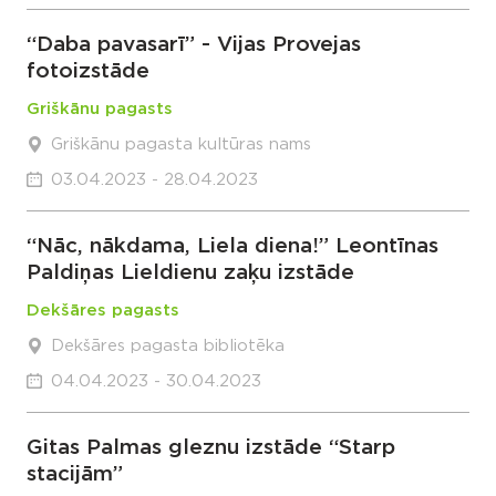
“Daba pavasarī” - Vijas Provejas
fotoizstāde
Griškānu pagasts
Griškānu pagasta kultūras nams
03.04.2023 - 28.04.2023
“Nāc, nākdama, Liela diena!” Leontīnas
Paldiņas Lieldienu zaķu izstāde
Dekšāres pagasts
Dekšāres pagasta bibliotēka
04.04.2023 - 30.04.2023
Gitas Palmas gleznu izstāde “Starp
stacijām”