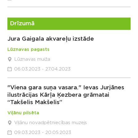
Drīzumā
Jura Gaigala akvareļu izstāde
Lūznavas pagasts
Lūznavas muiža
06.03.2023 - 27.04.2023
"Viena gara suņa vasara." Ievas Jurjānes
ilustrācijas Kārļa Ķezbera grāmatai
“Takšelis Makšelis”
Viļānu pilsēta
Viļānu novadpētniecības muzejs
09.03.2023 - 20.05.2023