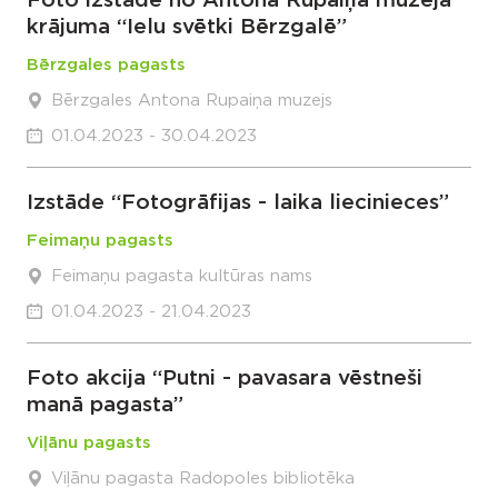
Foto izstāde no Antona Rupaiņa muzeja
krājuma “Ielu svētki Bērzgalē”
Bērzgales pagasts
Bērzgales Antona Rupaiņa muzejs
01.04.2023 - 30.04.2023
Izstāde “Fotogrāfijas - laika liecinieces”
Feimaņu pagasts
Feimaņu pagasta kultūras nams
01.04.2023 - 21.04.2023
Foto akcija “Putni - pavasara vēstneši
manā pagasta”
Viļānu pagasts
Viļānu pagasta Radopoles bibliotēka