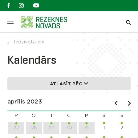
Iedzīvotājiem
Kalendārs
ATLASĪT PĒC
aprīlis 2023
P
O
T
C
P
S
S
1
2
27
28
29
30
31