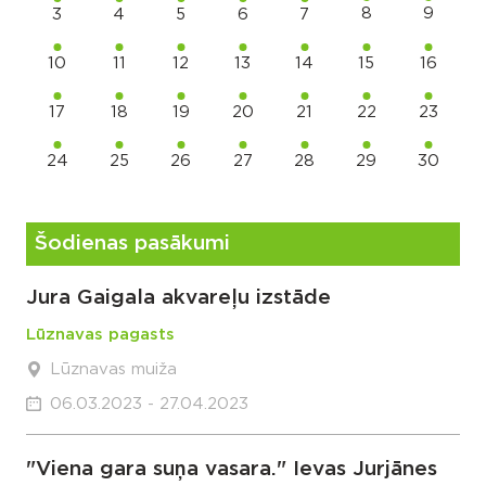
8
9
3
4
5
6
7
10
11
12
13
14
15
16
17
18
19
20
21
22
23
24
25
26
27
28
29
30
Šodienas pasākumi
Jura Gaigala akvareļu izstāde
Lūznavas pagasts
Lūznavas muiža
06.03.2023 - 27.04.2023
"Viena gara suņa vasara." Ievas Jurjānes