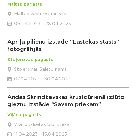
Maltas pagasts
Maltas vēstures muzejs
06.04.2023 - 28.04.2023
Aprīļa pilienu izstāde “Lāstekas stāsts”
fotogrāfijās
Stoļerovas pagasts
Stoļerovas Saietu nams
07.04.2023 - 30.04.2023
Andas Skrindževskas krustdūrienā izšūto
gleznu izstāde “Savam priekam”
Viļānu pagasts
Viļānu pilsētas bibliotēka
11.04.2023 - 15.04.2023