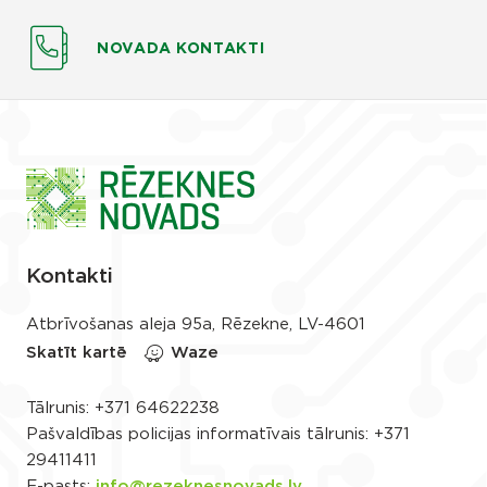
NOVADA KONTAKTI
Kontakti
Atbrīvošanas aleja 95a, Rēzekne, LV-4601
Skatīt kartē
Waze
Tālrunis:
+371 64622238
Pašvaldības policijas informatīvais tālrunis:
+371
29411411
E-pasts:
info@rezeknesnovads.lv