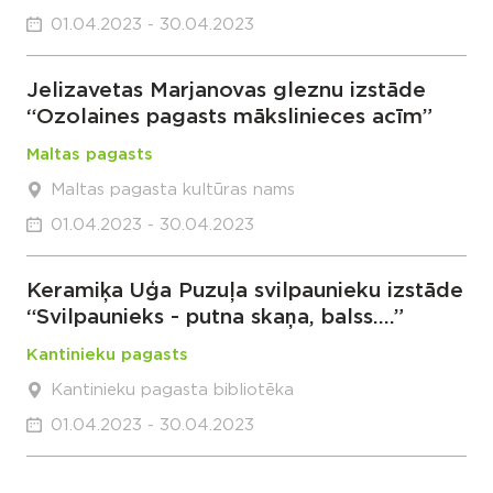
01.04.2023 - 30.04.2023
Jelizavetas Marjanovas gleznu izstāde
“Ozolaines pagasts mākslinieces acīm”
Maltas pagasts
Maltas pagasta kultūras nams
01.04.2023 - 30.04.2023
Keramiķa Uģa Puzuļa svilpaunieku izstāde
“Svilpaunieks - putna skaņa, balss….”
Kantinieku pagasts
Kantinieku pagasta bibliotēka
01.04.2023 - 30.04.2023