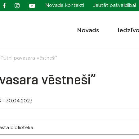
Novada kontakti
Jautāt pašvaldībai
Novads
Iedzīv
“Putni pavasara vēstneši”
avasara vēstneši”
3 - 30.04.2023
sta bibliotēka