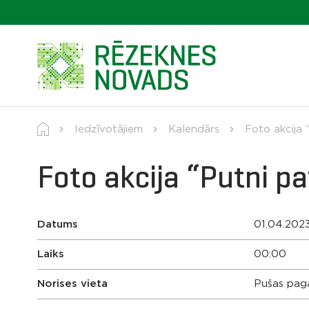
Iedzīvotājiem
Kalendārs
Foto akcija 
Foto akcija “Putni p
Datums
01.04.202
Laiks
00:00
Norises vieta
Pušas paga