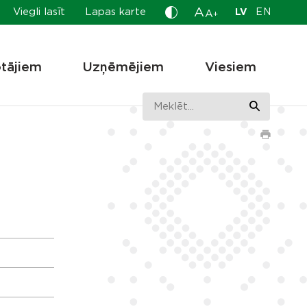
A
Viegli lasīt
Lapas karte
LV
EN
A
+
otājiem
Uzņēmējiem
Viesiem