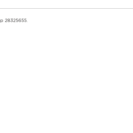
s
App 28325655.