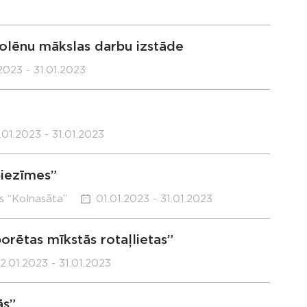
olēnu mākslas darbu izstāde
2023 - 31.01.2023
.01.2023 - 31.01.2023
piezīmes”
s “Kolnasāta”
01.01.2023 - 31.01.2023
rētas mīkstās rotaļlietas”
2.01.2023 - 31.01.2023
ās”