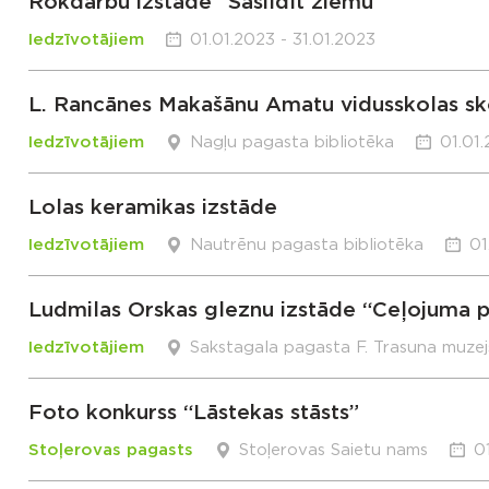
Rokdarbu izstāde “Sasildīt ziemu”
Iedzīvotājiem
01.01.2023 - 31.01.2023
L. Rancānes Makašānu Amatu vidusskolas sk
Iedzīvotājiem
Nagļu pagasta bibliotēka
01.01.
Lolas keramikas izstāde
Iedzīvotājiem
Nautrēnu pagasta bibliotēka
01
Ludmilas Orskas gleznu izstāde “Ceļojuma 
Iedzīvotājiem
Sakstagala pagasta F. Trasuna muzej
Foto konkurss “Lāstekas stāsts”
Stoļerovas pagasts
Stoļerovas Saietu nams
0