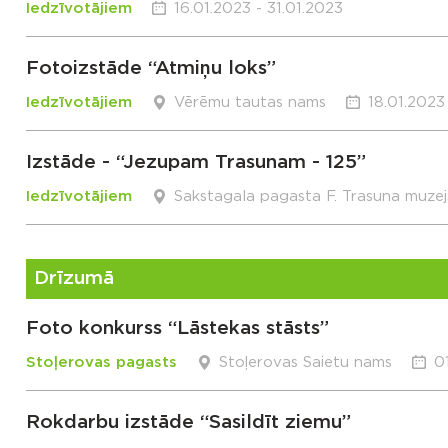
Iedzīvotājiem
16.01.2023 - 31.01.2023
Fotoizstāde “Atmiņu loks”
Iedzīvotājiem
Vērēmu tautas nams
18.01.2023
Izstāde - “Jezupam Trasunam - 125”
Iedzīvotājiem
Sakstagala pagasta F. Trasuna muzej
Drīzumā
Foto konkurss “Lāstekas stāsts”
Stoļerovas pagasts
Stoļerovas Saietu nams
0
Rokdarbu izstāde “Sasildīt ziemu”