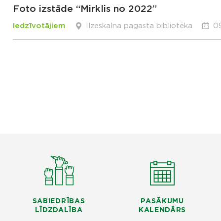
Foto izstāde “Mirklis no 2022”
Iedzīvotājiem
Ilzeskalna pagasta bibliotēka
09
SABIEDRĪBAS
PASĀKUMU
LĪDZDALĪBA
KALENDĀRS