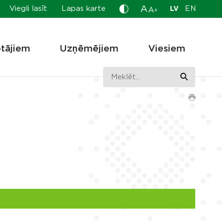
A
Viegli lasīt
Lapas karte
LV
EN
A
+
otājiem
Uzņēmējiem
Viesiem