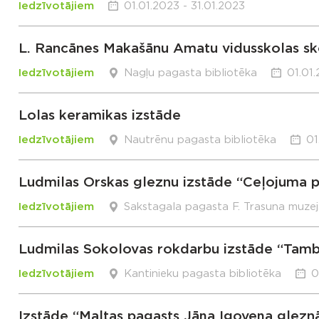
Iedzīvotājiem
01.01.2023 - 31.01.2023
L. Rancānes Makašānu Amatu vidusskolas sk
Iedzīvotājiem
Nagļu pagasta bibliotēka
01.01.
Lolas keramikas izstāde
Iedzīvotājiem
Nautrēnu pagasta bibliotēka
01
Ludmilas Orskas gleznu izstāde “Ceļojuma 
Iedzīvotājiem
Sakstagala pagasta F. Trasuna muzej
Ludmilas Sokolovas rokdarbu izstāde “Tambo
Iedzīvotājiem
Kantinieku pagasta bibliotēka
0
Izstāde “Maltas pagasts Jāņa Igoveņa glezn