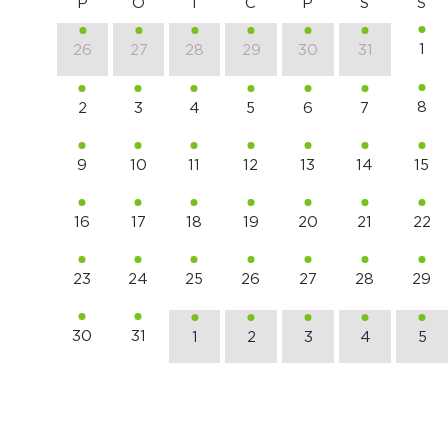
P
O
T
C
P
S
S
1
26
27
28
29
30
31
8
2
3
4
5
6
7
9
10
11
12
13
14
15
16
17
18
19
20
21
22
23
24
25
26
27
28
29
30
31
1
2
3
4
5