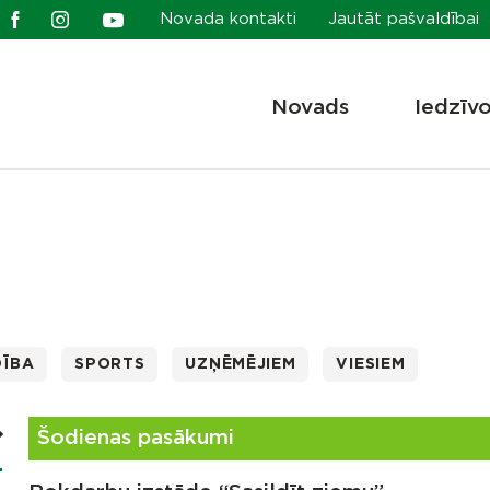
Novada kontakti
Jautāt pašvaldībai
Novads
Iedzīv
DĪBA
SPORTS
UZŅĒMĒJIEM
VIESIEM
Šodienas pasākumi