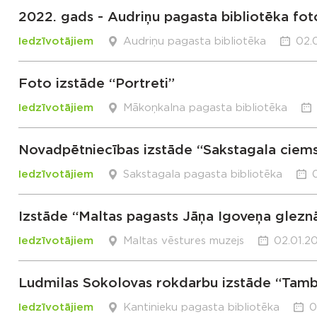
2022. gads - Audriņu pagasta bibliotēka fot
Iedzīvotājiem
Audriņu pagasta bibliotēka
02.
Foto izstāde “Portreti”
Iedzīvotājiem
Mākoņkalna pagasta bibliotēka
Novadpētniecības izstāde “Sakstagala ciems
Iedzīvotājiem
Sakstagala pagasta bibliotēka
Izstāde “Maltas pagasts Jāņa Igoveņa glezn
Iedzīvotājiem
Maltas vēstures muzejs
02.01.20
Ludmilas Sokolovas rokdarbu izstāde “Tambo
Iedzīvotājiem
Kantinieku pagasta bibliotēka
0