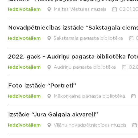
Iedzīvotājiem
Maltas vēstures muzejs
02.01.20
Novadpētniecības izstāde “Sakstagala ciems
Iedzīvotājiem
Sakstagala pagasta bibliotēka
2022. gads - Audriņu pagasta bibliotēka fot
Iedzīvotājiem
Audriņu pagasta bibliotēka
02.
Foto izstāde “Portreti”
Iedzīvotājiem
Mākoņkalna pagasta bibliotēka
Izstāde “Jura Gaigala akvareļi”
Iedzīvotājiem
Viļānu novadpētniecības muzejs