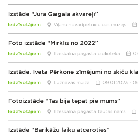
Izstāde “Jura Gaigala akvareļi”
Iedzīvotājiem
Viļānu novadpētniecības muzejs
Foto izstāde “Mirklis no 2022”
Iedzīvotājiem
Ilzeskalna pagasta bibliotēka
09
Izstāde. Iveta Pērkone zīmējumi no skiču k
Iedzīvotājiem
Lūznavas muiža
09.01.2023 - 0
Fotoizstāde “Tas bija tepat pie mums”
Iedzīvotājiem
Ilzeskalna pagasta tautas nams
Izstāde “Barikāžu laiku atceroties”