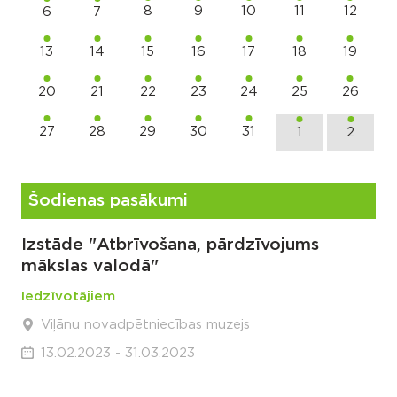
8
9
10
11
12
6
7
13
14
15
16
17
18
19
20
21
22
23
24
25
26
27
28
29
30
31
1
2
Šodienas pasākumi
Izstāde "Atbrīvošana, pārdzīvojums
mākslas valodā"
Iedzīvotājiem
Viļānu novadpētniecības muzejs
13.02.2023 - 31.03.2023