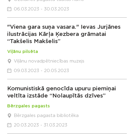
06.03.2023 - 30.03.2023
"Viena gara suņa vasara." Ievas Jurjānes
ilustrācijas Kārļa Ķezbera grāmatai
“Takšelis Makšelis”
Viļānu pilsēta
Viļānu novadpētniecības muzejs
09.03.2023 - 20.05.2023
Komunistiskā genocīda upuru piemiņai
veltīta izstāde “Nolaupītās dzīves”
Bērzgales pagasts
Bērzgales pagasta bibliotēka
20.03.2023 - 31.03.2023