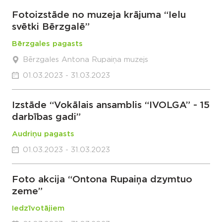
Fotoizstāde no muzeja krājuma “Ielu
svētki Bērzgalē”
Bērzgales pagasts
Bērzgales Antona Rupaiņa muzejs
01.03.2023 - 31.03.2023
Izstāde “Vokālais ansamblis “IVOLGA” - 15
darbības gadi”
Audriņu pagasts
01.03.2023 - 31.03.2023
Foto akcija “Ontona Rupaiņa dzymtuo
zeme”
Iedzīvotājiem