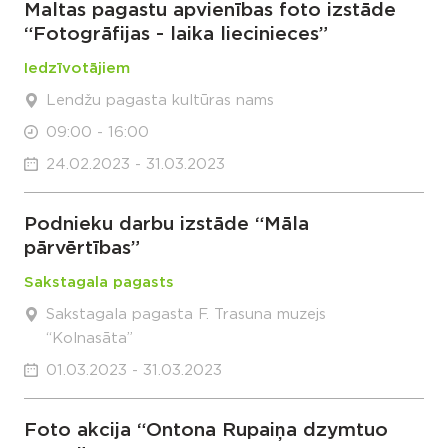
Maltas pagastu apvienības foto izstāde
“Fotogrāfijas - laika liecinieces”
Iedzīvotājiem
Lendžu pagasta kultūras nams
09:00 - 16:00
24.02.2023 - 31.03.2023
Podnieku darbu izstāde “Māla
pārvērtības”
Sakstagala pagasts
Sakstagala pagasta F. Trasuna muzejs
“Kolnasāta”
01.03.2023 - 31.03.2023
Foto akcija “Ontona Rupaiņa dzymtuo