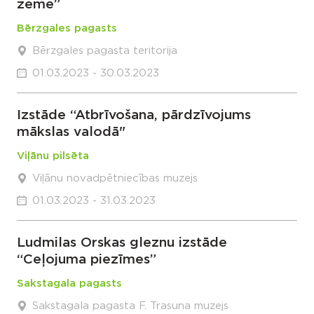
zeme”
Bērzgales pagasts
Bērzgales pagasta teritorija
01.03.2023 - 30.03.2023
Izstāde “Atbrīvošana, pārdzīvojums
mākslas valodā"
Viļānu pilsēta
Viļānu novadpētniecības muzejs
01.03.2023 - 31.03.2023
Ludmilas Orskas gleznu izstāde
“Ceļojuma piezīmes”
Sakstagala pagasts
Sakstagala pagasta F. Trasuna muzejs