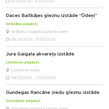
01.03.2023 - 31.03.2023
Daces Baltkājes gleznu izstāde “Ūdeņi”
Griškānu pagasts
Griškānu pagasta kultūras nams
06.03.2023 - 31.03.2023
Jura Gaigala akvareļu izstāde
Lūznavas pagasts
Lūznavas muiža
06.03.2023 - 27.04.2023
Gundegas Rancāne ziedu gleznu izstāde
Ozolaines pagasts
Ozolaines pagasta tautas nams