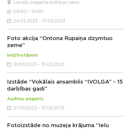
Lendžu pagasta kultūras nams
09:00 - 16:00
24.02.2023 - 31.03.2023
Foto akcija “Ontona Rupaiņa dzymtuo
zeme”
Iedzīvotājiem
01.03.2023 - 31.03.2023
Izstāde “Vokālais ansamblis “IVOLGA” - 15
darbības gadi”
Audriņu pagasts
01.03.2023 - 31.03.2023
Fotoizstāde no muzeja krājuma “Ielu