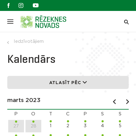
Iedzīvotājiem
Kalendārs
ATLASĪT PĒC
marts 2023
P
O
T
C
P
S
S
1
2
3
4
5
27
28