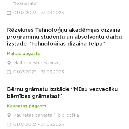
“Kolnasāta”
01.03.2023 - 31.03.2023
Rēzeknes Tehnoloģiju akadēmijas dizaina
programmu studentu un absolventu darbu
izstāde “Tehnoloģijas dizaina telpā”
Maltas pagasts
Maltas vēstures muzejs
01.03.2023 - 31.03.2023
Bērnu grāmatu izstāde “Mūsu vecvecāku
bērnības grāmatas!”
Kaunatas pagasts
Kaunatas pagasta 1. bibliotēka
01.03.2023 - 31.03.2023