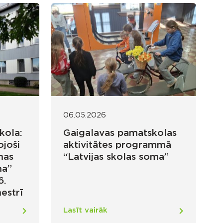
06.05.2026
kola:
Gaigalavas pamatskolas
ojoši
aktivitātes programmā
mas
“Latvijas skolas soma”
ma”
6.
estrī
Lasīt vairāk