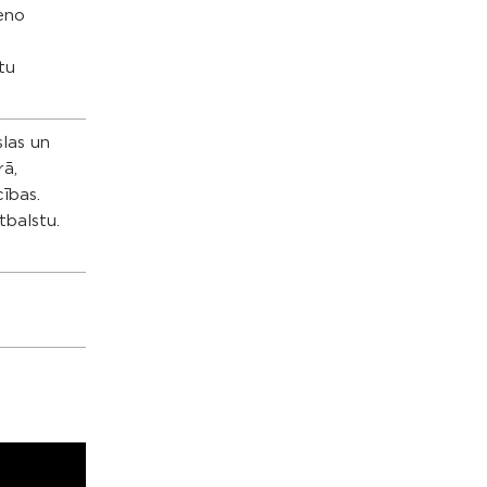
ieno
tu
slas un
rā,
cības.
tbalstu.