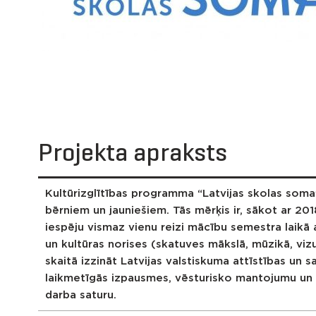
Projekta apraksts
Kultūrizglītības programma “Latvijas skolas soma
bērniem un jauniešiem. Tās mērķis ir, sākot ar 2
iespēju
vismaz vienu reizi mācību semestra laikā
a
un kultūras norises
(skatuves mākslā, mūzikā, vizuāl
skaitā izzināt Latvijas valstiskuma attīstības un s
laikmetīgās izpausmes, vēsturisko mantojumu un r
darba saturu.