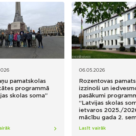
2026
06.05.2026
ņu pamatskolas
Rozentovas pamats
itātes programmā
izzinoši un iedvesm
ijas skolas soma”
pasākumi program
“Latvijas skolas so
ietvaros 2025./202
mācību gada 2. sem
airāk
Lasīt vairāk