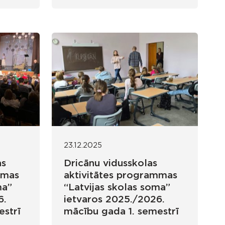
23.12.2025
as
Dricānu vidusskolas
mmas
aktivitātes programmas
ma”
“Latvijas skolas soma”
6.
ietvaros 2025./2026.
estrī
mācību gada 1. semestrī