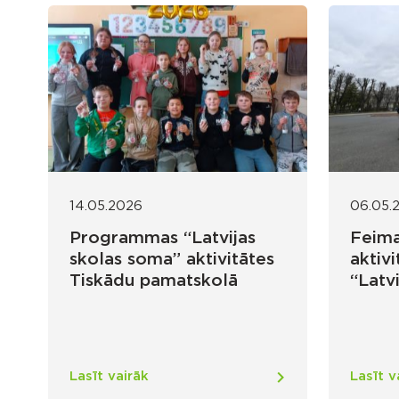
14.05.2026
06.05.
Programmas “Latvijas
Feima
skolas soma” aktivitātes
aktiv
Tiskādu pamatskolā
“Latv
Lasīt vairāk
Lasīt v