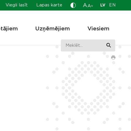
A
Viegli lasīt
Lapas karte
LV
EN
A
+
otājiem
Uzņēmējiem
Viesiem