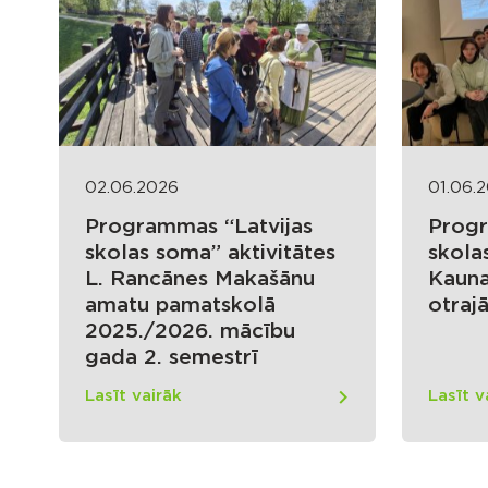
02.06.2026
01.06.
Programmas “Latvijas
Progr
skolas soma” aktivitātes
skola
L. Rancānes Makašānu
Kauna
amatu pamatskolā
otraj
2025./2026. mācību
gada 2. semestrī
Lasīt vairāk
Lasīt v