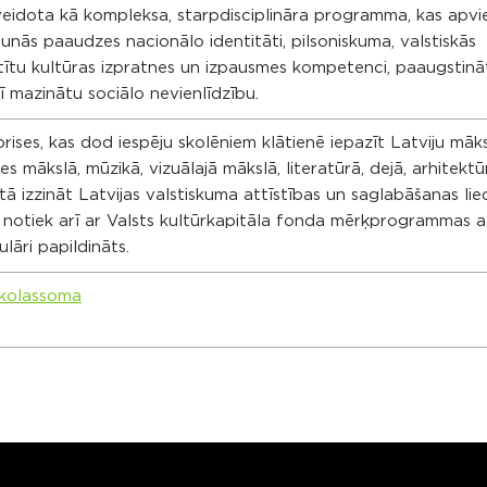
veidota kā kompleksa, starpdisciplināra programma, kas apv
 jaunās paaudzes nacionālo identitāti, pilsoniskuma, valstiskās
stītu kultūras izpratnes un izpausmes kompetenci, paaugstinā
arī mazinātu sociālo nevienlīdzību.
ises, kas dod iespēju skolēniem klātienē iepazīt Latviju māk
es mākslā, mūzikā, vizuālajā mākslā, literatūrā, dejā, arhitektū
aitā izzināt Latvijas valstiskuma attīstības un saglabāšanas lie
 notiek arī ar Valsts kultūrkapitāla fonda mērķprogrammas a
lāri papildināts.
skolassoma