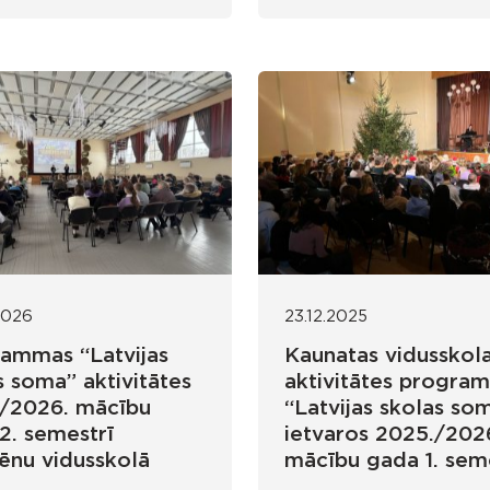
2026
23.12.2025
ammas “Latvijas
Kaunatas vidusskol
s soma” aktivitātes
aktivitātes progra
/2026. mācību
“Latvijas skolas so
2. semestrī
ietvaros 2025./202
ēnu vidusskolā
mācību gada 1. sem