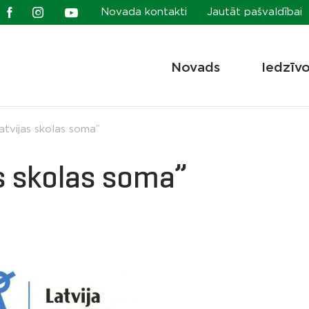
Novada kontakti
Jautāt pašvaldībai
Novads
Iedzīv
tvijas skolas soma”
s skolas soma”