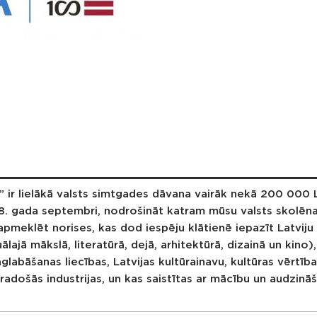
” ir lielākā valsts simtgades dāvana vairāk nekā 200 000 L
018. gada septembri, nodrošināt katram mūsu valsts skolē
pmeklēt norises, kas dod iespēju
klātienē iepazīt Latvij
ajā mākslā, literatūrā, dejā, arhitektūrā, dizainā un kino),
aglabāšanas liecības, Latvijas kultūrainavu, kultūras vērtīb
adošās industrijas, un kas saistītas ar mācību un audzinā