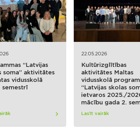
2026
22.05.2026
ammas “Latvijas
Kultūrizglītības
s soma” aktivitātes
aktivitātes Maltas
tas vidusskolā
vidusskolā progra
ā semestrī
“Latvijas skolas so
ietvaros 2025./202
mācību gada 2. sem
airāk
Lasīt vairāk