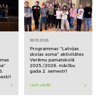
18.05.2026
Programmas “Latvijas
skolas soma” aktivitātes
mmas
Verēmu pamatskolā
ma”
2025./2026. mācību
6.
gada 2. semestrī
estrī
Lasīt vairāk