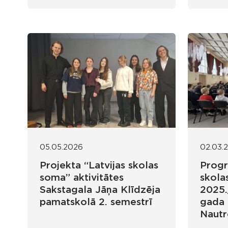
05.05.2026
02.03.
Projekta “Latvijas skolas
Progr
soma” aktivitātes
skola
Sakstagala Jāņa Klīdzēja
2025.
pamatskolā 2. semestrī
gada 
Nautr