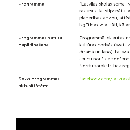
Programma:
“Latvijas skolas soma” 
resursus, lai stiprinātu
piederības apziņu, attī
izglītības kvalitāti, kā 
Programmas satura
Programmā iekļautas nor
papildināšana
kultūras norisēs (skatuv
dizainā un kino), tai sk
Jaunu norišu veidošana
Norišu saraksts tiek regu
Seko programmas
facebook.com/latvijas
aktualitātēm: