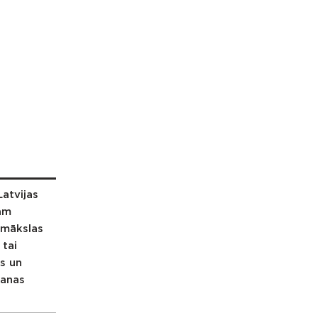
atvijas
nam
u mākslas
 tai
as un
šanas