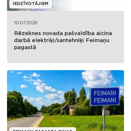
IEDZĪVOTĀJIEM
10.07.2026
Rēzeknes novada pašvaldība aicina
darbā elektriķi/santehniķi Feimaņu
pagastā