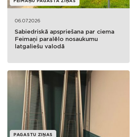
FEIMAŅU PAGASTA ZIŅAS
06.07.2026
Sabiedriskā apspriešana par ciema
Feimaņi paralēlo nosaukumu
latgaliešu valodā
PAGASTU ZIŅAS