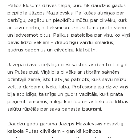
Palicis klusums dzīves telpā, kuru tik daudzus gadus
piepildīja Jāzeps Mazalevskis. Palikušas atmiņas par
darbīgu, bagātu un piepildītu mūžu, par cilvēku, kurš
ar savu darbu, attieksmi un sirds siltumu prata vienot
un iedvesmot citus. Palikusi pateicība par visu, ko viņš
devis līdzcilvēkiem – draudzīgu vārdu, smaidus,
gudrus padomus un cilvēcīgu klātbūtni.
Jāzepa dzīves ceļš bija cieši saistīts ar dzimto Latgali
un Pušas pusi. Viņš bija cilvēks ar stiprām saknēm
dzimtajā zemē, īsts Latvijas patriots, kurš savu mūžu
veltīja darbam cilvēku labā. Profesionālajā dzīvē viņš
bija atbildīgs, taisnīgs un gudrs vadītājs, kurš prata
pieņemt lēmumus, mīlēja kārtību un ar lielu atbildības
sajūtu rūpējās par sava pagasta izaugsmi.
Daudzu gadu garumā Jāzeps Mazalevskis nesavtīgi
kalpoja Pušas cilvēkiem – gan kā kolhoza