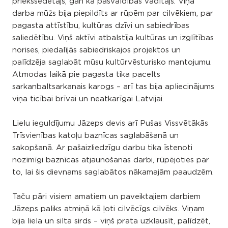
priekšsēdētājs, gan kā pašvaldības vadītājs. Viņa
darba mūžs bija piepildīts ar rūpēm par cilvēkiem, par
pagasta attīstību, kultūras dzīvi un sabiedrības
saliedētību. Viņš aktīvi atbalstīja kultūras un izglītības
norises, piedalījās sabiedriskajos projektos un
palīdzēja saglabāt mūsu kultūrvēsturisko mantojumu.
Atmodas laikā pie pagasta tika pacelts
sarkanbaltsarkanais karogs – arī tas bija apliecinājums
viņa ticībai brīvai un neatkarīgai Latvijai.
Lielu ieguldījumu Jāzeps devis arī Pušas Vissvētākās
Trīsvienības katoļu baznīcas saglabāšanā un
sakopšanā. Ar pašaizliedzīgu darbu tika īstenoti
nozīmīgi baznīcas atjaunošanas darbi, rūpējoties par
to, lai šis dievnams saglabātos nākamajām paaudzēm.
Taču pāri visiem amatiem un paveiktajiem darbiem
Jāzeps paliks atmiņā kā ļoti cilvēcīgs cilvēks. Viņam
bija liela un silta sirds – viņš prata uzklausīt, palīdzēt,