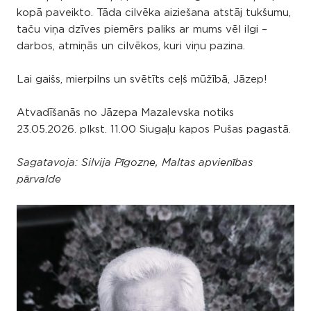
kopā paveikto. Tāda cilvēka aiziešana atstāj tukšumu,
taču viņa dzīves piemērs paliks ar mums vēl ilgi –
darbos, atmiņās un cilvēkos, kuri viņu pazina.
Lai gaišs, mierpilns un svētīts ceļš mūžībā, Jāzep!
Atvadīšanās no Jāzepa Mazalevska notiks
23.05.2026. plkst. 11.00 Siugaļu kapos Pušas pagastā.
Sagatavoja:
Silvija Pīgozne,
Maltas apvienības
pārvalde