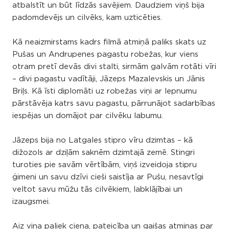
atbalstīt un būt līdzās savējiem. Daudziem viņš bija
padomdevējs un cilvēks, kam uzticēties.
Kā neaizmirstams kadrs filmā atmiņā paliks skats uz
Pušas un Andrupenes pagastu robežas, kur viens
otram pretī devās divi stalti, sirmām galvām rotāti vīri
– divi pagastu vadītāji, Jāzeps Mazalevskis un Jānis
Briļs. Kā īsti diplomāti uz robežas viņi ar lepnumu
pārstāvēja katrs savu pagastu, pārrunājot sadarbības
iespējas un domājot par cilvēku labumu.
Jāzeps bija no Latgales stipro vīru dzimtas – kā
dižozols ar dziļām saknēm dzimtajā zemē. Stingri
turoties pie savām vērtībām, viņš izveidoja stipru
ģimeni un savu dzīvi cieši saistīja ar Pušu, nesavtīgi
veltot savu mūžu tās cilvēkiem, labklājībai un
izaugsmei.
Aiz viņa paliek cieņa, pateicība un gaišas atmiņas par