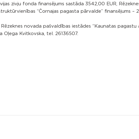
vijas zivju fonda finansējums sastāda 3542,00 EUR, Rēzekn
struktūrvienības “Čornajas pagasta pārvalde” finansējums –
ie Rēzeknes novada pašvaldības iestādes “Kaunatas pagastu 
a Oļega Kvitkovska, tel. 26136507.