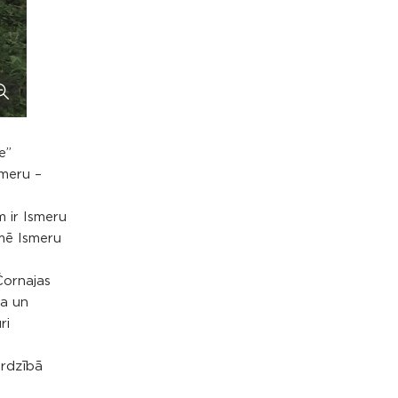
e”
smeru –
m ir Ismeru
kmē Ismeru
Čornajas
ma un
ri
ardzībā