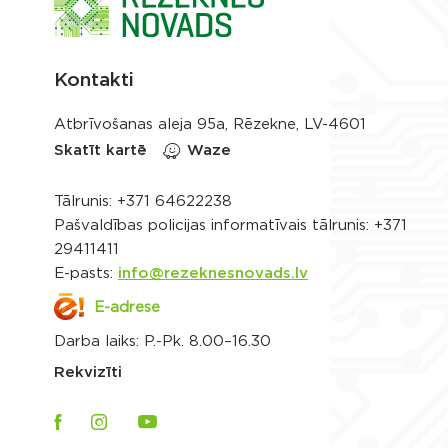
Kontakti
Atbrīvošanas aleja 95a, Rēzekne, LV-4601
Skatīt kartē
Waze
Tālrunis:
+371 64622238
Pašvaldības policijas informatīvais tālrunis:
+371
29411411
E-pasts:
info@rezeknesnovads.lv
E-adrese
Darba laiks: P.-Pk. 8.00–16.30
Rekvizīti