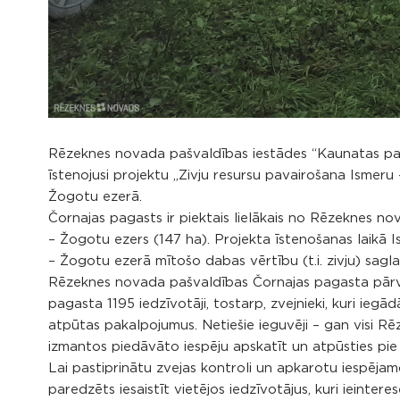
Rēzeknes novada pašvaldības iestādes “Kaunatas pag
īstenojusi projektu „Zivju resursu pavairošana Ismeru 
Žogotu ezerā.
Čornajas pagasts ir piektais lielākais no Rēzeknes no
– Žogotu ezers (147 ha). Projekta īstenošanas laikā 
– Žogotu ezerā mītošo dabas vērtību (t.i. zivju) sag
Rēzeknes novada pašvaldības Čornajas pagasta pārvald
pagasta 1195 iedzīvotāji, tostarp, zvejnieki, kuri iegād
atpūtas pakalpojumus. Netiešie ieguvēji – gan visi Rēz
izmantos piedāvāto iespēju apskatīt un atpūsties pie
Lai pastiprinātu zvejas kontroli un apkarotu iespēja
paredzēts iesaistīt vietējos iedzīvotājus, kuri ieinter