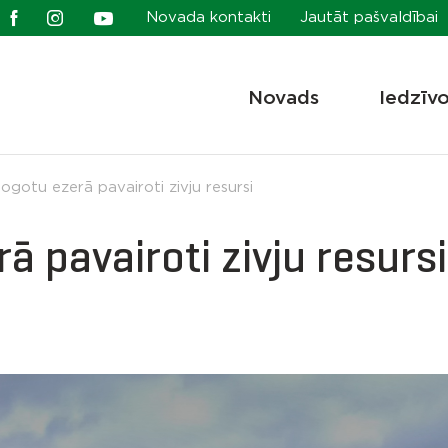
Novada kontakti
Jautāt pašvaldībai
Novads
Iedzīv
ogotu ezerā pavairoti zivju resursi
 pavairoti zivju resursi