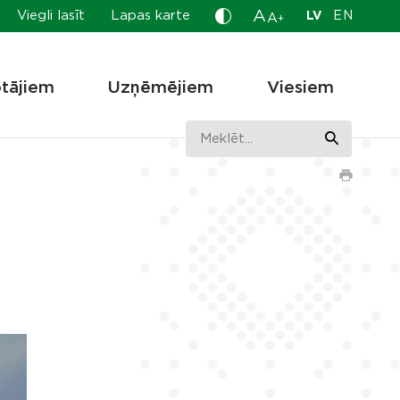
A
Viegli lasīt
Lapas karte
LV
EN
A
+
otājiem
Uzņēmējiem
Viesiem