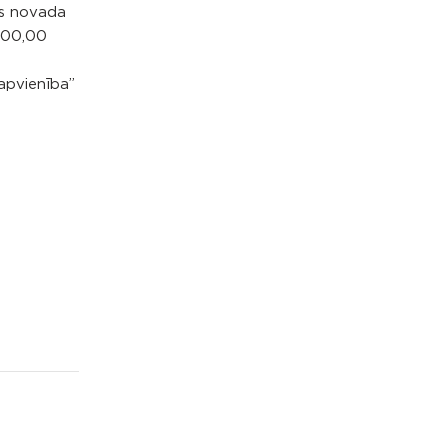
es novada
 200,00
apvienība”