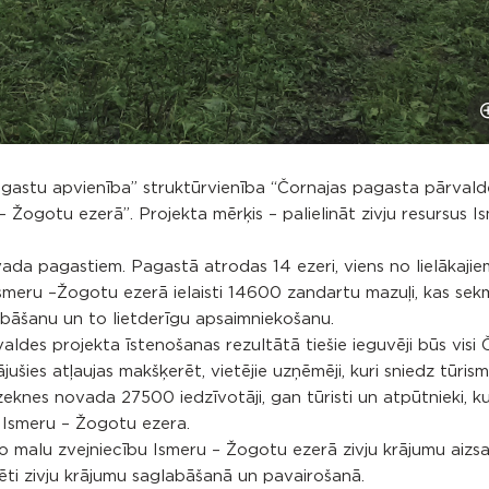
astu apvienība” struktūrvienība “Čornajas pagasta pārvald
– Žogotu ezerā”. Projekta mērķis – palielināt zivju resursus I
vada pagastiem. Pagastā atrodas 14 ezeri, viens no lielākajie
Ismeru –Žogotu ezerā ielaisti 14600 zandartu mazuļi, kas se
labāšanu un to lietderīgu apsaimniekošanu.
es projekta īstenošanas rezultātā tiešie ieguvēji būs visi 
ājušies atļaujas makšķerēt, vietējie uzņēmēji, kuri sniedz tūris
eknes novada 27500 iedzīvotāji, gan tūristi un atpūtnieki, ku
 Ismeru – Žogotu ezera.
mo malu zvejniecību Ismeru – Žogotu ezerā zivju krājumu aizs
esēti zivju krājumu saglabāšanā un pavairošanā.