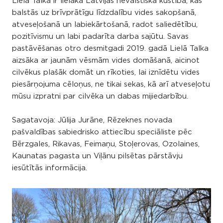
Lielā Talka ir lielākā Latvijas nevalstiskā kustība, kas
balstās uz brīvprātīgu līdzdalību vides sakopšanā,
atveseļošanā un labiekārtošanā, radot saliedētību,
pozitīvismu un labi padarīta darba sajūtu. Savas
pastāvēšanas otro desmitgadi 2019. gadā Lielā Talka
aizsāka ar jaunām vēsmām vides domāšanā, aicinot
cilvēkus plašāk domāt un rīkoties, lai iznīdētu vides
piesārņojuma cēloņus, ne tikai sekas, kā arī atveseļotu
mūsu izpratni par cilvēka un dabas mijiedarbību.
Sagatavoja: Jūlija Jurāne, Rēzeknes novada
pašvaldības sabiedrisko attiecību speciāliste pēc
Bērzgales, Rikavas, Feimaņu, Stoļerovas, Ozolaines,
Kaunatas pagasta un Viļānu pilsētas pārstāvju
iesūtītās informācija.