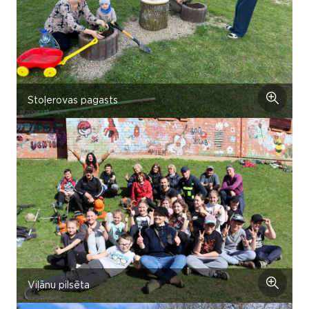
Stoļerovas pagasts
Viļānu pilsēta