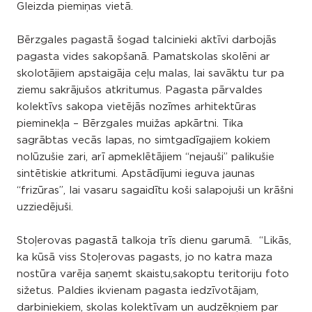
Gleizda piemiņas vietā.
Bērzgales pagastā šogad talcinieki aktīvi darbojās
pagasta vides sakopšanā. Pamatskolas skolēni ar
skolotājiem apstaigāja ceļu malas, lai savāktu tur pa
ziemu sakrājušos atkritumus. Pagasta pārvaldes
kolektīvs sakopa vietējās nozīmes arhitektūras
pieminekļa – Bērzgales muižas apkārtni. Tika
sagrābtas vecās lapas, no simtgadīgajiem kokiem
nolūzušie zari, arī apmeklētājiem “nejauši” palikušie
sintētiskie atkritumi. Apstādījumi ieguva jaunas
“frizūras”, lai vasaru sagaidītu koši salapojuši un krāšni
uzziedējuši.
Stoļerovas pagastā talkoja trīs dienu garumā. “Likās,
ka kūsā viss Stoļerovas pagasts, jo no katra maza
nostūra varēja saņemt skaistu,sakoptu teritoriju foto
sižetus. Paldies ikvienam pagasta iedzīvotājam,
darbiniekiem, skolas kolektīvam un audzēkņiem par