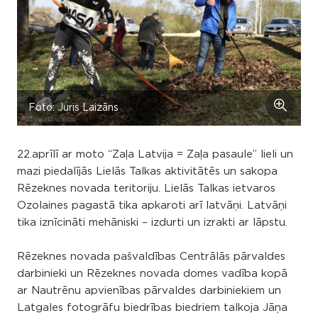
Foto: Juris Laizāns
22.aprīlī ar moto “Zaļa Latvija = Zaļa pasaule” lieli un
mazi piedalījās Lielās Talkas aktivitātēs un sakopa
Rēzeknes novada teritoriju. Lielās Talkas ietvaros
Ozolaines pagastā tika apkaroti arī latvāņi. Latvāņi
tika iznīcināti mehāniski – izdurti un izrakti ar lāpstu.
Rēzeknes novada pašvaldības Centrālās pārvaldes
darbinieki un Rēzeknes novada domes vadība kopā
ar Nautrēnu apvienības pārvaldes darbiniekiem un
Latgales fotogrāfu biedrības biedriem talkoja Jāņa