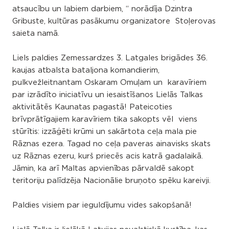
atsaucību un labiem darbiem, “ norādīja Dzintra
Gribuste, kultūras pasākumu organizatore Stoļerovas
saieta namā.
Liels paldies Zemessardzes 3. Latgales brigādes 36.
kaujas atbalsta bataljona komandierim,
pulkvežleitnantam Oskaram Omuļam un karavīriem
par izrādīto iniciatīvu un iesaistīšanos Lielās Talkas
aktivitātēs Kaunatas pagastā! Pateicoties
brīvprātīgajiem karavīriem tika sakopts vēl viens
stūrītis: izzāģēti krūmi un sakārtota ceļa mala pie
Rāznas ezera. Tagad no ceļa paveras ainavisks skats
uz Rāznas ezeru, kurš priecēs acis katrā gadalaikā.
Jāmin, ka arī Maltas apvienības pārvaldē sakopt
teritoriju palīdzēja Nacionālie bruņoto spēku kareivji.
Paldies visiem par ieguldījumu vides sakopšanā!