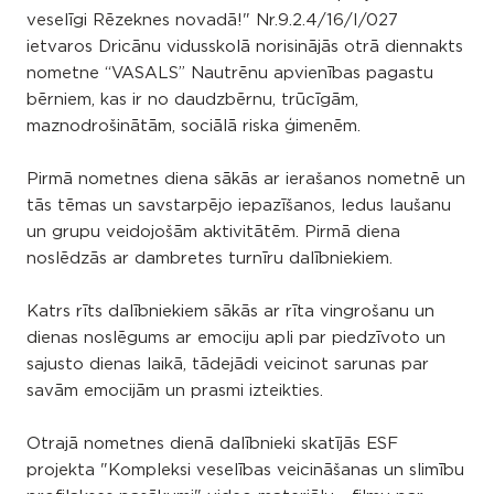
veselīgi Rēzeknes novadā!" Nr.9.2.4/16/I/027
ietvaros Dricānu vidusskolā norisinājās otrā diennakts
nometne “VASALS” Nautrēnu apvienības pagastu
bērniem, kas ir no daudzbērnu, trūcīgām,
maznodrošinātām, sociālā riska ģimenēm.
Pirmā nometnes diena sākās ar ierašanos nometnē un
tās tēmas un savstarpējo iepazīšanos, ledus laušanu
un grupu veidojošām aktivitātēm. Pirmā diena
noslēdzās ar dambretes turnīru dalībniekiem.
Katrs rīts dalībniekiem sākās ar rīta vingrošanu un
dienas noslēgums ar emociju apli par piedzīvoto un
sajusto dienas laikā, tādejādi veicinot sarunas par
savām emocijām un prasmi izteikties.
Otrajā nometnes dienā dalībnieki skatījās ESF
projekta "Kompleksi veselības veicināšanas un slimību