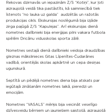
Rekovas dzirnavās un iepazinām Z/S “Kotiņi”, kur ļoti
aizraujošā veidā tika pastāstīts, kā saimniecībā tiek
īstenots “no lauka uz galda” audzētās un ražotās
produkcijas cikls. Ekskursijas noslēgumā bija izjāde
zirga pajūgā Z/S “Kapulejas”. Arī ekskursijas dienā
nometnes dalībnieki bija enerģijas pilni vakara futbola
spēlēm Dricānu vidusskolas sporta zālē.
Nometnes sestajā dienā dalībnieki veidoja draudzības
gleznas mākslinieces Gitas Līpenītes-Čudarānes
vadībā, orientējās skolas apkārtnē un cepa desiņas
ugunskurā.
Septītā un pēdējā nometnes diena bija atskats par
iegūtajā zināšanām nometnes laikā, pieredzi un
emocijām.
Nometnes “VASALS” mērķis bija veicināt veselīgo
dzīvesveidu bērniem un jauniešiem saistošā, aizraujošā