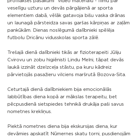
profilakses pasākumi" video materiālu - filmu par
veselīgu uzturu un devās pārgājienā ar sporta
elementiem dabā, vēlāk gatavoja bišu vaska drānas
un launagā pārsteidza savas garšas kārpiņas ar zaļām
pankūkām. Dienas noslēgumā dalībnieki spēlēja
futbolu Dricānu vidusskolas sporta zālē.
Trešajā dienā dalībnieki tikās ar fizioterapeiti Jūliju
Cvirovu un zobu higiēnisti Lindu Melni, tāpat devās
laukā izzināt dzelzceļa stāstu, pa kuru kādreiz
pārvietojās pasažieru vilciens maršrutā Bozova-Sita.
Ceturtajā dienā dalībniekiem bija emocionālās
labbūtības diena kopā ar mākslas terapeitu, bet
pēcpusdienā sietspiedes tehnikā drukāja paši savus
nometnes krekliņus.
Piektā nometnes diena bija ekskursijas diena, kur
devāmies apskatīt Nūmernes skatu torni, pusdienojām