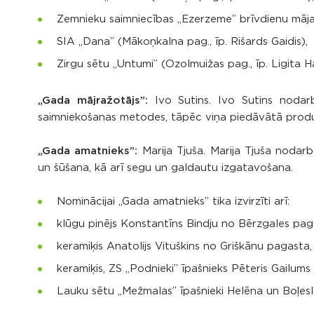
Zemnieku saimniecības „Ezerzeme” brīvdienu māja 
SIA „Dana” (Mākoņkalna pag., īp. Rišards Gaidis),
Zirgu sētu „Untumi” (Ozolmuižas pag., īp. Ligita H
„Gada mājražotājs”:
Ivo Sutins. Ivo Sutins nodarb
saimniekošanas metodes, tāpēc viņa piedāvātā produkc
„Gada amatnieks”:
Marija Tjuša. Marija Tjuša nodar
un šūšana, kā arī segu un galdautu izgatavošana.
Nominācijai „Gada amatnieks” tika izvirzīti arī:
klūgu pinējs Konstantīns Bindju no Bērzgales pag
keramiķis Anatolijs Vituškins no Griškānu pagasta,
keramiķis, ZS „Podnieki” īpašnieks Pēteris Gailums
Lauku sētu „Mežmalas” īpašnieki Helēna un Boļe