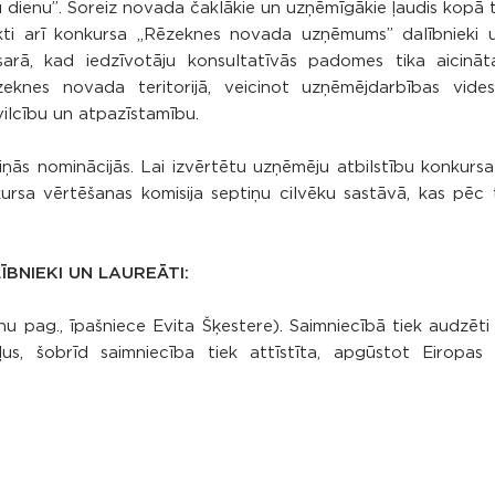
ienu”. Šoreiz novada čaklākie un uzņēmīgākie ļaudis kopā ti
kti arī konkursa „Rēzeknes novada uzņēmums” dalībnieki un
arā, kad iedzīvotāju konsultatīvās padomes tika aicināta
eknes novada teritorijā, veicinot uzņēmējdarbības vides 
vilcību un atpazīstamību.
ās nominācijās. Lai izvērtētu uzņēmēju atbilstību konkursa k
rsa vērtēšanas komisija septiņu cilvēku sastāvā, kas pēc 
NIEKI UN LAUREĀTI:
 pag., īpašniece Evita Šķestere). Saimniecībā tiek audzēti ķ
us, šobrīd saimniecība tiek attīstīta, apgūstot Eiropas 