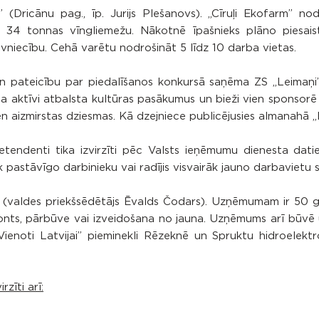
 (Dricānu pag., īp. Jurijs Plešanovs). „Cīruļi Ekofarm” no
 34 tonnas vīngliemežu. Nākotnē īpašnieks plāno piesaist
niecību. Cehā varētu nodrošināt 5 līdz 10 darba vietas.
 un pateicību par piedalīšanos konkursā saņēma ZS „Leimaņi
ktīvi atbalsta kultūras pasākumus un bieži vien sponsorē t
en aizmirstas dziesmas. Kā dzejniece publicējusies almanahā 
tendenti tika izvirzīti pēc Valsts ieņēmumu dienesta dati
pastāvīgo darbinieku vai radījis visvairāk jauno darbavietu s
lti” (valdes priekšsēdētājs Ēvalds Čodars). Uzņēmumam ir 50
nts, pārbūve vai izveidošana no jauna. Uzņēmums arī būvē
Vienoti Latvijai” pieminekli Rēzeknē un Spruktu hidroelektr
zīti arī: