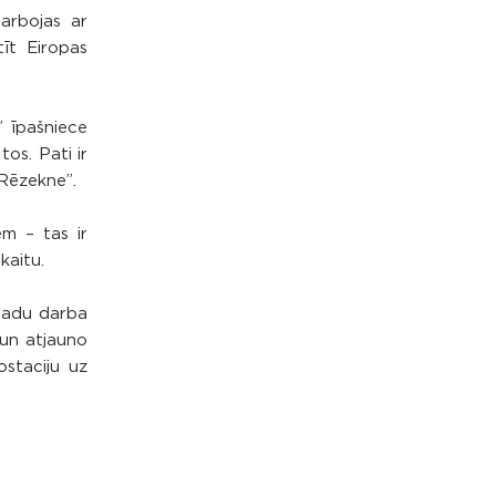
darbojas ar
īt Eiropas
” īpašniece
os. Pati ir
„Rēzekne”.
em – tas ir
kaitu.
 gadu darba
 un atjauno
ostaciju uz