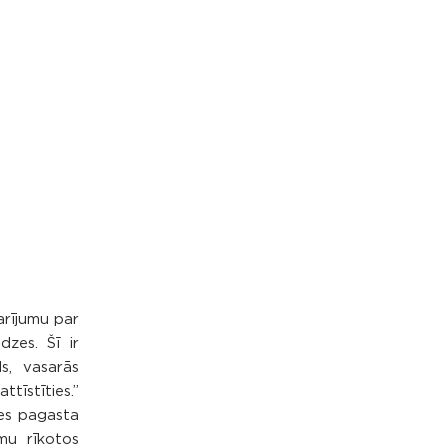
arījumu par
zes. Šī ir
s, vasarās
tīstīties.”
ies pagasta
mu rīkotos