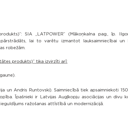
produkts)”: SIA „LATPOWER” (Mākoņkalna pag., īp. Ilgoni
pārstrādāts, lai to varētu izmantot lauksaimniecībai un k
jas robežām.
es produkts)” tika izvirzīti arī:
Igaune).
ja un Andris Runtovski). Saimniecībā tiek apsaimniekoti 15
ība. Īpašnieki ir Latvijas Augļkopju asociācijas un divu 
iels ieguldījums ražošanas attīstībā un modernizācijā.