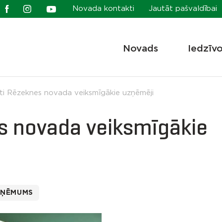
Novada kontakti
Jautāt pašvaldībai
Novads
Iedzīv
ti Rēzeknes novada veiksmīgākie uzņēmēji
s novada veiksmīgākie
ZŅĒMUMS