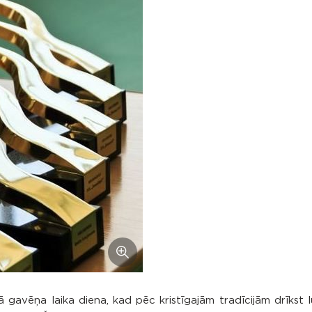
 gavēņa laika diena, kad pēc kristīgajām tradīcijām drīkst l