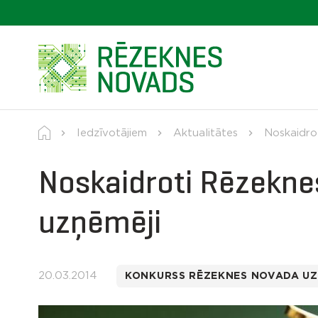
Iedzīvotājiem
Aktualitātes
Noskaidro
Noskaidroti Rēzekne
uzņēmēji
20.03.2014
KONKURSS RĒZEKNES NOVADA U