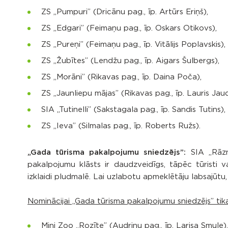
ZS „Pumpuri” (Dricānu pag., īp. Artūrs Eriņš),
ZS „Edgari” (Feimaņu pag., īp. Oskars Otikovs),
ZS „Pureņi” (Feimaņu pag., īp. Vitālijs Poplavskis),
ZS „Žubītes” (Lendžu pag., īp. Aigars Šulbergs),
ZS „Morāni” (Rikavas pag., īp. Daina Poča),
ZS „Jaunliepu mājas” (Rikavas pag., īp. Lauris Jau
SIA „Tutinelli” (Sakstagala pag., īp. Sandis Tutins),
ZS „Ieva” (Silmalas pag., īp. Roberts Ružs).
„Gada tūrisma pakalpojumu sniedzējs”:
SIA „Rāzna
pakalpojumu klāsts ir daudzveidīgs, tāpēc tūristi 
izklaidi pludmalē. Lai uzlabotu apmeklētāju labsajūtu,
Nominācijai „Gada tūrisma pakalpojumu sniedzējs” tika i
Mini Zoo „Rozīte” (Audriņu pag., īp. Larisa Smule),