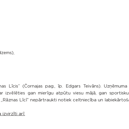
dzems),
s Līcis” (Čornajas pag., īp. Edgars Teivāns). Uzņēmuma
var izvēlēties gan mierīgu atpūtu viesu mājā, gan sportisk
 „Rāznas Līcī” nepārtraukti notiek celtniecība un labiekārtoš
zvirzīti arī: