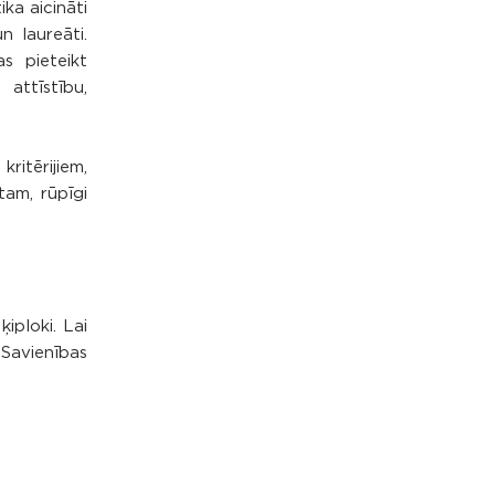
ka aicināti
 laureāti.
s pieteikt
attīstību,
ritērijiem,
tam, rūpīgi
iploki. Lai
Savienības