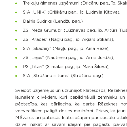
Treikuļu ģimenes uzņēmumi (Dricānu pag., īp. Skaid
SIA „UNIK” (Griškānu pag., īp. Ludmila Kitova),
Dainis Gudriks (Lendžu pag.),
ZS „Meža Grumuži” (Lūznavas pag., īp. Artūrs Tjuš
ZS „Krāces” (Nagļu pag., īp. Aigars Stikāns),
SIA „Skadeņi” (Nagļu pag., īp. Aina Rēze),
ZS „Lejas” (Nautrēnu pag., īp. Arnis Jurdžs),
PS „Tītari” (Silmalas pag., īp. Māra Šilova),
SIA „Strūžānu siltums” (Strūžānu pag.).
Sveicot uzņēmējus un uzrunājot klātesošos, Rēzekne
jaunajiem cilvēkiem, kuri papildinājuši zemnieku 
pēctecība, kas pārliecina, ka darbs Rēzeknes no
vecvecākiem palīgā dosies mazbērni. Prieks, ka jaunie
M.Švarcs arī pateicās klātesošajiem par sociālo atbi
dzīvē, nākat ar savām idejām pie pagastu pārval