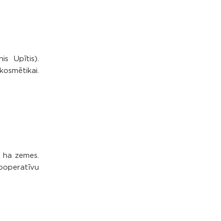
s Upītis).
osmētikai.
0 ha zemes.
kooperatīvu