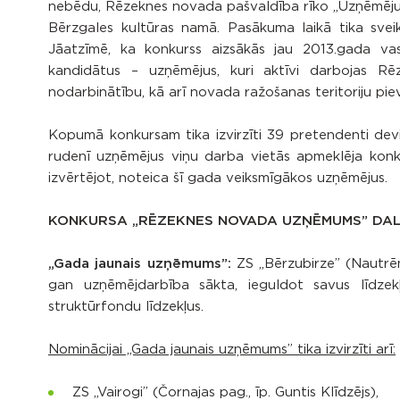
nebēdu, Rēzeknes novada pašvaldība rīko „Uzņēmēju d
Bērzgales kultūras namā. Pasākuma laikā tika svei
Jāatzīmē, ka konkurss aizsākās jau 2013.gada vas
kandidātus – uzņēmējus, kuri aktīvi darbojas Rēz
nodarbinātību, kā arī novada ražošanas teritoriju pie
Kopumā konkursam tika izvirzīti 39 pretendenti deviņ
rudenī uzņēmējus viņu darba vietās apmeklēja konku
izvērtējot, noteica šī gada veiksmīgākos uzņēmējus.
KONKURSA „RĒZEKNES NOVADA UZŅĒMUMS” DALĪB
„Gada jaunais uzņēmums”:
ZS „Bērzubirze” (Nautrēnu
gan uzņēmējdarbība sākta, ieguldot savus līdzekļ
struktūrfondu līdzekļus.
Nominācijai „Gada jaunais uzņēmums” tika izvirzīti arī:
ZS „Vairogi” (Čornajas pag., īp. Guntis Klīdzējs),