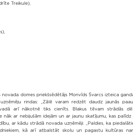
rīte Treikule),
s),
s novada domes priekšsēdētājs Monvīds Švarcs izteica gand
un uzņēmēju rindas: „Zālē varam redzēt daudz jaunās paaud
vadā arī nākotnē tiks cienīts. Blakus tēvam strādās dēl
 nāk ar nebijušām idejām un ar jaunu skatījumu, kas palīdz at
ldību, ar kādu strādā novada uzņēmēji: „Paldies, ka piedalāt
dniekiem, kā arī atbalstāt skolu un pagastu kultūras na