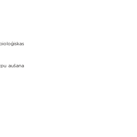
ioloģiskas
ērpu aušana