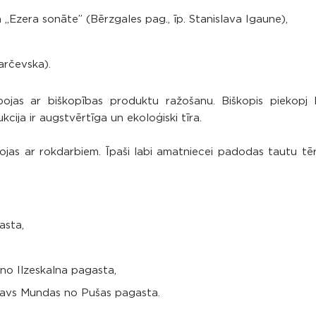
„Ezera sonāte” (Bērzgales pag., īp. Stanislava Igaune),
arčevska).
ojas ar biškopības produktu ražošanu. Biškopis piekopj b
ija ir augstvērtīga un ekoloģiski tīra.
bojas ar rokdarbiem. Īpaši labi amatniecei padodas tautu t
asta,
 no Ilzeskalna pagasta,
slavs Mundas no Pušas pagasta.