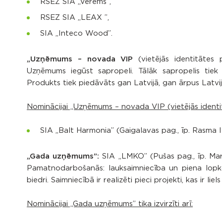
RSEZ SIA „Verems”,
RSEZ SIA „LEAX ”,
SIA „Inteco Wood”.
„Uzņēmums – novada VIP
(vietējās identitātes 
Uzņēmums iegūst sapropeli. Tālāk sapropelis tiek 
Produkts tiek piedāvāts gan Latvijā, gan ārpus Latvi
Nominācijai „Uzņēmums – novada VIP (vietējās identitāt
SIA „Balt Harmonia” (Gaigalavas pag., īp. Rasma 
„Gada uzņēmums”:
SIA „LMKO” (Pušas pag., īp. Mari
Pamatnodarbošanās: lauksaimniecība un piena lopkop
biedri. Saimniecībā ir realizēti pieci projekti, kas ir l
Nominācijai „Gada uzņēmums” tika izvirzīti arī: