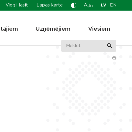
A
Viegli lasīt
Lapas karte
LV
EN
A
+
otājiem
Uzņēmējiem
Viesiem