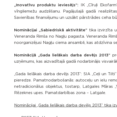
„Inovatīvu produktu ieviesējs”:
IK „Cīruļi Ekofarm”
vīngliemežu audzēšanu. Pagājušajā gadā realizētas
Savienības finansējumu un uzsākt pārstrādes ceha būv
Nominācijai „Sabiedriskā aktivitāte”
tika izvirzīta
Veneranda Rimša no Nagļu pagasta. Veneranda Rimša a
noorganizējusi Nagļu ciema ansambli, kas atdzīvina s
Nominācijā „Gada lielākais darba devējs 2013”
pre
uzņēmums, kas aizvadītajā gadā nodarbinājis visvairāk 
„Gada lielākais darba devējs 2013”: SIA „Ceļi un Ti
pieredze. Pamatnodarbošanās: autoceļu un ielu remo
netradicionālus objektus, tostarp, Latgales Māras „
Rēzeknes upes. Pamatdarbības zona – Latgale.
Nominācijai „Gada lielākais darba devējs 2013” tika izvir