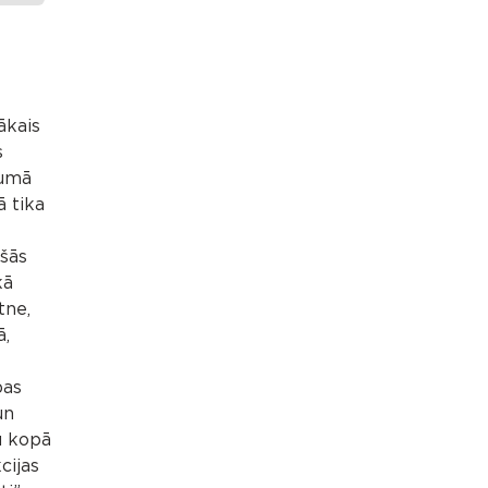
ākais
s
kumā
 tika
šās
kā
tne,
ā,
bas
un
u kopā
cijas