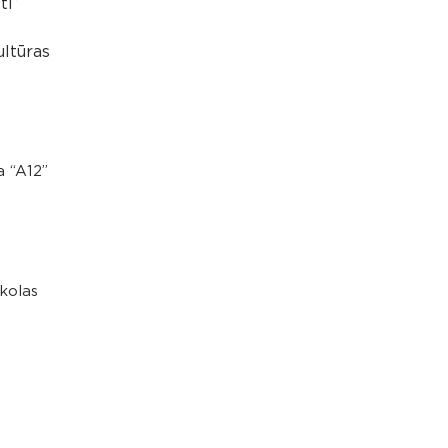
ti”
ultūras
a “A12”
kolas