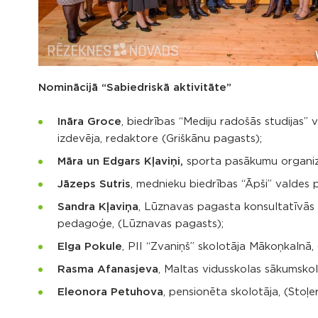
Nominācijā “Sabiedriskā aktivitāte”
Ināra Groce
, biedrības “Mediju radošās studijas” 
izdevēja, redaktore (Griškānu pagasts);
Māra un Edgars Kļaviņi,
sporta pasākumu organiza
Jāzeps Sutris
, mednieku biedrības “Āpši” valdes 
Sandra Kļaviņa
, Lūznavas pagasta konsultatīvās
pedagoģe, (Lūznavas pagasts);
Elga Pokule
, PII “Zvaniņš” skolotāja Mākoņkalnā
Rasma Afanasjeva
, Maltas vidusskolas sākumskol
Eleonora Petuhova
, pensionēta skolotāja, (Stoļ