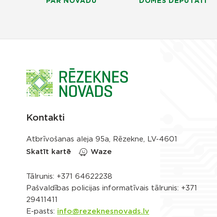
PAR NOVADU
DOMES DEPUTĀTI
Kontakti
Atbrīvošanas aleja 95a, Rēzekne, LV-4601
Skatīt kartē
Waze
Tālrunis:
+371 64622238
Pašvaldības policijas informatīvais tālrunis:
+371
29411411
E-pasts:
info@rezeknesnovads.lv