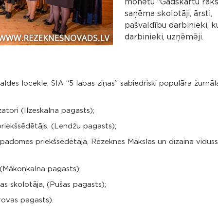
monētu “Gadskārtu raks
saņēma skolotāji, ārsti,
pašvaldību darbinieki, k
darbinieki, uzņēmēji.
valdes locekle, SIA “5 labas ziņas” sabiedriski populāra žurnāl
tori (Ilzeskalna pagasts);
priekšsēdētājs, (Lendžu pagasts);
 padomes priekšsēdētāja, Rēzeknes Mākslas un dizaina viduss
, (Mākoņkalna pagasts);
as skolotāja, (Pušas pagasts);
erovas pagasts).