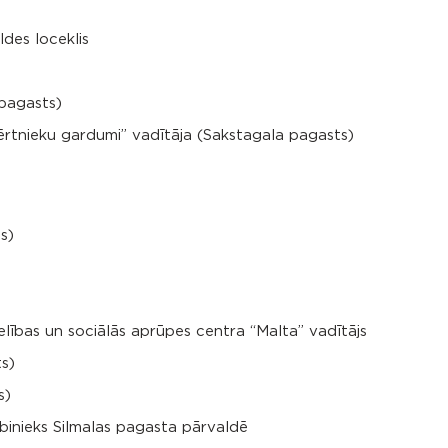
ldes loceklis
 pagasts)
rtnieku gardumi” vadītāja (Sakstagala pagasts)
s)
lības un sociālās aprūpes centra “Malta” vadītājs
s)
s)
rbinieks Silmalas pagasta pārvaldē