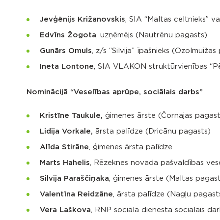
Jevģēnijs Križanovskis
, SIA “Maltas celtnieks” va
Edvīns Žogota
, uzņēmējs (Nautrēnu pagasts)
Gunārs Omuls
, z/s “Silvija” īpašnieks (Ozolmuižas
Ineta Lontone
, SIA VLAKON struktūrvienības “Pē
Nominācijā “Veselības aprūpe, sociālais darbs”
Kristīne Taukule,
ģimenes ārste (Čornajas pagast
Lidija Vorkale,
ārsta palīdze (Dricānu pagasts)
Alīda Stirāne
, ģimenes ārsta palīdze
Marts Hahelis
, Rēzeknes novada pašvaldības vese
Silvija Paraščiņaka
, ģimenes ārste (Maltas pagast
Valentīna Reidzāne
, ārsta palīdze (Nagļu pagast
Vera Laškova
, RNP sociālā dienesta sociālais da