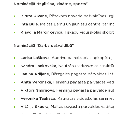
Nominācijā “Izglītība, zinātne, sports”
Biruta Rīvāne
, Rēzeknes novada pašvaldības Izglī
Inta Bule
, Maltas Bērnu un jauniešu centrā par in
Klavdija Marcinkeviča
, Tiskādu vidusskolas skolot
Nominācijā “Darbs pašvaldībā”
Larisa Laškova
, Audriņu pamatskolas apkopēja ,
Sandra Lankovska
, Nautrēnu vidusskolas struktū
Janīna Adijāne
, Bērzgales pagasta pārvaldes lie
Anita Verčinska
, Feimaņu pagasta pārvaldes vad
Viktors Smirnovs
, Feimaņu pagasta pārvaldē aut
Veronika Taukača,
Kaunatas vidusskolas saimniec
Vitālijs Skudra,
Maltas pagasta pārvaldes vadītāj