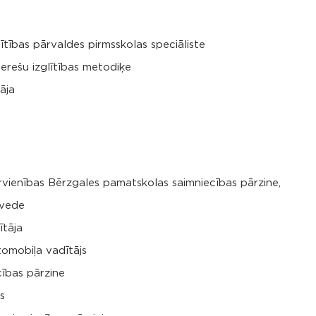
tības pārvaldes pirmsskolas speciāliste
terešu izglītības metodiķe
āja
rvienības Bērzgales pamatskolas saimniecības pārzine,
tvede
ītāja
omobiļa vadītājs
ības pārzine
s