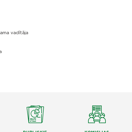
nama vadītāja
a