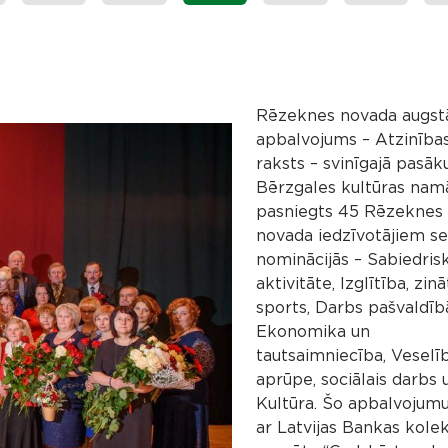
Rēzeknes novada augst
apbalvojums – Atzinība
raksts – svinīgajā pasā
Bērzgales kultūras namā
pasniegts 45 Rēzeknes
novada iedzīvotājiem se
nominācijās – Sabiedris
aktivitāte, Izglītība, zinā
sports, Darbs pašvaldīb
Ekonomika un
tautsaimniecība, Veselī
aprūpe, sociālais darbs 
Kultūra. Šo apbalvojum
ar Latvijas Bankas kolek