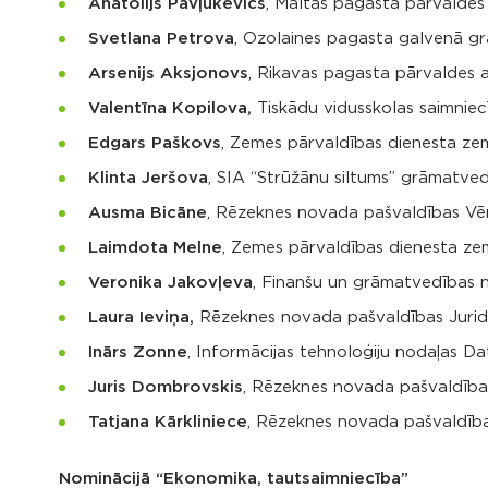
Anatolijs Pavļukevičs
, Maltas pagasta pārvaldes 
Svetlana Petrova
, Ozolaines pagasta galvenā 
Arsenijs Aksjonovs
, Rikavas pagasta pārvaldes 
Valentīna Kopilova,
Tiskādu vidusskolas saimniec
Edgars Paškovs
, Zemes pārvaldības dienesta zem
Klinta Jeršova
, SIA “Strūžānu siltums” grāmatve
Ausma Bicāne
, Rēzeknes novada pašvaldības Vēr
Laimdota Melne
, Zemes pārvaldības dienesta ze
Veronika Jakovļeva
, Finanšu un grāmatvedības
Laura Ieviņa,
Rēzeknes novada pašvaldības Juridis
Inārs Zonne
, Informācijas tehnoloģiju nodaļas Da
Juris Dombrovskis
, Rēzeknes novada pašvaldības
Tatjana Kārkliniece
, Rēzeknes novada pašvaldības
Nominācijā “Ekonomika, tautsaimniecība”