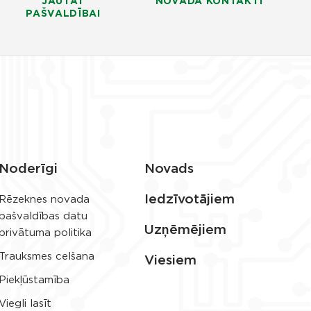
JAUTĀT
NOVADA KONTAKTI
PAŠVALDĪBAI
Noderīgi
Novads
Iedzīvotājiem
Rēzeknes novada
pašvaldības datu
Uzņēmējiem
privātuma politika
Trauksmes celšana
Viesiem
Piekļūstamība
Viegli lasīt