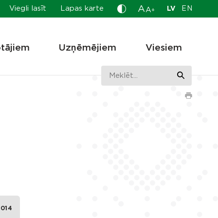
A
Viegli lasīt
Lapas karte
LV
EN
A
+
otājiem
Uzņēmējiem
Viesiem
2014