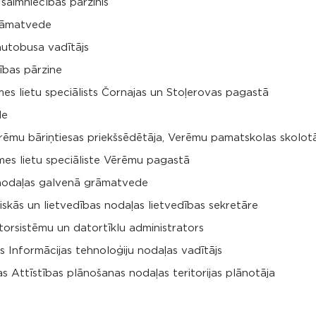
saimniecības pārzinis
grāmatvede
autobusa vadītājs
ības pārzine
es lietu speciālists Čornajas un Stoļerovas pagastā
de
ēmu bāriņtiesas priekšsēdētāja, Verēmu pamatskolas skolot
mes lietu speciāliste Vērēmu pagastā
 nodaļas galvenā grāmatvede
kās un lietvedības nodaļas lietvedības sekretāre
torsistēmu un datortīklu administrators
 Informācijas tehnoloģiju nodaļas vadītājs
 Attīstības plānošanas nodaļas teritorijas plānotāja