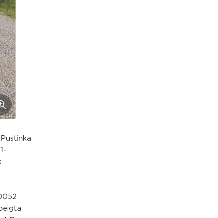
 Pustinka
1-
k
a
00052
beigta