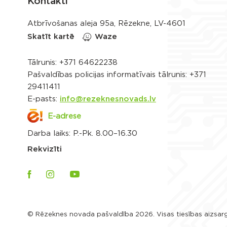
Kontakti
Atbrīvošanas aleja 95a, Rēzekne, LV-4601
Skatīt kartē
Waze
Tālrunis:
+371 64622238
Pašvaldības policijas informatīvais tālrunis:
+371
29411411
E-pasts:
info@rezeknesnovads.lv
E-adrese
Darba laiks: P.-Pk. 8.00–16.30
Rekvizīti
© Rēzeknes novada pašvaldība 2026. Visas tiesības aizsar