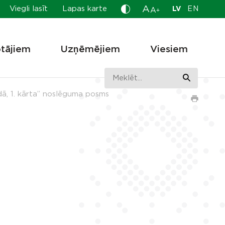
A
Viegli lasīt
Lapas karte
LV
EN
A
+
otājiem
Uzņēmējiem
Viesiem
dā, 1. kārta” noslēguma posms