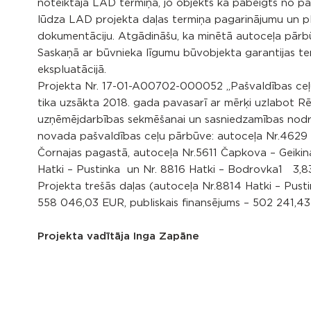
noteiktajā LAD termiņā, jo objekts kā pabeigts no p
lūdza LAD projekta daļas termiņa pagarinājumu un pl
dokumentāciju. Atgādināšu, ka minētā autoceļa pārbūv
Saskaņā ar būvnieka līgumu būvobjekta garantijas te
ekspluatācijā.
Projekta Nr. 17-01-A00702-000052 „Pašvaldības ceļu
tika uzsākta 2018. gada pavasarī ar mērķi uzlabot Rē
uzņēmējdarbības sekmēšanai un sasniedzamības nodroši
novada pašvaldības ceļu pārbūve: autoceļa Nr.4629 
Čornajas pagastā, autoceļa Nr.5611 Čapkova – Geiki
Hatki – Pustinka un Nr. 8816 Hatki – Bodrovka1 3,8
Projekta trešās daļas (autoceļa Nr.8814 Hatki – Pust
558 046,03 EUR, publiskais finansējums – 502 241,4
Projekta vadītāja Inga Zapāne