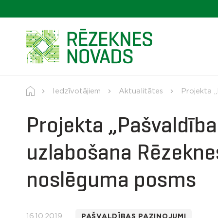
Iedzīvotājiem
Aktualitātes
Projekta 
Projekta „Pašvaldība
uzlabošana Rēzeknes
noslēguma posms
16.10.2019
PAŠVALDĪBAS PAZIŅOJUMI