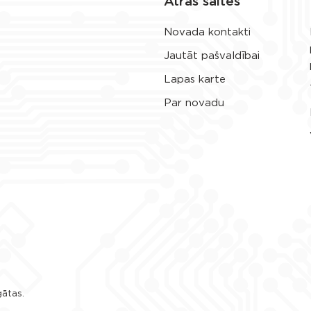
Ātrās saites
Novada kontakti
Jautāt pašvaldībai
Lapas karte
Par novadu
gātas.