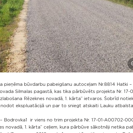
ba pieņēma būvdarbu pabeigšanu autoceļam Nr.8814 Hatki –
vada Silmalas pagastā, kas tika pārbūvēts projekta Nr. 17-0
labošana Rēzeknes novadā, 1. kārta” ietvaros. Šobrīd notie
nodot ekspluatācijā un par to sniegt atskaiti Lauku atbalst
i – Bodrovka1 ir viens no trim projekta Nr. 17-01-A00702-0
s novadā, 1. kārta” ceļiem, kura pārbūve sākotnēji netika pa