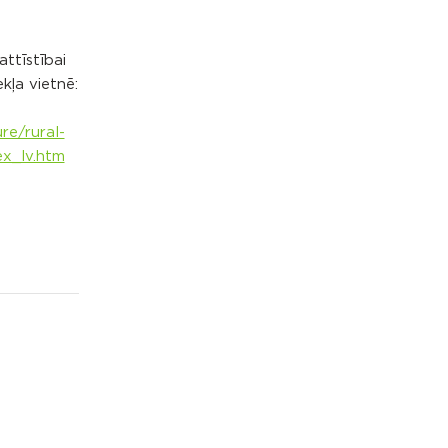
ttīstībai
kļa vietnē:
re/rural-
x_lv.htm