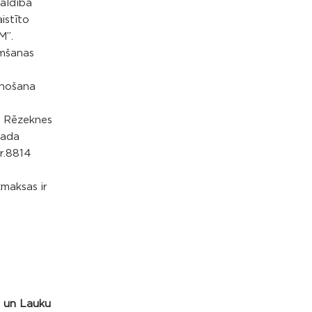
valdība
istīto
M”.
emšanas
enošana
s Rēzeknes
vada
r.8814
zmaksas ir
a un Lauku