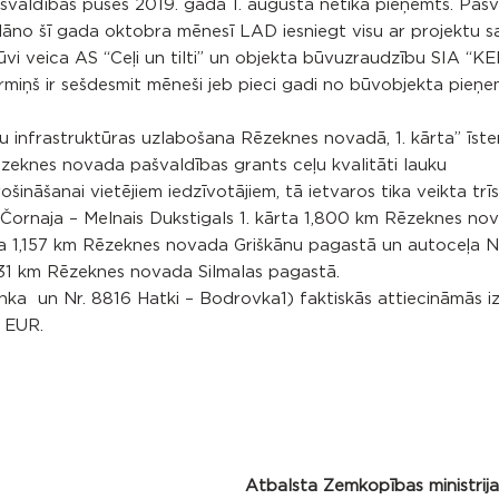
ašvaldības puses 2019. gada 1. augustā netika pieņemts. Paš
āno šī gada oktobra mēnesī LAD iesniegt visu ar projektu sa
i veica AS “Ceļi un tilti” un objekta būvuzraudzību SIA “KE
rmiņš ir sešdesmit mēneši jeb pieci gadi no būvobjekta pieņ
 infrastruktūras uzlabošana Rēzeknes novadā, 1. kārta” īst
zeknes novada pašvaldības grants ceļu kvalitāti lauku
nāšanai vietējiem iedzīvotājiem, tā ietvaros tika veikta trī
Čornaja – Melnais Dukstigals 1. kārta 1,800 km Rēzeknes no
na 1,157 km Rēzeknes novada Griškānu pagastā un autoceļa N
31 km Rēzeknes novada Silmalas pagastā.
inka un Nr. 8816 Hatki – Bodrovka1) faktiskās attiecināmās i
3 EUR.
Atbalsta Zemkopības ministrij