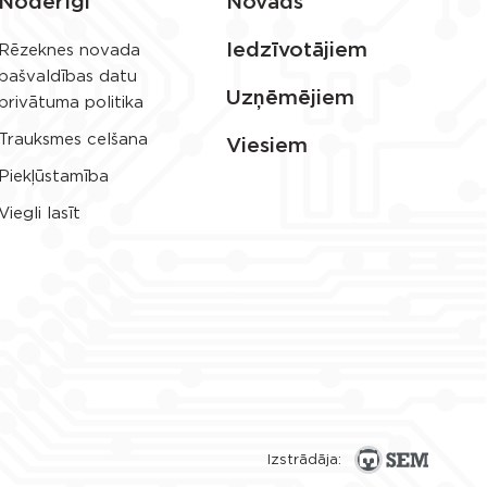
Noderīgi
Novads
Iedzīvotājiem
Rēzeknes novada
pašvaldības datu
Uzņēmējiem
privātuma politika
Trauksmes celšana
Viesiem
Piekļūstamība
Viegli lasīt
Izstrādāja: