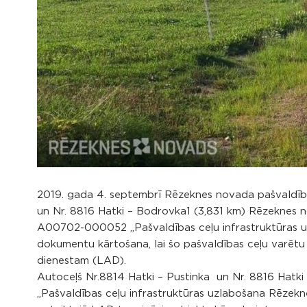
2019. gada 4. septembrī Rēzeknes novada pašvaldī
un Nr. 8816 Hatki – Bodrovka1 (3,831 km) Rēzeknes no
A00702-000052 „Pašvaldības ceļu infrastruktūras uz
dokumentu kārtošana, lai šo pašvaldības ceļu varētu 
dienestam (LAD).
Autoceļš Nr.8814 Hatki – Pustinka un Nr. 8816 Hatk
„Pašvaldības ceļu infrastruktūras uzlabošana Rēzekne