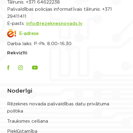
Tālrunis:
+371 64622238
Pašvaldības policijas informatīvais tālrunis:
+371
29411411
E-pasts:
info@rezeknesnovads.lv
E-adrese
Darba laiks: P.-Pk. 8.00–16.30
Rekvizīti
Noderīgi
Rēzeknes novada pašvaldības datu privātuma
politika
Trauksmes celšana
Piekļūstamība