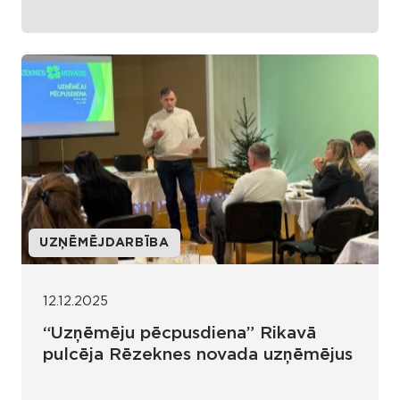
UZŅĒMĒJDARBĪBA
12.12.2025
“Uzņēmēju pēcpusdiena” Rikavā
pulcēja Rēzeknes novada uzņēmējus