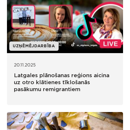
UZŅĒMĒJDARBĪBA
20.11.2025
Latgales plānošanas reģions aicina
uz otro klātienes tīklošanās
pasākumu remigrantiem