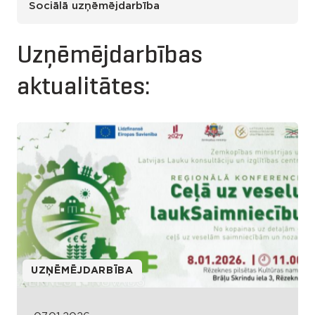
Sociālā uzņēmējdarbība
Uzņēmējdarbības
aktualitātes:
UZŅĒMĒJDARBĪBA