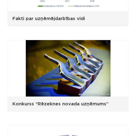
Fakti par uzņēmējdarbības vidi
Konkurss “Rēzeknes novada uzņēmums”