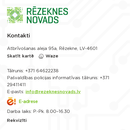
Kontakti
Atbrīvošanas aleja 95a, Rēzekne, LV-4601
Skatīt kartē
Waze
Tālrunis:
+371 64622238
Pašvaldības policijas informatīvais tālrunis:
+371
29411411
E-pasts:
info@rezeknesnovads.lv
E-adrese
Darba laiks: P.-Pk. 8.00–16.30
Rekvizīti