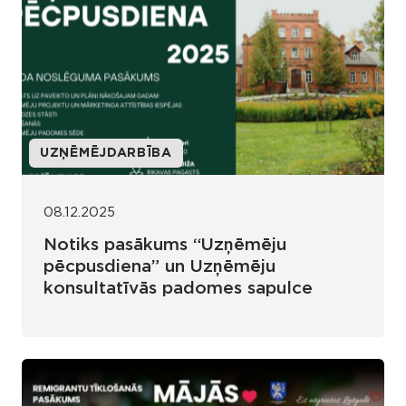
UZŅĒMĒJDARBĪBA
08.12.2025
Notiks pasākums “Uzņēmēju
pēcpusdiena” un Uzņēmēju
konsultatīvās padomes sapulce