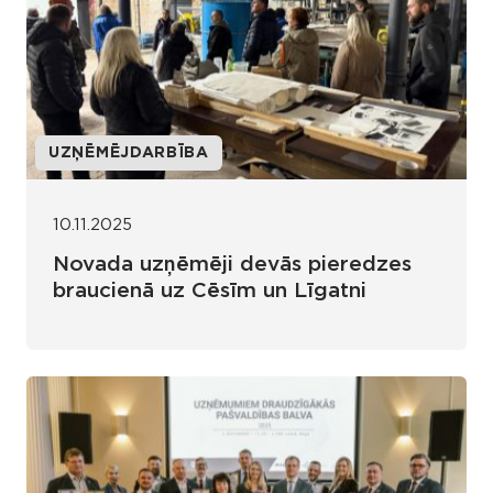
UZŅĒMĒJDARBĪBA
10.11.2025
Novada uzņēmēji devās pieredzes
braucienā uz Cēsīm un Līgatni