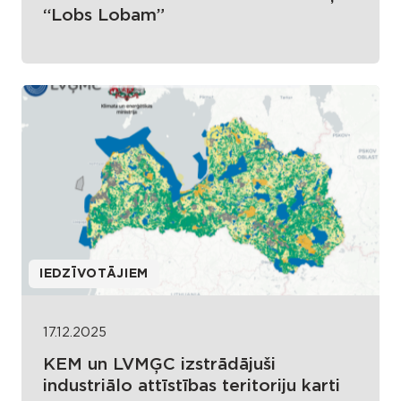
“Lobs Lobam”
IEDZĪVOTĀJIEM
17.12.2025
KEM un LVMĢC izstrādājuši
industriālo attīstības teritoriju karti