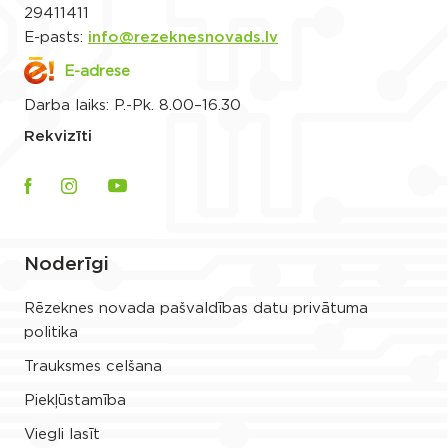
29411411
E-pasts:
info@rezeknesnovads.lv
E-adrese
Darba laiks: P.-Pk. 8.00–16.30
Rekvizīti
Noderīgi
Rēzeknes novada pašvaldības datu privātuma
politika
Trauksmes celšana
Piekļūstamība
Viegli lasīt