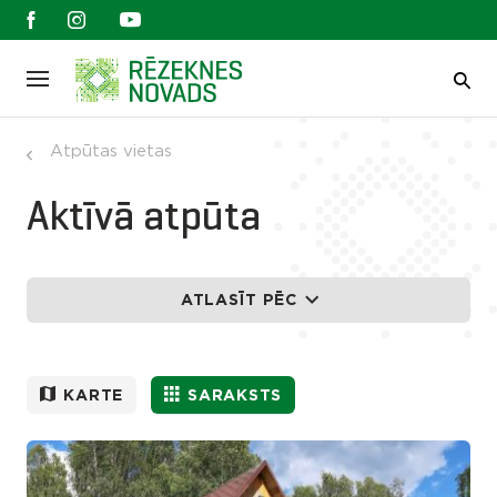
Atpūtas vietas
Aktīvā atpūta
ATLASĪT PĒC
KARTE
SARAKSTS