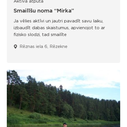
Aktīvā atpūta
Smailīšu noma “Mirka”
Ja vēlies aktīvi un jautri pavadīt savu laiku,
izbaudīt dabas skaistumus, apvienojot to ar
fizisko slodzi, tad smailīte
Rēznas iela 6, Rēzekne