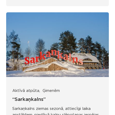
Aktīvā atpūta
Ģimenēm
“Sarkaņkalns”
Sarkaņkalns ziemas sezonā, attiecīgi laika
apstākļiem, piedāvā kalnu slēpošanas iespējas,