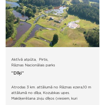
Aktīvā atpūta
Pirtis
Rāznas Nacionālais parks
”Dīķi”
Atrodas 3 km. attālumā no Rāznas ezera,10 m
attālumā no dīķa, Kozubkas upes.
Makšķerēšana zivju dīķos (viesiem, kuri