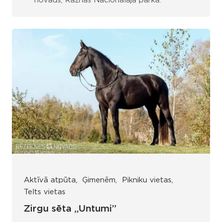
novads, Rāznas Nacionālajā parkā.
Aktīvā atpūta
Ģimenēm
Pikniku vietas
Telts vietas
Zirgu sēta „Untumi”