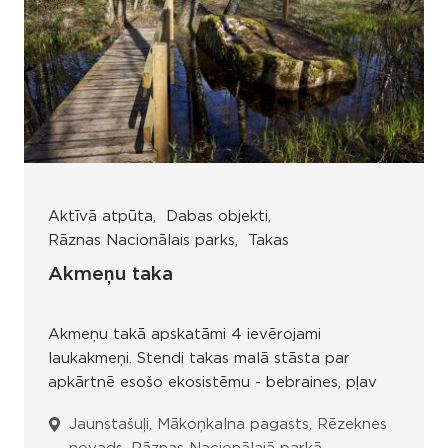
Aktīvā atpūta
Dabas objekti
Rāznas Nacionālais parks
Takas
Akmeņu taka
Akmeņu takā apskatāmi 4 ievērojami
laukakmeņi. Stendi takas malā stāsta par
apkārtnē esošo ekosistēmu - bebraines, pļav
Jaunstašuļi, Mākoņkalna pagasts, Rēzeknes