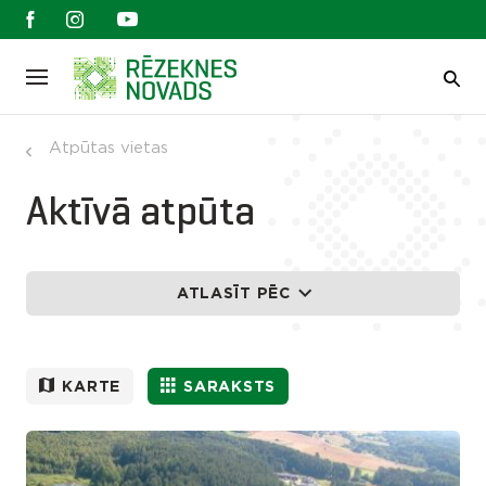
Atpūtas vietas
Aktīvā atpūta
ATLASĪT PĒC
KARTE
SARAKSTS