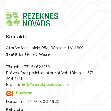
Kontakti
Atbrīvošanas aleja 95a, Rēzekne, LV-4601
Skatīt kartē
Waze
Tālrunis:
+371 64622238
Pašvaldības policijas informatīvais tālrunis:
+371
29411411
E-pasts:
info@rezeknesnovads.lv
E-adrese
Darba laiks: P.-Pk. 8.00–16.30
Rekvizīti