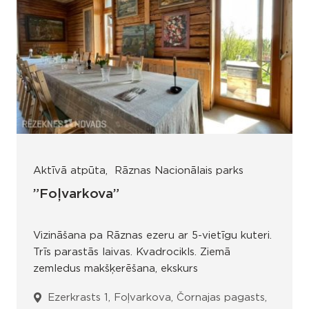
Aktīvā atpūta
Rāznas Nacionālais parks
”Foļvarkova”
Vizināšana pa Rāznas ezeru ar 5-vietīgu kuteri.
Trīs parastās laivas. Kvadrocikls. Ziemā
zemledus makšķerēšana, ekskurs
Ezerkrasts 1, Foļvarkova, Čornajas pagasts,