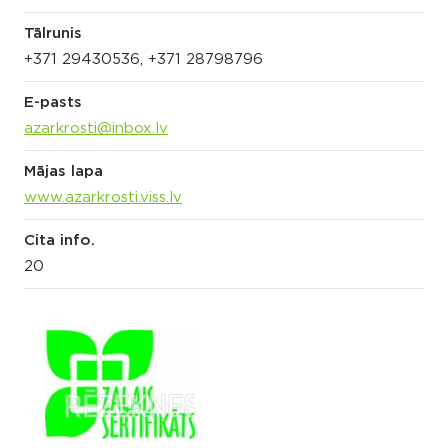
Tālrunis
+371 29430536, +371 28798796
E-pasts
azarkrosti@inbox.lv
Mājas lapa
www.azarkrosti.viss.lv
Cita info.
20