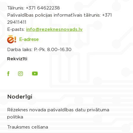
Tālrunis:
+371 64622238
Pašvaldības policijas informatīvais tālrunis:
+371
29411411
E-pasts:
info@rezeknesnovads.lv
E-adrese
Darba laiks: P.-Pk. 8.00–16.30
Rekvizīti
Noderīgi
Rēzeknes novada pašvaldības datu privātuma
politika
Trauksmes celšana