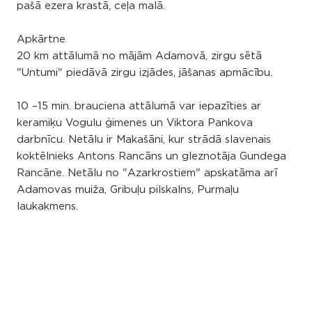
pašā ezera krastā, ceļa malā.
Apkārtne
20 km attālumā no mājām Adamovā, zirgu sētā
"Untumi" piedāvā zirgu izjādes, jāšanas apmācību.
10 –15 min. brauciena attālumā var iepazīties ar
keramiķu Vogulu ģimenes un Viktora Pankova
darbnīcu. Netālu ir Makašāni, kur strādā slavenais
koktēlnieks Antons Rancāns un gleznotāja Gundega
Rancāne. Netālu no "Azarkrostiem" apskatāma arī
Adamovas muiža, Gribuļu pilskalns, Purmaļu
laukakmens.