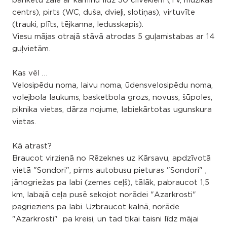
banketu zāle ar kamīnu līdz 30 cilvēkiem (TV, mūzikas
centrs), pirts (WC, duša, dvieļi, slotiņas), virtuvīte
(trauki, plīts, tējkanna, ledusskapis).
Viesu mājas otrajā stāvā atrodas 5 guļamistabas ar 14
guļvietām.
Kas vēl …
Velosipēdu noma, laivu noma, ūdensvelosipēdu noma,
volejbola laukums, basketbola grozs, novuss, šūpoles,
piknika vietas, dārza nojume, labiekārtotas ugunskura
vietas.
Kā atrast?
Braucot virzienā no Rēzeknes uz Kārsavu, apdzīvotā
vietā "Sondori", pirms autobusu pieturas "Sondori" ,
jānogriežas pa labi (zemes ceļš), tālāk, pabraucot 1,5
km, labajā ceļa pusē sekojot norādei "Azarkrosti"
pagrieziens pa labi. Uzbraucot kalnā, norāde
"Azarkrosti" pa kreisi, un tad tikai taisni līdz mājai