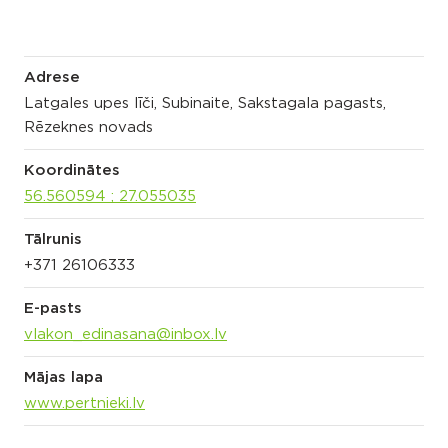
Adrese
Latgales upes līči, Subinaite, Sakstagala pagasts,
Rēzeknes novads
Koordinātes
56.560594 ; 27.055035
Tālrunis
+371 26106333
E-pasts
vlakon_edinasana@inbox.lv
Mājas lapa
www.pertnieki.lv