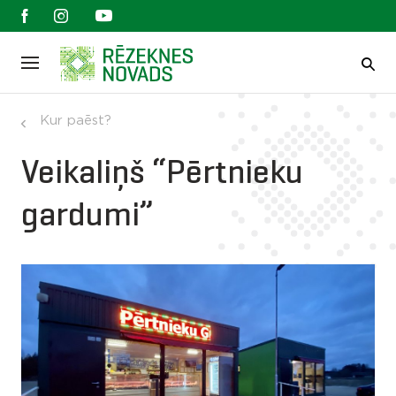
Kur paēst?
Veikaliņš “Pērtnieku
gardumi”