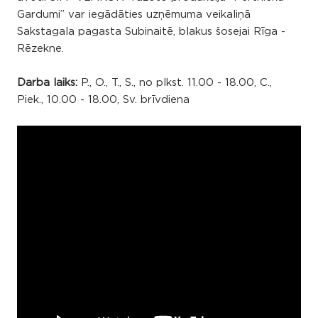
Gardumi” var iegādāties uzņēmuma veikaliņā
Sakstagala pagasta Subinaitē, blakus šosejai Rīga -
Rēzekne.
Darba laiks:
P., O., T., S., no plkst. 11.00 - 18.00, C.,
Piek., 10.00 - 18.00, Sv. brīvdiena