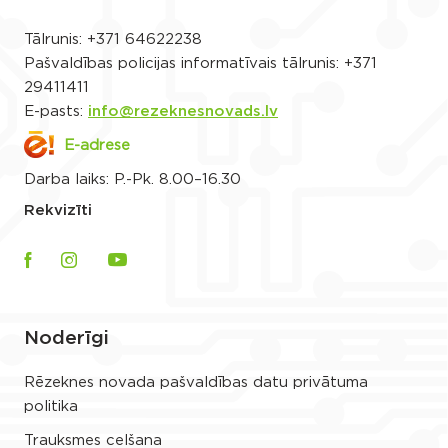
Tālrunis:
+371 64622238
Pašvaldības policijas informatīvais tālrunis:
+371
29411411
E-pasts:
info@rezeknesnovads.lv
E-adrese
Darba laiks: P.-Pk. 8.00–16.30
Rekvizīti
Noderīgi
Rēzeknes novada pašvaldības datu privātuma
politika
Trauksmes celšana