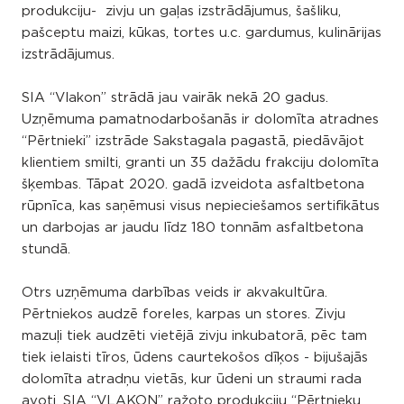
produkciju- zivju un gaļas izstrādājumus, šašliku,
pašceptu maizi, kūkas, tortes u.c. gardumus, kulinārijas
izstrādājumus.
SIA “Vlakon” strādā jau vairāk nekā 20 gadus.
Uzņēmuma pamatnodarbošanās ir dolomīta atradnes
“Pērtnieki” izstrāde Sakstagala pagastā, piedāvājot
klientiem smilti, granti un 35 dažādu frakciju dolomīta
šķembas. Tāpat 2020. gadā izveidota asfaltbetona
rūpnīca, kas saņēmusi visus nepieciešamos sertifikātus
un darbojas ar jaudu līdz 180 tonnām asfaltbetona
stundā.
Otrs uzņēmuma darbības veids ir akvakultūra.
Pērtniekos audzē foreles, karpas un stores. Zivju
mazuļi tiek audzēti vietējā zivju inkubatorā, pēc tam
tiek ielaisti tīros, ūdens caurtekošos dīķos - bijušajās
dolomīta atradņu vietās, kur ūdeni un straumi rada
avoti. SIA “VLAKON” ražoto produkciju “Pērtnieku