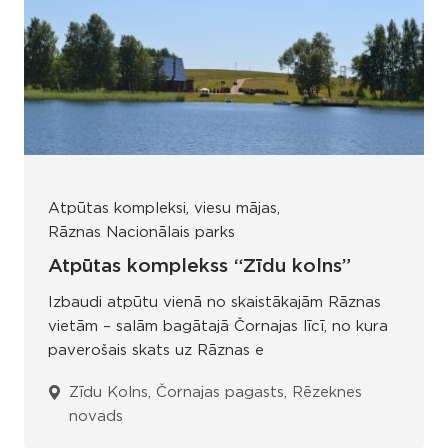
Atpūtas kompleksi, viesu mājas
Rāznas Nacionālais parks
Atpūtas komplekss “Zīdu kolns”
Izbaudi atpūtu vienā no skaistākajām Rāznas
vietām – salām bagātajā Čornajas līcī, no kura
paverošais skats uz Rāznas e
Zīdu Kolns, Čornajas pagasts, Rēzeknes
novads