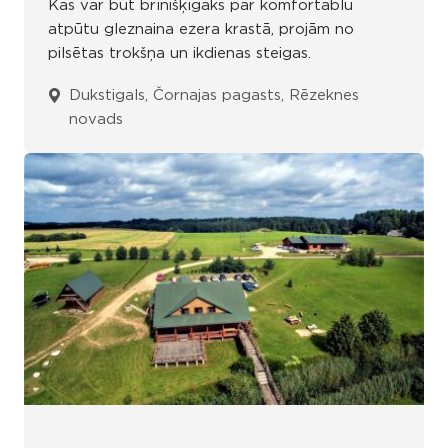
Kas var būt brīnišķīgāks par komfortablu
atpūtu gleznaina ezera krastā, projām no
pilsētas trokšņa un ikdienas steigas.
Dukstigals, Čornajas pagasts, Rēzeknes
novads