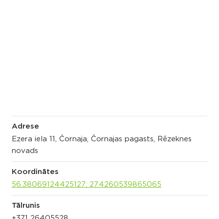
Adrese
Ezera iela 11, Čornaja, Čornajas pagasts, Rēzeknes
novads
Koordinātes
56.38069124425127; 27.4260539865065
Tālrunis
+371 26405528