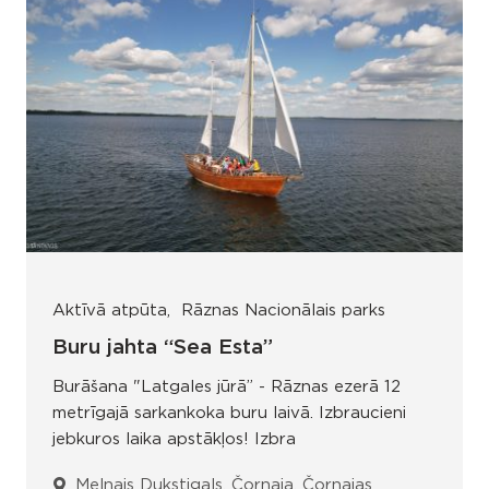
Aktīvā atpūta
Rāznas Nacionālais parks
Buru jahta “Sea Esta”
Burāšana "Latgales jūrā” - Rāznas ezerā 12
metrīgajā sarkankoka buru laivā. Izbraucieni
jebkuros laika apstākļos! Izbra
Melnais Dukstigals, Čornaja, Čornajas