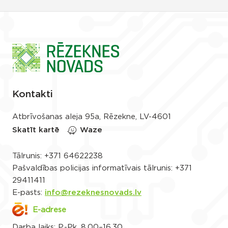
Kontakti
Atbrīvošanas aleja 95a, Rēzekne, LV-4601
Skatīt kartē
Waze
Tālrunis:
+371 64622238
Pašvaldības policijas informatīvais tālrunis:
+371
29411411
E-pasts:
info@rezeknesnovads.lv
E-adrese
Darba laiks: P.-Pk. 8.00–16.30