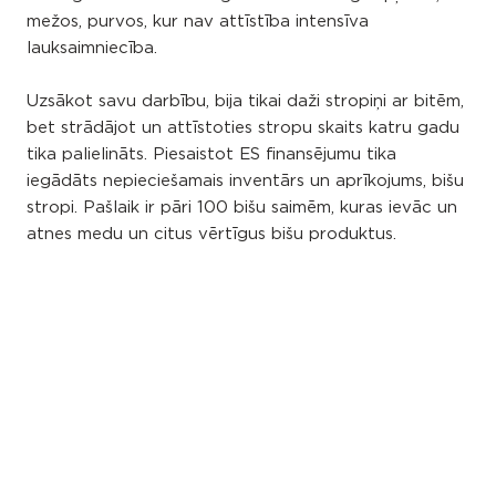
mežos, purvos, kur nav attīstība intensīva
lauksaimniecība.
Uzsākot savu darbību, bija tikai daži stropiņi ar bitēm,
bet strādājot un attīstoties stropu skaits katru gadu
tika palielināts. Piesaistot ES finansējumu tika
iegādāts nepieciešamais inventārs un aprīkojums, bišu
stropi. Pašlaik ir pāri 100 bišu saimēm, kuras ievāc un
atnes medu un citus vērtīgus bišu produktus.