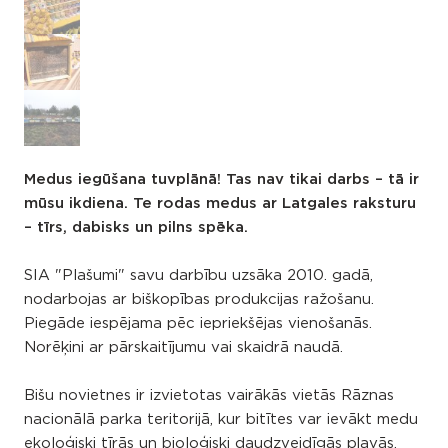
Medus iegūšana tuvplānā! Tas nav tikai darbs – tā ir
mūsu ikdiena. Te rodas medus ar Latgales raksturu
– tīrs, dabisks un pilns spēka.
SIA "Plašumi" savu darbību uzsāka 2010. gadā,
nodarbojas ar biškopības produkcijas ražošanu.
Piegāde iespējama pēc iepriekšējas vienošanās.
Norēķini ar pārskaitījumu vai skaidrā naudā.
Bišu novietnes ir izvietotas vairākās vietās Rāznas
nacionālā parka teritorijā, kur bitītes var ievākt medu
ekoloģiski tīrās un bioloģiski daudzveidīgās pļavās,