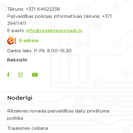
Tālrunis:
+371 64622238
Pašvaldības policijas informatīvais tālrunis:
+371
29411411
E-pasts:
info@rezeknesnovads.lv
E-adrese
Darba laiks: P.-Pk. 8.00–16.30
Rekvizīti
Noderīgi
Rēzeknes novada pašvaldības datu privātuma
politika
Trauksmes celšana