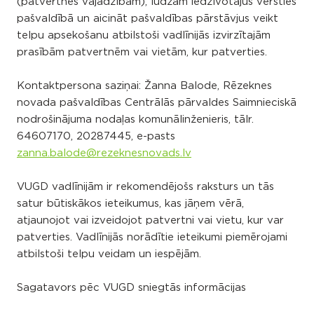
(patvertnes vajadzībām), lūdzam iedzīvotājus vērsties
pašvaldībā un aicināt pašvaldības pārstāvjus veikt
telpu apsekošanu atbilstoši vadlīnijās izvirzītajām
prasībām patvertnēm vai vietām, kur patverties.
Kontaktpersona saziņai: Žanna Balode, Rēzeknes
novada pašvaldības Centrālās pārvaldes Saimnieciskā
nodrošinājuma nodaļas komunālinženieris, tālr.
64607170, 20287445
, e-pasts
zanna.balode@rezeknesnovads.lv
VUGD vadlīnijām ir rekomendējošs raksturs un tās
satur būtiskākos ieteikumus, kas jāņem vērā,
atjaunojot vai izveidojot patvertni vai vietu, kur var
patverties. Vadlīnijās norādītie ieteikumi piemērojami
atbilstoši telpu veidam un iespējām.
Sagatavors pēc VUGD sniegtās informācijas