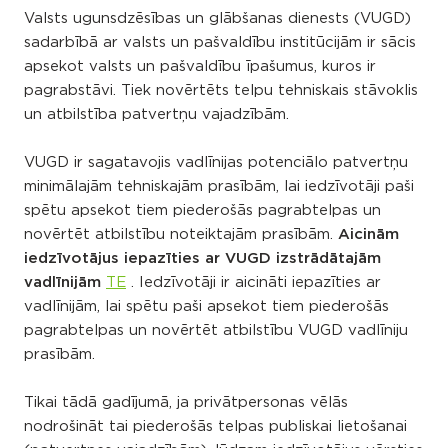
Valsts ugunsdzēsības un glābšanas dienests (VUGD)
sadarbībā ar valsts un pašvaldību institūcijām ir sācis
apsekot valsts un pašvaldību īpašumus, kuros ir
pagrabstāvi. Tiek novērtēts telpu tehniskais stāvoklis
un atbilstība patvertņu vajadzībām.
VUGD ir sagatavojis vadlīnijas potenciālo patvertņu
minimālajām tehniskajām prasībām, lai iedzīvotāji paši
spētu apsekot tiem piederošās pagrabtelpas un
novērtēt atbilstību noteiktajām prasībām.
Aicinām
iedzīvotājus iepazīties ar VUGD izstrādātajām
vadlīnijām
TE
. Iedzīvotāji ir aicināti iepazīties ar
vadlīnijām, lai spētu paši apsekot tiem piederošās
pagrabtelpas un novērtēt atbilstību VUGD vadlīniju
prasībām.
Tikai tādā gadījumā, ja privātpersonas vēlās
nodrošināt tai piederošās telpas publiskai lietošanai