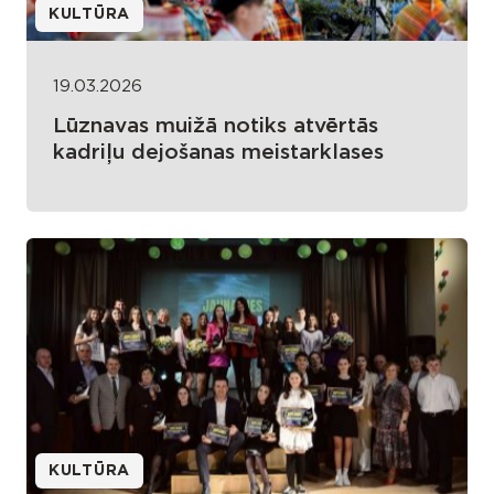
KULTŪRA
19.03.2026
Lūznavas muižā notiks atvērtās
kadriļu dejošanas meistarklases
KULTŪRA