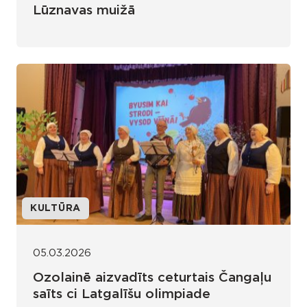
Lūznavas muižā
KULTŪRA
05.03.2026
Ozolainē aizvadīts ceturtais Čangaļu
saīts ci Latgalīšu olimpiade