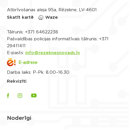
Atbrīvošanas aleja 95a, Rēzekne, LV-4601
Skatīt kartē
Waze
Tālrunis:
+371 64622238
Pašvaldības policijas informatīvais tālrunis:
+371
29411411
E-pasts:
info@rezeknesnovads.lv
E-adrese
Darba laiks: P.-Pk. 8.00–16.30
Rekvizīti
Noderīgi