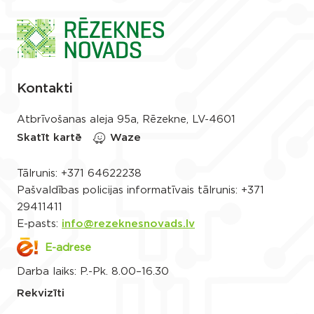
Kontakti
Atbrīvošanas aleja 95a, Rēzekne, LV-4601
Skatīt kartē
Waze
Tālrunis:
+371 64622238
Pašvaldības policijas informatīvais tālrunis:
+371
29411411
E-pasts:
info@rezeknesnovads.lv
E-adrese
Darba laiks: P.-Pk. 8.00–16.30
Rekvizīti