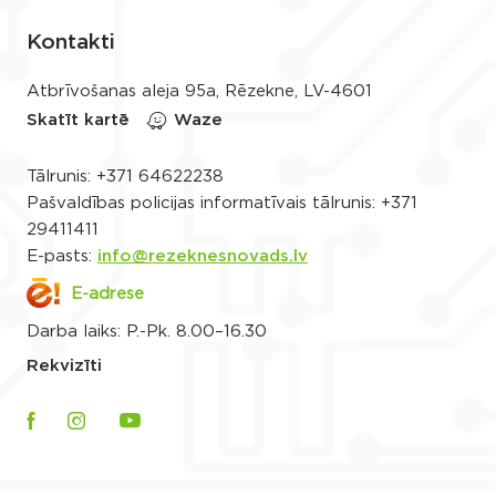
Kontakti
Atbrīvošanas aleja 95a, Rēzekne, LV-4601
Skatīt kartē
Waze
Tālrunis:
+371 64622238
Pašvaldības policijas informatīvais tālrunis:
+371
29411411
E-pasts:
info@rezeknesnovads.lv
E-adrese
Darba laiks: P.-Pk. 8.00–16.30
Rekvizīti