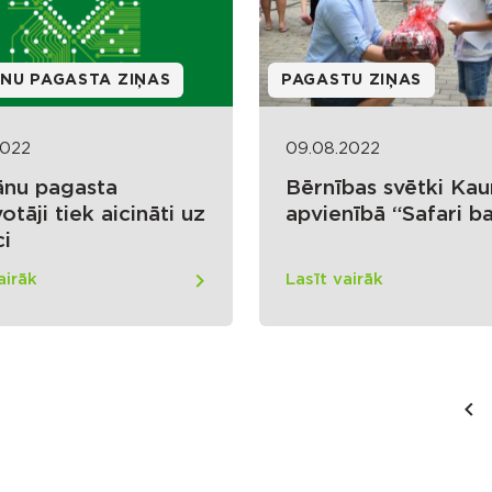
NU PAGASTA ZIŅAS
PAGASTU ZIŅAS
2022
09.08.2022
ānu pagasta
Bērnības svētki Kau
otāji tiek aicināti uz
apvienībā “Safari ba
ci
airāk
Lasīt vairāk