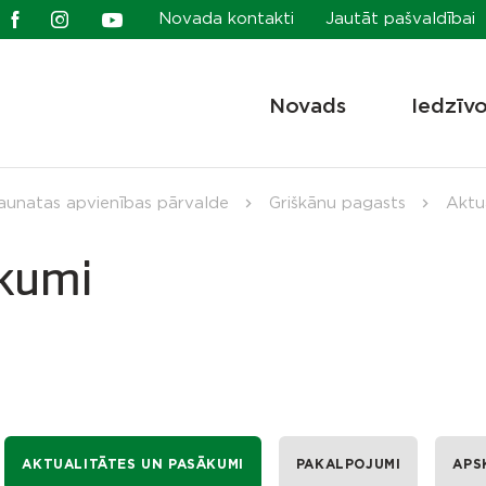
Novada kontakti
Jautāt pašvaldībai
Novads
Iedzīv
aunatas apvienības pārvalde
Griškānu pagasts
Aktu
ākumi
AKTUALITĀTES UN PASĀKUMI
PAKALPOJUMI
APS