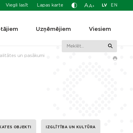
A
Viegli lasīt
Lapas karte
LV
EN
A
+
otājiem
Uzņēmējiem
Viesiem
alitātes un pasākumi
KATES OBJEKTI
IZGLĪTĪBA UN KULTŪRA