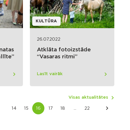
KULTŪRA
26.07.2022
natas
Atklāta fotoizstāde
llīte”
“Vasaras ritmi”
Lasīt vairāk
Visas aktualitātes