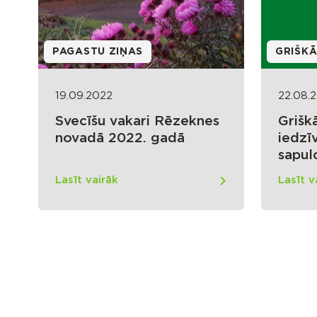
PAGASTU ZIŅAS
GRIŠKĀ
19.09.2022
22.08.
Svecīšu vakari Rēzeknes
Grišk
novadā 2022. gadā
iedzīv
sapul
Lasīt vairāk
Lasīt v