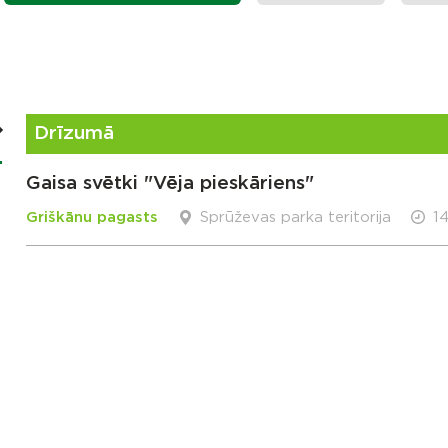
Drīzumā
Gaisa svētki "Vēja pieskāriens"
Griškānu pagasts
Sprūževas parka teritorija
1