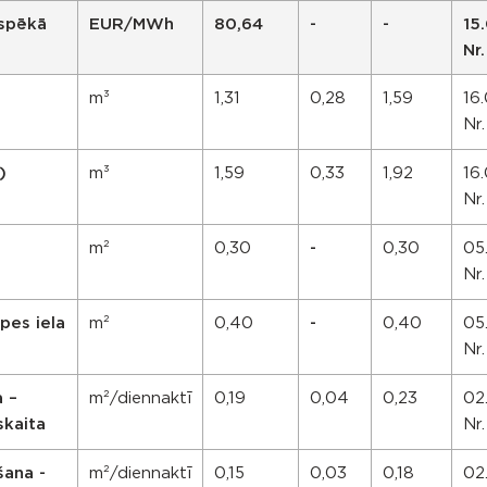
spēkā
EUR/MWh
80,64
-
-
15
Nr
m³
1,31
0,28
1,59
16
Nr
)
m³
1,59
0,33
1,92
16
Nr
m²
0,30
-
0,30
05
Nr.
pes iela
m²
0,40
-
0,40
05
Nr.
 –
m²/diennaktī
0,19
0,04
0,23
02.
skaita
Nr
šana -
m²/diennaktī
0,15
0,03
0,18
02.