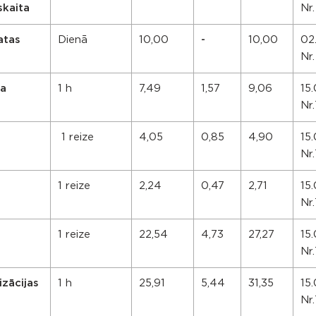
skaita
Nr
atas
Dienā
10,00
-
10,00
02
Nr.
na
1 h
7,49
1,57
9,06
15.
Nr
1 reize
4,05
0,85
4,90
15.
Nr
1 reize
2,24
0,47
2,71
15.
Nr
1 reize
22,54
4,73
27,27
15.
Nr
zācijas
1 h
25,91
5,44
31,35
15.
Nr