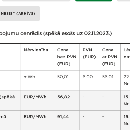
NESIS” (ARHĪVS)
ojumu cenrādis (spēkā esošs uz 02.11.2023.)
Mērvienība
Cena
PVN
Cena
Lē
bez PVN
(EUR)
ar PVN
da
(EUR)
(EUR)
mWh
50,01
6,00
56,01
22
Nr
(spēkā
EUR/MWh
56,82
-
-
15
Nr
emā
EUR/MWh
91,44
-
-
15
Nr