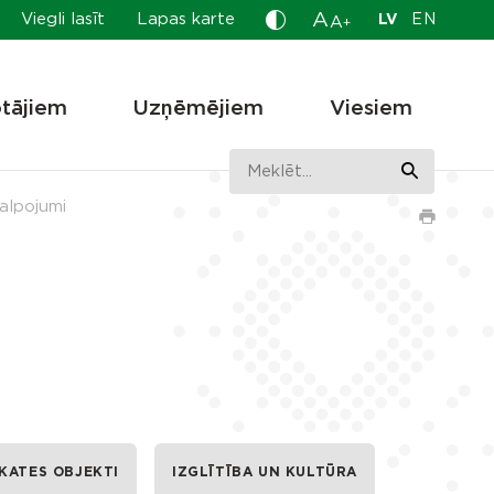
A
Viegli lasīt
Lapas karte
LV
EN
A
+
otājiem
Uzņēmējiem
Viesiem
alpojumi
KATES OBJEKTI
IZGLĪTĪBA UN KULTŪRA