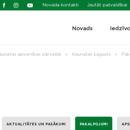
Novada kontakti
Jautāt pašvaldībai
Novads
Iedzīv
aunatas apvienības pārvalde
Kaunatas pagasts
Pak
AKTUALITĀTES UN PASĀKUMI
PAKALPOJUMI
APS