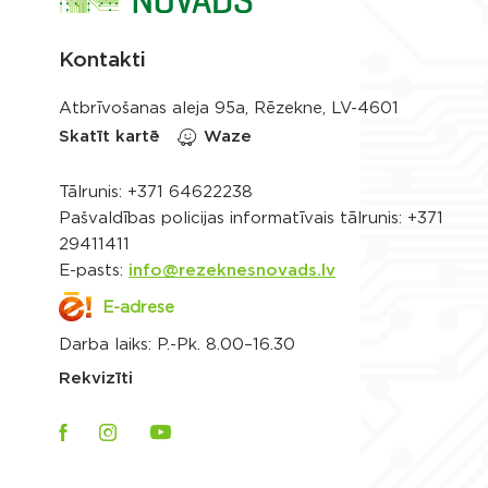
Kontakti
Atbrīvošanas aleja 95a, Rēzekne, LV-4601
Skatīt kartē
Waze
Tālrunis:
+371 64622238
Pašvaldības policijas informatīvais tālrunis:
+371
29411411
E-pasts:
info@rezeknesnovads.lv
E-adrese
Darba laiks: P.-Pk. 8.00–16.30
Rekvizīti