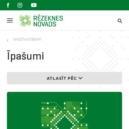
Iedzīvotājiem
Īpašumi
ATLASĪT PĒC