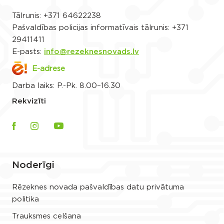
Tālrunis:
+371 64622238
Pašvaldības policijas informatīvais tālrunis:
+371
29411411
E-pasts:
info@rezeknesnovads.lv
E-adrese
Darba laiks: P.-Pk. 8.00–16.30
Rekvizīti
Noderīgi
Rēzeknes novada pašvaldības datu privātuma
politika
Trauksmes celšana