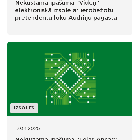
Nekustamā īpašuma “Videņi”
elektroniskā izsole ar ierobežotu
pretendentu loku Audriņu pagastā
IZSOLES
17.04.2026
Nekustamā īpašuma “Lejas Annas”